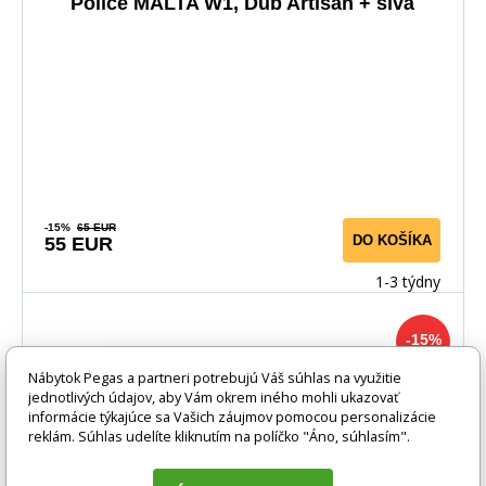
Police MALTA W1, Dub Artisan + sivá
-15%
65 EUR
DO KOŠÍKA
55 EUR
1-3 týdny
-15%
Nábytok Pegas a partneri potrebujú Váš súhlas na využitie
jednotlivých údajov, aby Vám okrem iného mohli ukazovať
informácie týkajúce sa Vašich záujmov pomocou personalizácie
reklám. Súhlas udelíte kliknutím na políčko "Áno, súhlasím".