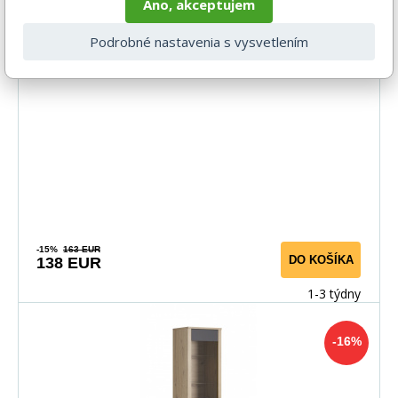
Áno, akceptujem
Podrobné nastavenia s vysvetlením
TV stolík MALTA RTV, Dub Artisan + sivá
-15%
163 EUR
DO KOŠÍKA
138 EUR
1-3 týdny
-16%