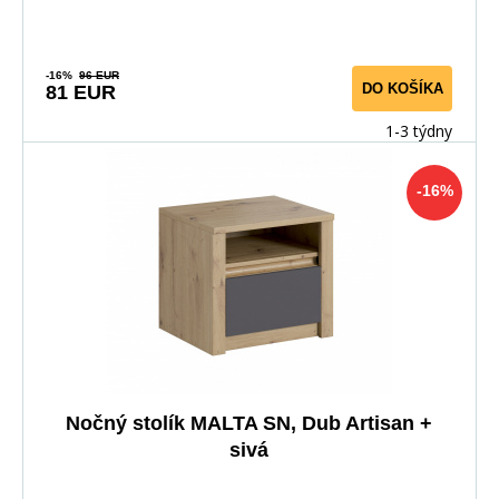
-16%
96 EUR
DO KOŠÍKA
81 EUR
1-3 týdny
-16%
Nočný stolík MALTA SN, Dub Artisan +
sivá