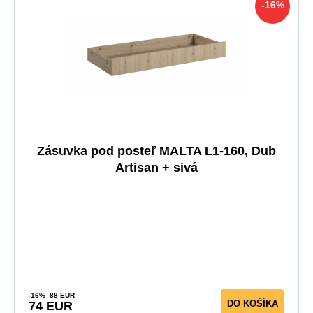
-16%
Zásuvka pod posteľ MALTA L1-160, Dub
Artisan + sivá
-16%
88 EUR
DO KOŠÍKA
74 EUR