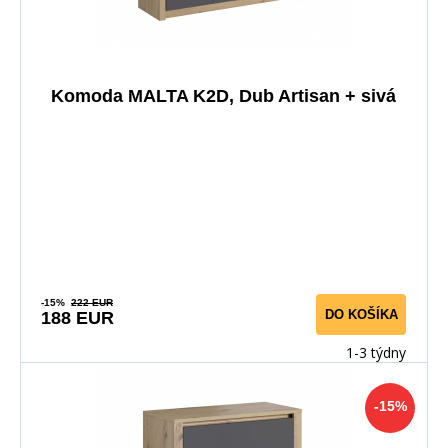
Komoda MALTA K2D, Dub Artisan + sivá
-15%
222 EUR
DO KOŠÍKA
188 EUR
1-3 týdny
-15%