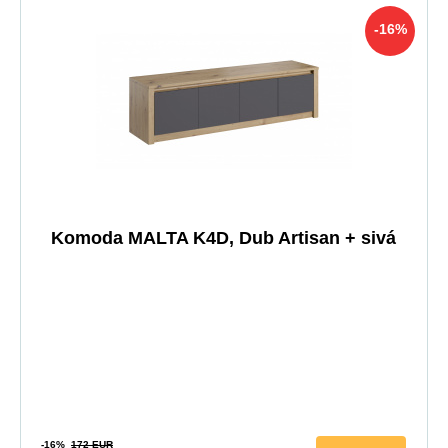
-16%
Komoda MALTA K4D, Dub Artisan + sivá
-16%
172 EUR