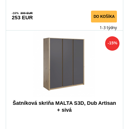
-16%
300 EUR
DO KOŠÍKA
253 EUR
1-3 týdny
-15%
Šatníková skriňa MALTA S3D, Dub Artisan
+ sivá