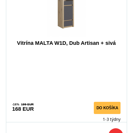
Vitrína MALTA W1D, Dub Artisan + sivá
-16%
199 EUR
DO KOŠÍKA
168 EUR
1-3 týdny