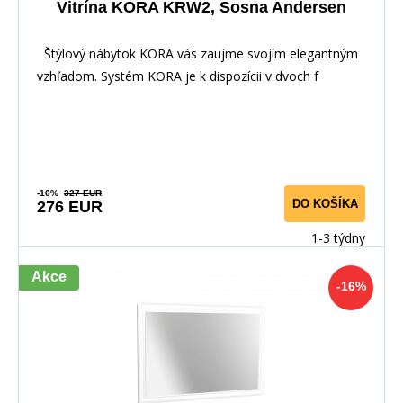
Vitrína KORA KRW2, Sosna Andersen
Štýlový nábytok KORA vás zaujme svojím elegantným
vzhľadom. Systém KORA je k dispozícii v dvoch f
-16%
327 EUR
DO KOŠÍKA
276 EUR
1-3 týdny
Akce
-16%