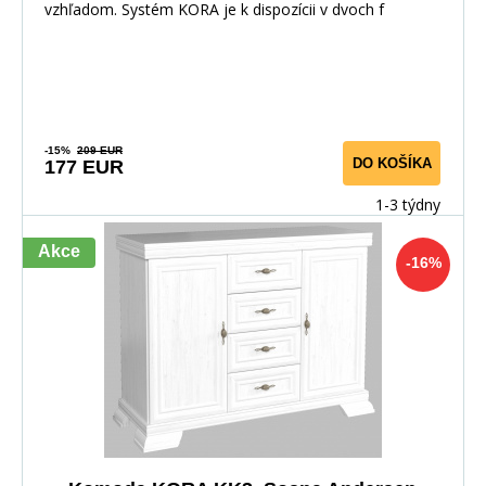
vzhľadom. Systém KORA je k dispozícii v dvoch f
-15%
209 EUR
DO KOŠÍKA
177 EUR
1-3 týdny
Akce
-16%