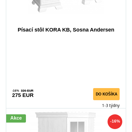
Písací stôl KORA KB, Sosna Andersen
-16%
326 EUR
DO KOŠÍKA
275 EUR
1-3 týdny
Akce
-16%