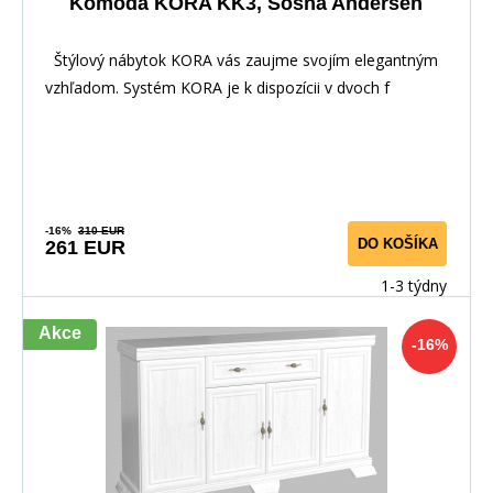
Komoda KORA KK3, Sosna Andersen
Štýlový nábytok KORA vás zaujme svojím elegantným
vzhľadom. Systém KORA je k dispozícii v dvoch f
-16%
310 EUR
DO KOŠÍKA
261 EUR
1-3 týdny
Akce
-16%