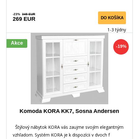
-23%
348 EUR
DO KOŠÍKA
269 EUR
1-3 týdny
Akce
-19%
Komoda KORA KK7, Sosna Andersen
Štýlový nábytok KORA vás zaujme svojím elegantným
vzhľadom. Systém KORA je k dispozícii v dvoch f