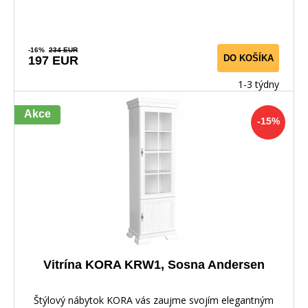
-16%
234 EUR
DO KOŠÍKA
197 EUR
1-3 týdny
Akce
-15%
Vitrína KORA KRW1, Sosna Andersen
Štýlový nábytok KORA vás zaujme svojím elegantným