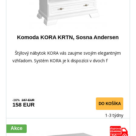
Komoda KORA KRTN, Sosna Andersen
Štýlový nábytok KORA vás zaujme svojím elegantným
vzhľadom. Systém KORA je k dispozícii v dvoch f
-16%
187 EUR
DO KOŠÍKA
158 EUR
1-3 týdny
Akce