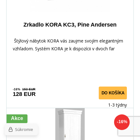
Zrkadlo KORA KC3, Pine Andersen
Štýlový nábytok KORA vás zaujme svojím elegantným
vzhľadom. Systém KORA je k dispozícii v dvoch far
-16%
153 EUR
DO KOŠÍKA
128 EUR
1-3 týdny
Akce
-16%
Súkromie