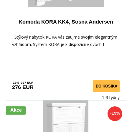
Komoda KORA KK4, Sosna Andersen
Štýlový nábytok KORA vás zaujme svojím elegantným
vzhľadom. Systém KORA je k dispozícii v dvoch f
-16%
327 EUR
DO KOŠÍKA
276 EUR
1-3 týdny
Akce
-19%