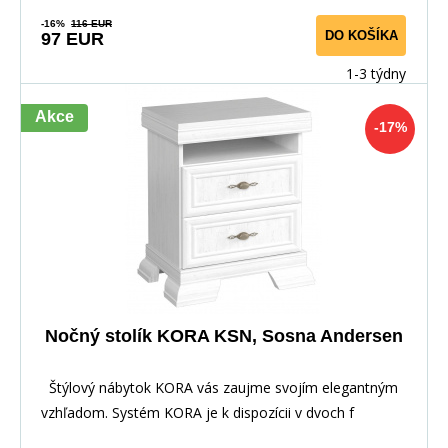
-16%
116 EUR
DO KOŠÍKA
97 EUR
1-3 týdny
Akce
-17%
Nočný stolík KORA KSN, Sosna Andersen
Štýlový nábytok KORA vás zaujme svojím elegantným
vzhľadom. Systém KORA je k dispozícii v dvoch f