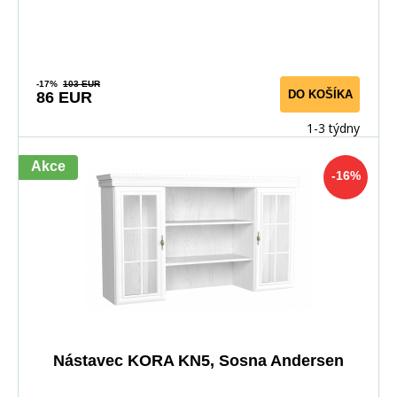
-17%
103 EUR
DO KOŠÍKA
86 EUR
1-3 týdny
Akce
-16%
Nástavec KORA KN5, Sosna Andersen