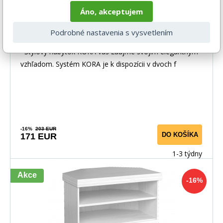
Áno, akceptujem
Komoda KORA KRT, Sosna Andersen
Podrobné nastavenia s vysvetlením
Štýlový nábytok KORA vás zaujme svojím elegantným
vzhľadom. Systém KORA je k dispozícii v dvoch f
-16%
203 EUR
DO KOŠÍKA
171 EUR
1-3 týdny
Akce
-16%