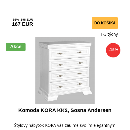
-16%
198 EUR
DO KOŠÍKA
167 EUR
1-3 týdny
Akce
-15%
Komoda KORA KK2, Sosna Andersen
Štýlový nábytok KORA vás zaujme svojím elegantným