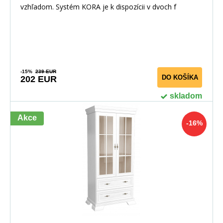
vzhľadom. Systém KORA je k dispozícii v dvoch f
-15%
239 EUR
DO KOŠÍKA
202 EUR
skladom
Akce
-16%