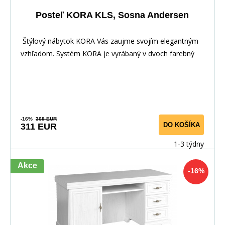
Posteľ KORA KLS, Sosna Andersen
Štýlový nábytok KORA Vás zaujme svojím elegantným
vzhľadom. Systém KORA je vyrábaný v dvoch farebný
-16%
369 EUR
DO KOŠÍKA
311 EUR
1-3 týdny
Akce
-16%