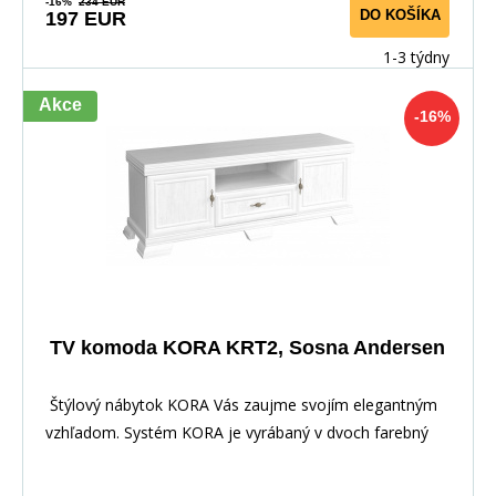
-16%
234 EUR
DO KOŠÍKA
197 EUR
1-3 týdny
Akce
-16%
TV komoda KORA KRT2, Sosna Andersen
Štýlový nábytok KORA Vás zaujme svojím elegantným
vzhľadom. Systém KORA je vyrábaný v dvoch farebný