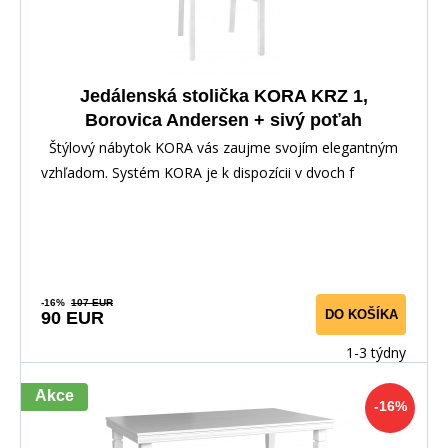
Jedálenská stolička KORA KRZ 1,
Borovica Andersen + sivý poťah
Štýlový nábytok KORA vás zaujme svojím elegantným
vzhľadom. Systém KORA je k dispozícii v dvoch f
-16%
107 EUR
DO KOŠÍKA
90 EUR
1-3 týdny
Akce
-16%