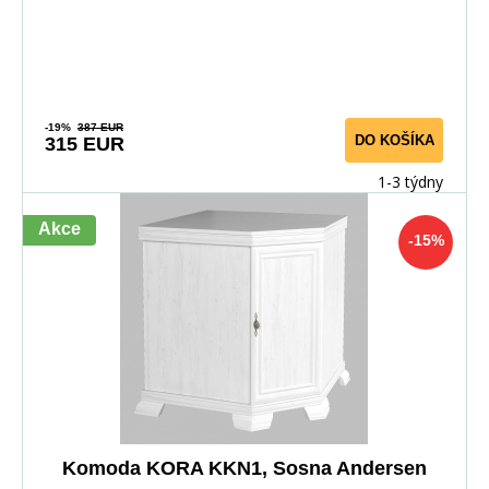
-19%
387 EUR
DO KOŠÍKA
315 EUR
1-3 týdny
Akce
-15%
Komoda KORA KKN1, Sosna Andersen