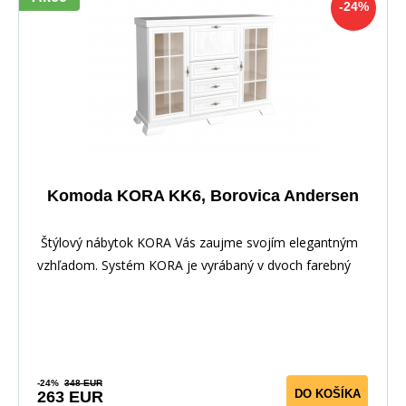
-24%
Komoda KORA KK6, Borovica Andersen
Štýlový nábytok KORA Vás zaujme svojím elegantným
vzhľadom. Systém KORA je vyrábaný v dvoch farebný
-24%
348 EUR
DO KOŠÍKA
263 EUR