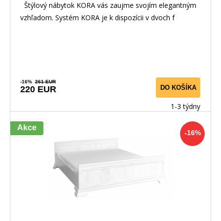
Štýlový nábytok KORA vás zaujme svojím elegantným
vzhľadom. Systém KORA je k dispozícii v dvoch f
-16%
261 EUR
DO KOŠÍKA
220 EUR
1-3 týdny
Akce
-16%