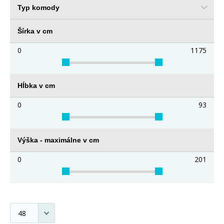
Typ komody
Šírka v cm
0
1175
Hĺbka v cm
0
93
Výška - maximálne v cm
0
201