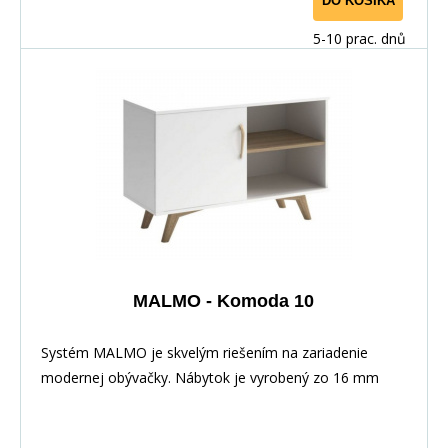
DO KOŠÍKA
5-10 prac. dnů
MALMO - Komoda 10
Systém MALMO je skvelým riešením na zariadenie
modernej obývačky. Nábytok je vyrobený zo 16 mm
laminovanej dosky a hrany sú starostlivo opracované
dyhou. Kombinácia farieb dodáva nábytku moderný a