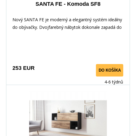
SANTA FE - Komoda SF8
Nový SANTA FE je moderný a elegantný systém ideálny
do obývačky. Dvojfarebný nábytok dokonale zapadá do
interiéru.lesklý povrch dverí a štandardné osvetlenie LED
5-10 prac. dnů
dodávajú eleganciu. Systém SANTA FE sa skladá z
prvkov, ktoré umožňujú vytvárať vlastné
nastavenia.skrinky a časť predných strán sú vyrobené zo
16 mm laminovanej drevotriesky, horné časti skriniek a
253 EUR
DO KOŠÍKA
TV skrinky sú vyrobené z 18 mm dosky. Okraje sú
upravené odolnou PVC dyhou.
4-6 týdnů