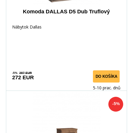
Komoda DALLAS D5 Dub Truflový
Nábytok Dallas
-5%
287 EUR
DO KOŠÍKA
272 EUR
5-10 prac. dnů
-5%