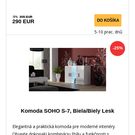
-5%
305 EUR
DO KOŠÍKA
290 EUR
5-10 prac. dnů
-25%
Komoda SOHO S-7, Biela/Biely Lesk
Elegantná a praktická komoda pre moderné interiéry
Objavte dokonalú kombináciu štýlu a funkčnosti s