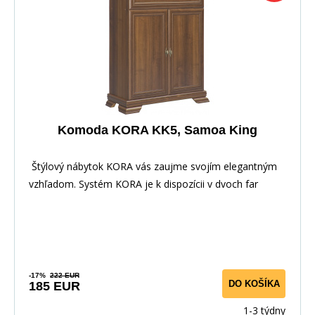
Komoda KORA KK5, Samoa King
Štýlový nábytok KORA vás zaujme svojím elegantným
vzhľadom. Systém KORA je k dispozícii v dvoch far
-17%
222 EUR
DO KOŠÍKA
185 EUR
1-3 týdny