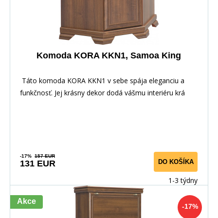
Komoda KORA KKN1, Samoa King
Táto komoda KORA KKN1 v sebe spája eleganciu a
funkčnosť. Jej krásny dekor dodá vášmu interiéru krá
-17%
157 EUR
DO KOŠÍKA
131 EUR
1-3 týdny
Akce
-17%