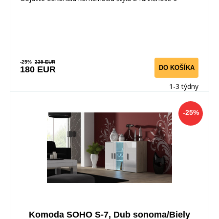
-25%
239 EUR
DO KOŠÍKA
180 EUR
1-3 týdny
-25%
Komoda SOHO S-7, Dub sonoma/Biely