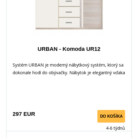
URBAN - Komoda UR12
Systém URBAN je moderný nábytkový systém, ktorý sa
dokonale hodí do obývačky. Nábytok je elegantný vďaka
farebnému prevedeniu a LED osvetleniu. Nábytok má
veľmi zaujímavé úchyty. Hrany sú dokonale odolné voči
každodennému používaniu vďaka dyhe z PVC. Tento
systém je možné zakúpiť aj samostatne a vďaka
samostatným komponentom si môžete vytvoriť vlastné
297 EUR
DO KOŠÍKA
zariadenie, ktoré sa hodí do vášho interiéru.
4-6 týdnů