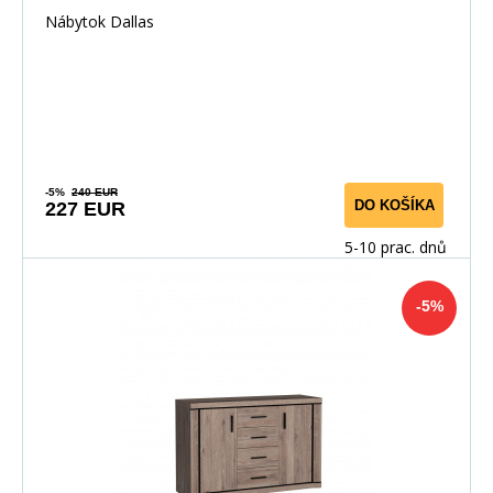
Nábytok Dallas
-5%
240 EUR
DO KOŠÍKA
227 EUR
5-10 prac. dnů
-5%