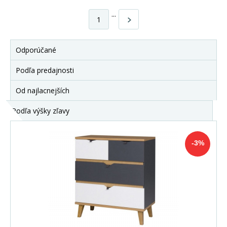
...
1
Odporúčané
Podľa predajnosti
Od najlacnejších
Podľa výšky zľavy
-3%