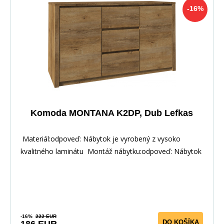
-16%
Komoda MONTANA K2DP, Dub Lefkas
Materiál:odpoveď: Nábytok je vyrobený z vysoko
kvalitného laminátu Montáž nábytku:odpoveď: Nábytok
-16%
222 EUR
DO KOŠÍKA