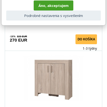
Áno, akceptujem
Francúzskom. Kombinácia farieb pine Andersen(trupy,
čel
Podrobné nastavenia s vysvetlením
-16%
323 EUR
DO KOŠÍKA
270 EUR
1-3 týdny