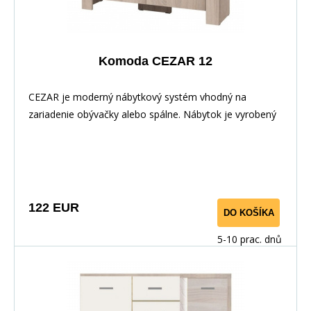
Komoda CEZAR 12
CEZAR je moderný nábytkový systém vhodný na
zariadenie obývačky alebo spálne. Nábytok je vyrobený
zo 16 mm laminovanej drevotriesky a hrany sú
starostlivo upravené PVC dýhou, vďaka čomu je
nábytok odolný na každodenné používanie. Tento
systém ponúka množstvo prvkov, z ktorých si môžete
vytvoriť vlastnú miestnosť.
122 EUR
DO KOŠÍKA
5-10 prac. dnů