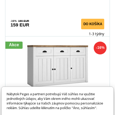
-16%
190 EUR
DO KOŠÍKA
159 EUR
1-3 týdny
Akce
-16%
Nábytok Pegas a partneri potrebujú Váš súhlas na využitie
jednotlivých údajov, aby Vám okrem iného mohli ukazovať
Komoda PROWANSJA K3SP, borovica
informácie týkajúce sa Vašich záujmov pomocou personalizácie
Andersen + dub Lefkas
reklám. Súhlas udelíte kliknutím na políčko "Áno, súhlasím".
Systém Provenceje inšpirovaná juhovýchodným