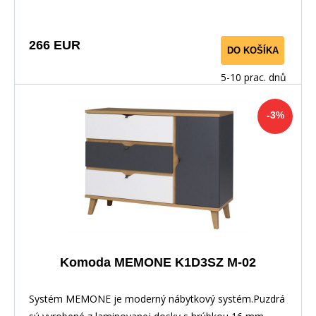
módny vzhľad. Tento systém ponúka mnoho prvkov, z
ktorých si môžete vytvoriť vlastnú zostavu.
266 EUR
DO KOŠÍKA
5-10 prac. dnů
-3%
Komoda MEMONE K1D3SZ M-02
Systém MEMONE je moderný nábytkový systém.Puzdrá