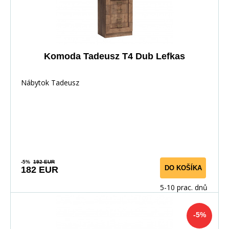
Komoda Tadeusz T4 Dub Lefkas
Nábytok Tadeusz
-5%
192 EUR
DO KOŠÍKA
182 EUR
5-10 prac. dnů
-5%