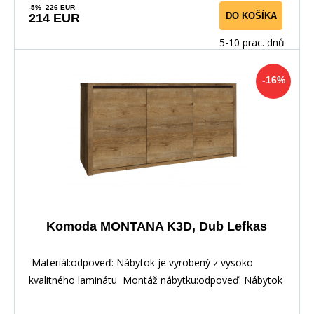
-5%
226 EUR
DO KOŠÍKA
214 EUR
5-10 prac. dnů
-16%
Komoda MONTANA K3D, Dub Lefkas
Materiál:odpoveď: Nábytok je vyrobený z vysoko
kvalitného laminátu Montáž nábytku:odpoveď: Nábytok