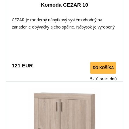
Komoda CEZAR 10
CEZAR je moderný nábytkový systém vhodný na
zariadenie obývačky alebo spálne. Nábytok je vyrobený
zo 16 mm laminovanej drevotriesky a hrany sú
starostlivo upravené PVC dýhou, vďaka čomu je
nábytok odolný na každodenné používanie. Tento
systém ponúka množstvo prvkov, z ktorých si môžete
vytvoriť vlastnú miestnosť.
121 EUR
DO KOŠÍKA
5-10 prac. dnů