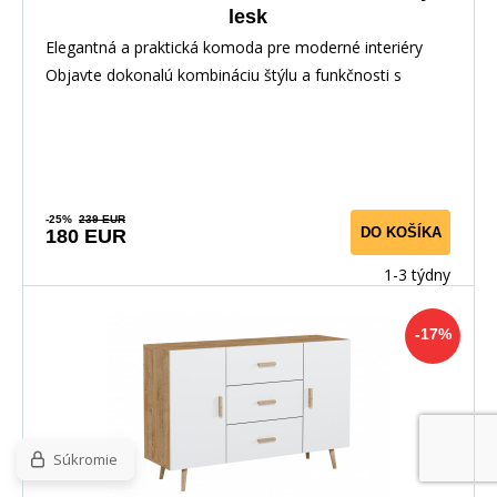
lesk
Elegantná a praktická komoda pre moderné interiéry
Objavte dokonalú kombináciu štýlu a funkčnosti s
-25%
239 EUR
DO KOŠÍKA
180 EUR
1-3 týdny
-17%
Súkromie