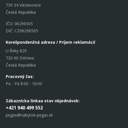
739 34 Václavovice
Česká Republika
IČO: 06296505
DIČ: CZ06296505
Korešpondenčná adresa / Príjem reklamácií
U Řeky 829
720 00 Ostrava
Česká Republika
Pracovný čas:
Po - Pá 8:00 - 16:00
Zákaznícka linka
a stav objednávok:
+421 940 499 552
pegas@nabytok-pegas.sk