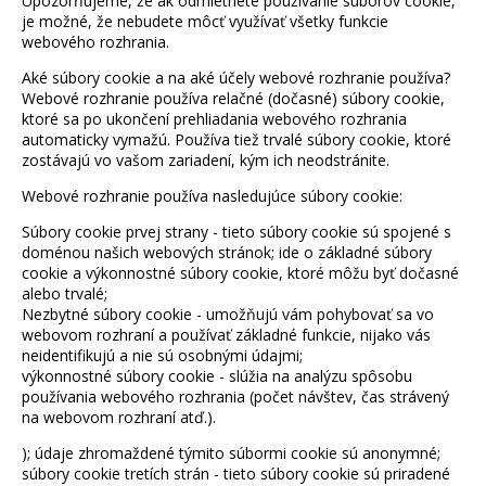
Upozorňujeme, že ak odmietnete používanie súborov cookie,
je možné, že nebudete môcť využívať všetky funkcie
webového rozhrania.
Aké súbory cookie a na aké účely webové rozhranie používa?
Webové rozhranie používa relačné (dočasné) súbory cookie,
ktoré sa po ukončení prehliadania webového rozhrania
automaticky vymažú. Používa tiež trvalé súbory cookie, ktoré
zostávajú vo vašom zariadení, kým ich neodstránite.
Webové rozhranie používa nasledujúce súbory cookie:
Súbory cookie prvej strany - tieto súbory cookie sú spojené s
doménou našich webových stránok; ide o základné súbory
cookie a výkonnostné súbory cookie, ktoré môžu byť dočasné
alebo trvalé;
Nezbytné súbory cookie - umožňujú vám pohybovať sa vo
webovom rozhraní a používať základné funkcie, nijako vás
neidentifikujú a nie sú osobnými údajmi;
výkonnostné súbory cookie - slúžia na analýzu spôsobu
používania webového rozhrania (počet návštev, čas strávený
na webovom rozhraní atď.).
); údaje zhromaždené týmito súbormi cookie sú anonymné;
súbory cookie tretích strán - tieto súbory cookie sú priradené