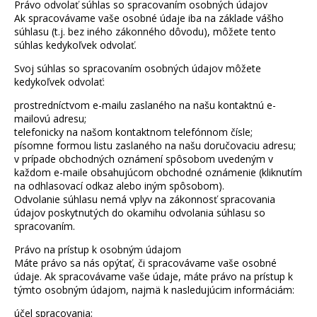
Právo odvolať súhlas so spracovaním osobných údajov
Ak spracovávame vaše osobné údaje iba na základe vášho
súhlasu (t.j. bez iného zákonného dôvodu), môžete tento
súhlas kedykoľvek odvolať.
Svoj súhlas so spracovaním osobných údajov môžete
kedykoľvek odvolať:
prostredníctvom e-mailu zaslaného na našu kontaktnú e-
mailovú adresu;
telefonicky na našom kontaktnom telefónnom čísle;
písomne formou listu zaslaného na našu doručovaciu adresu;
v prípade obchodných oznámení spôsobom uvedeným v
každom e-maile obsahujúcom obchodné oznámenie (kliknutím
na odhlasovací odkaz alebo iným spôsobom).
Odvolanie súhlasu nemá vplyv na zákonnosť spracovania
údajov poskytnutých do okamihu odvolania súhlasu so
spracovaním.
Právo na prístup k osobným údajom
Máte právo sa nás opýtať, či spracovávame vaše osobné
údaje. Ak spracovávame vaše údaje, máte právo na prístup k
týmto osobným údajom, najmä k nasledujúcim informáciám:
účel spracovania;