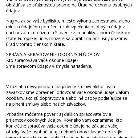
obrátiť sa so sťažnosťou priamo na Úrad na ochranu osobných
údajov.
Najmä ak sa vaše bydlisko, miesto výkonu zamestnania alebo
miesto údajného porušenia zabezpečenia osobných údajov
nachádza mimo územia Slovenskej republiky v inom členskom
štáte Európskej únie, môžete sa obrátiť na príslušný dozorný
úrad v tomto členskom štáte.
SPRÁVA A SPRACOVANIE OSOBNÝCH ÚDAJOV
Kto spracováva vaše osobné údaje?
Sme správcom údajov v zmysle nariadenia.
V rozsahu nevyhnutnom na plnenie zmluvy alebo iných
záväzkov sme oprávnení odovzdať vaše osobné údaje ďalším
osobám, ako sú dopravcovia alebo iné osoby podieľajúce sa
na plnení zmluvy alebo našich záväzkov.
Prípadne môžeme poveriť aj ďalších spracovateľov a
príjemcov osobných údajov. Rovnako vám oznámime, kto
konkrétne spracúva vaše osobné údaje na základe vašej
otázky. Vaše osobné údaje nebudú odovzdávané do krajín
mimo Európskej únie, pokiaľ to nebude nevyhnutné pre plnenie