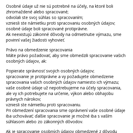
Osobné údaje už nie sú potrebné na účely, na ktoré boli
zhromaždené alebo spracované;
odvolali ste svoj súhlas so spracovaním;
vzniesli ste námietku proti spracovaniu osobných údajov;
osobné údaje boli spracované protiprávne.
Ak neexistujú zákonné dôvody na odmietnutie výmazu, sme
povinní vašej žiadosti vyhovieť.
Právo na obmedzenie spracovania
Máte právo požadovať, aby sme obmedzili spracovanie vašich
osobných údajov, ak:
Popierate správnosť svojich osobných údajov;
spracovanie je protiprávne a vy požadujete obmedzenie
spracovania vašich osobných údajov namiesto ich výmazu;
vaše osobné údaje už nepotrebujeme na účely spracovania,
ale vy ich potrebujete na určenie, výkon alebo obhajobu
právnych nárokov;
vzniesli ste námietku proti spracovaniu.
Pri obmedzení spracovania sme oprávnení vaše osobné údaje
iba uchovávať; ďalšie spracovanie je možné iba s vaším
súhlasom alebo zo zákonných dôvodov.
Ak je spracovanie osobných údajov obmedzené z dôvodu