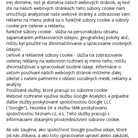
inej doméne, než je doména našich webových stránok, aj keď
ste na našich webových stránkach; tieto súbory cookie nám
umožňujú analyzovať naše webové stránky a zobrazovať vám
reklamu na mieru; jedná sa o funkčné súbory cookie a súbory
cookie pre cielenie a reklamu;
funkčné súbory cookie - slúžia na personalizáciu obsahu
zapamätaním prihlasovacích údajov, geografickej polohy atď.;
môžu byť použité na zhromažďovanie a spracovanie osobných
údajov;
cieľové a reklamné súbory cookie - slúžia na zobrazovanie
cielenej reklamy na webovom rozhraní aj mimo neho; môžu
zhromažďovať a spracovávať osobné údaje. Informácie o
vašom používaní našich webových stránok môžeme ďalej
zdieľať s našimi partnermi v oblasti sociálnych médií, reklamy a
analýzy.
Používané služby, ktoré pracujú so súbormi cookie
Webové rozhranie využíva službu Google Analytics a prípadne
ďalšie služby poskytované spoločnosťou Google LLC
("Google"), Heureka SK a službu Sklik poskytovanú
spoločnosťou Seznam.cz, a.s. Tieto služby pracujú s
informáciami získanými prostredníctvom súborov cookie.
Ak vás zaujíma, ako spoločnosť Google používa údaje, ktoré
od nás získava, a ako toto spracovanie upraviť alebo zakázať,