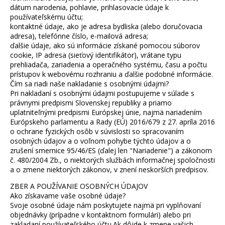
dátum narodenia, pohlavie, prihlasovacie údaje k
používateľskému účtu;
kontaktné údaje, ako je adresa bydliska (alebo doručovacia
adresa), telefónne číslo, e-mailová adresa;
ďalšie údaje, ako sú informácie získané pomocou súborov
cookie, IP adresa (sieťový identifikátor), vrátane typu
prehliadača, zariadenia a operačného systému, času a počtu
prístupov k webovému rozhraniu a ďalšie podobné informácie.
Čím sa riadi naše nakladanie s osobnými údajmi?
Pri nakladaní s osobnými údajmi postupujeme v súlade s
právnymi predpismi Slovenskej republiky a priamo
uplatniteľnými predpismi Európskej únie, najmä nariadením
Európskeho parlamentu a Rady (EÚ) 2016/679 z 27. apríla 2016
o ochrane fyzických osôb v súvislosti so spracovaním
osobných údajov a o voľnom pohybe týchto údajov a o
zrušení smernice 95/46/ES (ďalej len "Nariadenie") a zákonom
č. 480/2004 Zb., o niektorých službách informačnej spoločnosti
a o zmene niektorých zákonov, v znení neskorších predpisov.
ZBER A POUŽÍVANIE OSOBNÝCH ÚDAJOV
Ako získavame vaše osobné údaje?
Svoje osobné údaje nám poskytujete najmä pri vyplňovaní
objednávky (prípadne v kontaktnom formulári) alebo pri
zakladaní používateľského účtu.Ak dôjde k zmene vašich