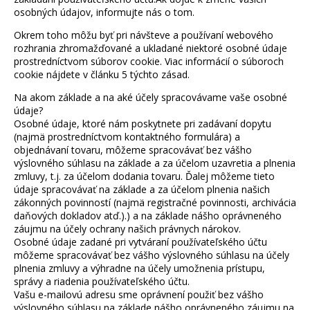
osobných údajov, informujte nás o tom.
Okrem toho môžu byť pri návšteve a používaní webového
rozhrania zhromažďované a ukladané niektoré osobné údaje
prostredníctvom súborov cookie. Viac informácií o súboroch
cookie nájdete v článku 5 týchto zásad.
Na akom základe a na aké účely spracovávame vaše osobné
údaje?
Osobné údaje, ktoré nám poskytnete pri zadávaní dopytu
(najmä prostredníctvom kontaktného formulára) a
objednávaní tovaru, môžeme spracovávať bez vášho
výslovného súhlasu na základe a za účelom uzavretia a plnenia
zmluvy, t.j. za účelom dodania tovaru. Ďalej môžeme tieto
údaje spracovávať na základe a za účelom plnenia našich
zákonných povinností (najmä registračné povinnosti, archivácia
daňových dokladov atď.).) a na základe nášho oprávneného
záujmu na účely ochrany našich právnych nárokov.
Osobné údaje zadané pri vytváraní používateľského účtu
môžeme spracovávať bez vášho výslovného súhlasu na účely
plnenia zmluvy a výhradne na účely umožnenia prístupu,
správy a riadenia používateľského účtu.
Vašu e-mailovú adresu sme oprávnení použiť bez vášho
výslovného súhlasu na základe nášho oprávneného záujmu na