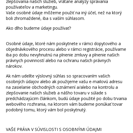
zlepšovania našich služieb, vrátane analýzy správania
používateľov a marketingu.
Vaše osobné údaje môžeme použiť na iný účel, než na ktorý
boli zhromaždené, iba s vaším súhlasom.
Ako dlho budeme údaje používať?
Osobné údaje, ktoré nám poskytnete v rámci dopytového a
objednávkového procesu alebo v rámci registrácie, používame
iba po dobu nevyhnutnú na plnenie zmluvy a plnenie našich
právnych povinností alebo na ochranu našich právnych
nárokov.
Ak nám udelíte výslovný súhlas so spracovaním vašich
osobných údajov alebo ak použijeme vašu e-mailovú adresu
na zasielanie obchodných oznámení a/alebo na kontrolu a
zlepšovanie našich služieb a nášho tovaru v súlade s
predchádzajúcim článkom, budú údaje použité po dobu trvania
webového rozhrania, na ktorom vám budeme ponúkať tovar
podobný tomu, ktorý vám bol poskytnutý.
VAŠE PRÁVA V SÚVISLOSTI S OSOBNÝMI ÚDAJMI