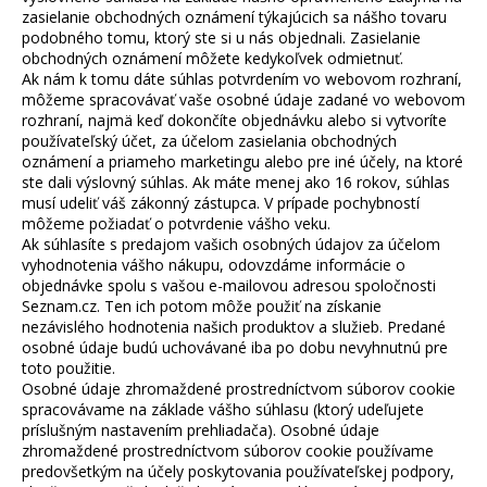
zasielanie obchodných oznámení týkajúcich sa nášho tovaru
podobného tomu, ktorý ste si u nás objednali. Zasielanie
obchodných oznámení môžete kedykoľvek odmietnuť.
Ak nám k tomu dáte súhlas potvrdením vo webovom rozhraní,
môžeme spracovávať vaše osobné údaje zadané vo webovom
rozhraní, najmä keď dokončíte objednávku alebo si vytvoríte
používateľský účet, za účelom zasielania obchodných
oznámení a priameho marketingu alebo pre iné účely, na ktoré
ste dali výslovný súhlas. Ak máte menej ako 16 rokov, súhlas
musí udeliť váš zákonný zástupca. V prípade pochybností
môžeme požiadať o potvrdenie vášho veku.
Ak súhlasíte s predajom vašich osobných údajov za účelom
vyhodnotenia vášho nákupu, odovzdáme informácie o
objednávke spolu s vašou e-mailovou adresou spoločnosti
Seznam.cz. Ten ich potom môže použiť na získanie
nezávislého hodnotenia našich produktov a služieb. Predané
osobné údaje budú uchovávané iba po dobu nevyhnutnú pre
toto použitie.
Osobné údaje zhromaždené prostredníctvom súborov cookie
spracovávame na základe vášho súhlasu (ktorý udeľujete
príslušným nastavením prehliadača). Osobné údaje
zhromaždené prostredníctvom súborov cookie používame
predovšetkým na účely poskytovania používateľskej podpory,