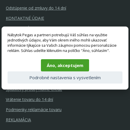
Odstúpenie od zmluvy do 14 dní
KONTAKTNÉ ÚDAJE
OBCHODNÉ PODMIENKY
Nábytok Pegas a partneri potrebujú Váš súhlas na využitie
OCHRANA OSOBNÝCH ÚDAJOV
jednotlivých údajov, aby Vám okrem iného mohli ukazovať
informácie týkajúce sa Vašich záujmov pomocou personalizácie
RÁDCA K NÁKUPU
reklám. Súhlas udelíte kliknutím na políčko "Áno, súhlasím".
Rychle dodanie
Áno, akceptujem
Ponúkame kvalitný nábytok
Podrobné nastavenia s vysvetlením
GDPR a súbory cookie
Splátkový prodej Home Credit
Vrátenie tovaru do 14 dní
Podmienky reklamácie tovaru
REKLAMÁCIA