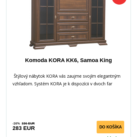
Komoda KORA KK6, Samoa King
Štýlový nábytok KORA vás zaujme svojím elegantným
vzhľadom. Systém KORA je k dispozícii v dvoch far
-16%
336 EUR
DO KOŠÍKA
283 EUR