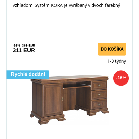
vzhľadom. Systém KORA je vyrábaný v dvoch farebný
-16%
369 EUR
DO KOŠÍKA
311 EUR
1-3 týdny
Rychlé dodání
-16%