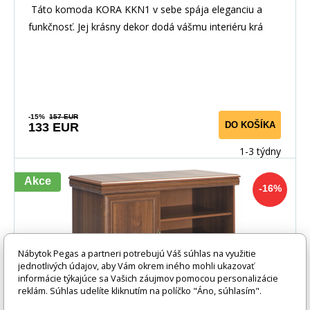
Táto komoda KORA KKN1 v sebe spája eleganciu a
funkčnosť. Jej krásny dekor dodá vášmu interiéru krá
-15%
157 EUR
DO KOŠÍKA
133 EUR
1-3 týdny
Akce
-16%
Nábytok Pegas a partneri potrebujú Váš súhlas na využitie
jednotlivých údajov, aby Vám okrem iného mohli ukazovať
informácie týkajúce sa Vašich záujmov pomocou personalizácie
reklám. Súhlas udelíte kliknutím na políčko "Áno, súhlasím".