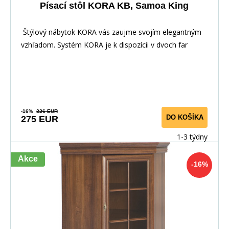
Písací stôl KORA KB, Samoa King
Štýlový nábytok KORA vás zaujme svojím elegantným
vzhľadom. Systém KORA je k dispozícii v dvoch far
-16%
326 EUR
DO KOŠÍKA
275 EUR
1-3 týdny
Akce
-16%