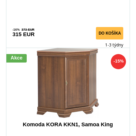
-16%
373 EUR
DO KOŠÍKA
315 EUR
1-3 týdny
Akce
-15%
Komoda KORA KKN1, Samoa King