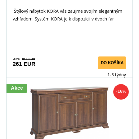
Štýlový nábytok KORA vás zaujme svojím elegantným
vzhľadom. Systém KORA je k dispozícii v dvoch far
-16%
310 EUR
DO KOŠÍKA
261 EUR
1-3 týdny
Akce
-16%