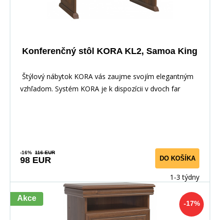
Konferenčný stôl KORA KL2, Samoa King
Štýlový nábytok KORA vás zaujme svojím elegantným
vzhľadom. Systém KORA je k dispozícii v dvoch far
-16%
116 EUR
DO KOŠÍKA
98 EUR
1-3 týdny
Akce
-17%