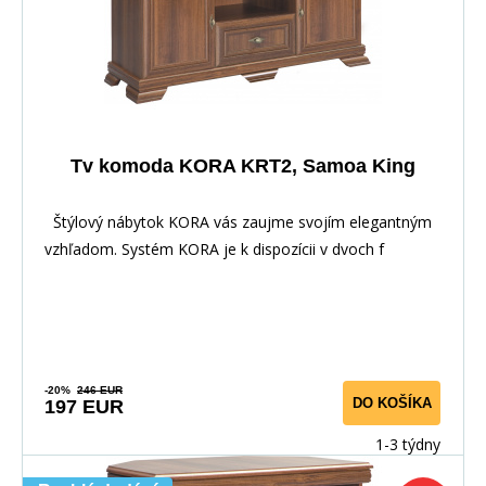
Tv komoda KORA KRT2, Samoa King
Štýlový nábytok KORA vás zaujme svojím elegantným
vzhľadom. Systém KORA je k dispozícii v dvoch f
-20%
246 EUR
DO KOŠÍKA
197 EUR
1-3 týdny