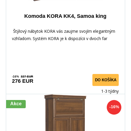
Komoda KORA KK4, Samoa king
Štýlový nábytok KORA vás zaujme svojím elegantným
vzhľadom. Systém KORA je k dispozícii v dvoch far
-16%
327 EUR
DO KOŠÍKA
276 EUR
1-3 týdny
Akce
-16%