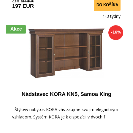
-16%
234 EUR
DO KOŠÍKA
197 EUR
1-3 týdny
Akce
-16%
Nádstavec KORA KN5, Samoa King
Štýlový nábytok KORA vás zaujme svojím elegantným
vzhľadom. Systém KORA je k dispozícii v dvoch f