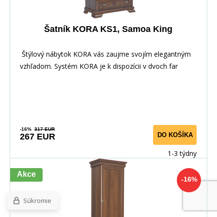
Šatník KORA KS1, Samoa King
Štýlový nábytok KORA vás zaujme svojím elegantným
vzhľadom. Systém KORA je k dispozícii v dvoch far
-16%
317 EUR
DO KOŠÍKA
267 EUR
1-3 týdny
Akce
-16%
Súkromie