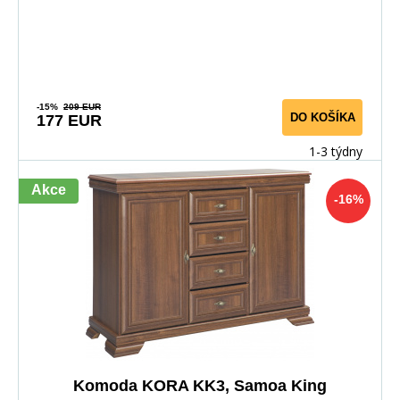
-15%
209 EUR
DO KOŠÍKA
177 EUR
1-3 týdny
Akce
-16%
Komoda KORA KK3, Samoa King