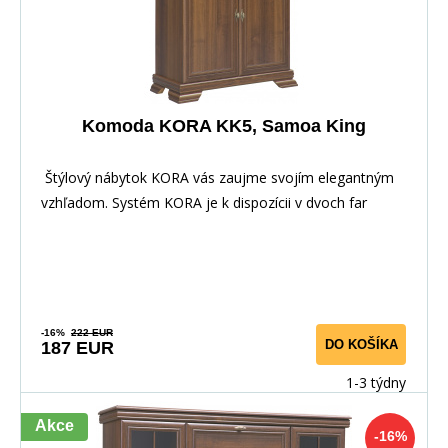
Komoda KORA KK5, Samoa King
Štýlový nábytok KORA vás zaujme svojím elegantným
vzhľadom. Systém KORA je k dispozícii v dvoch far
-16%
222 EUR
DO KOŠÍKA
187 EUR
1-3 týdny
Akce
-16%