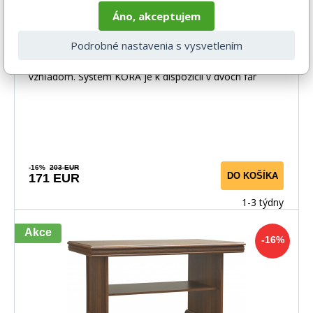
Áno, akceptujem
Komoda KORA KRT, Samoa King
Podrobné nastavenia s vysvetlením
Štýlový nábytok KORA vás zaujme svojím elegantným
vzhľadom. Systém KORA je k dispozícii v dvoch far
-16%
203 EUR
DO KOŠÍKA
171 EUR
1-3 týdny
Akce
-16%