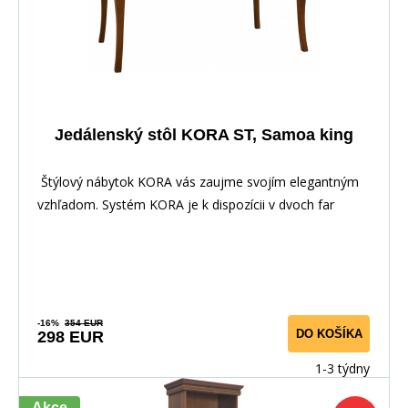
Jedálenský stôl KORA ST, Samoa king
Štýlový nábytok KORA vás zaujme svojím elegantným
vzhľadom. Systém KORA je k dispozícii v dvoch far
-16%
354 EUR
DO KOŠÍKA
298 EUR
1-3 týdny
Akce