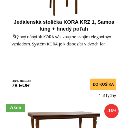
Jedálenská stolička KORA KRZ 1, Samoa
king + hnedý poťah
Štýlový nábytok KORA vás zaujme svojím elegantným
vzhľadom. Systém KORA je k dispozícii v dvoch far
-16%
93 EUR
DO KOŠÍKA
78 EUR
1-3 týdny
Akce
-16%