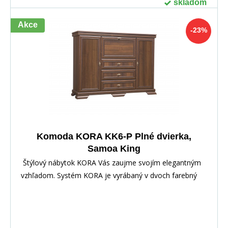
skladom
Akce
-23%
Komoda KORA KK6-P Plné dvierka,
Samoa King
Štýlový nábytok KORA Vás zaujme svojím elegantným
vzhľadom. Systém KORA je vyrábaný v dvoch farebný