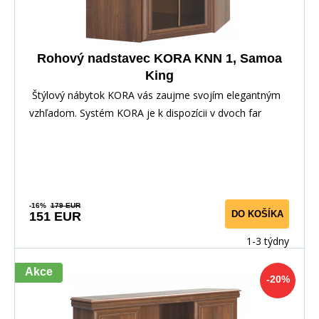
Rohový nadstavec KORA KNN 1, Samoa
King
Štýlový nábytok KORA vás zaujme svojím elegantným
vzhľadom. Systém KORA je k dispozícii v dvoch far
-16%
179 EUR
DO KOŠÍKA
151 EUR
1-3 týdny
Akce
-20%