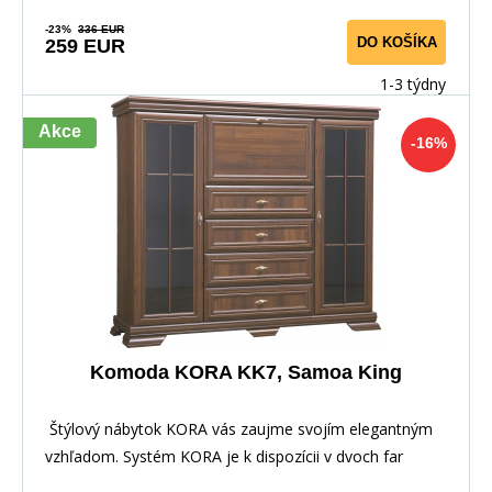
-23%
336 EUR
DO KOŠÍKA
259 EUR
1-3 týdny
Akce
-16%
Komoda KORA KK7, Samoa King
Štýlový nábytok KORA vás zaujme svojím elegantným
vzhľadom. Systém KORA je k dispozícii v dvoch far