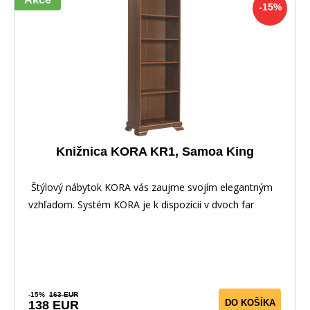
-15%
Knižnica KORA KR1, Samoa King
Štýlový nábytok KORA vás zaujme svojím elegantným
vzhľadom. Systém KORA je k dispozícii v dvoch far
-15%
163 EUR
DO KOŠÍKA
138 EUR