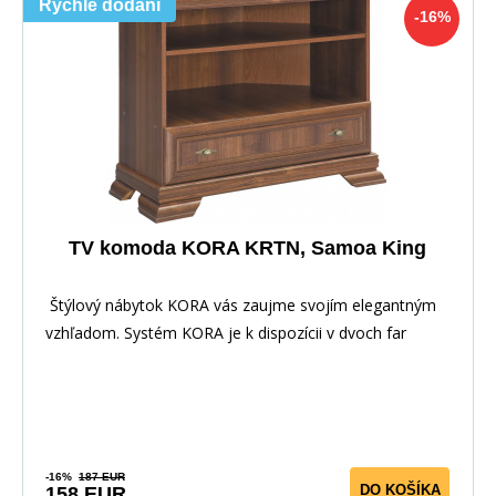
Rychlé dodání
-16%
TV komoda KORA KRTN, Samoa King
Štýlový nábytok KORA vás zaujme svojím elegantným
vzhľadom. Systém KORA je k dispozícii v dvoch far
-16%
187 EUR
DO KOŠÍKA
158 EUR