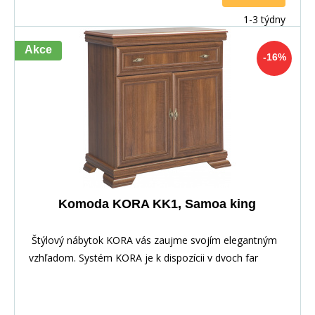
1-3 týdny
Akce
-16%
Komoda KORA KK1, Samoa king
Štýlový nábytok KORA vás zaujme svojím elegantným
vzhľadom. Systém KORA je k dispozícii v dvoch far