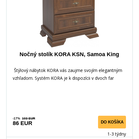
Nočný stolík KORA KSN, Samoa King
Štýlový nábytok KORA vás zaujme svojím elegantným
vzhľadom. Systém KORA je k dispozícii v dvoch far
-17%
103 EUR
DO KOŠÍKA
86 EUR
1-3 týdny