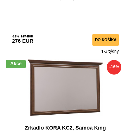
-16%
327 EUR
DO KOŠÍKA
276 EUR
1-3 týdny
Akce
-16%
Zrkadlo KORA KC2, Samoa King