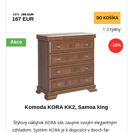
-16%
198 EUR
DO KOŠÍKA
167 EUR
1-3 týdny
Akce
-15%
Komoda KORA KK2, Samoa king
Štýlový nábytok KORA vás zaujme svojím elegantným
vzhľadom. Systém KORA je k dispozícii v dvoch far