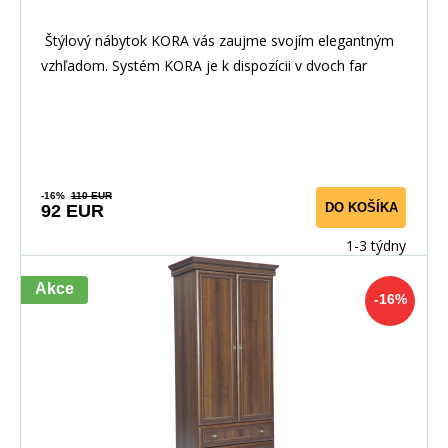
Štýlový nábytok KORA vás zaujme svojím elegantným
vzhľadom. Systém KORA je k dispozícii v dvoch far
-16%
110 EUR
DO KOŠÍKA
92 EUR
1-3 týdny
Akce
-16%