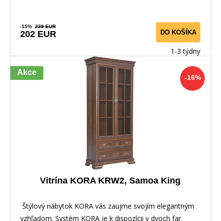
-15%
239 EUR
DO KOŠÍKA
202 EUR
1-3 týdny
Akce
-16%
Vitrína KORA KRW2, Samoa King
Štýlový nábytok KORA vás zaujme svojím elegantným
vzhľadom. Systém KORA je k dispozícii v dvoch far