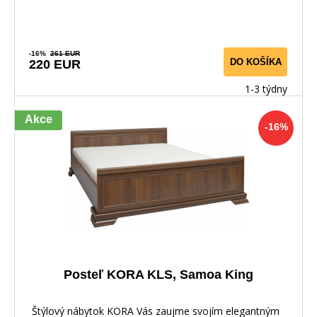
-16%
261 EUR
DO KOŠÍKA
220 EUR
1-3 týdny
Akce
-16%
Posteľ KORA KLS, Samoa King
Štýlový nábytok KORA Vás zaujme svojím elegantným