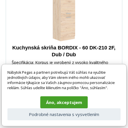
Kuchynská skriňa BORDIX - 60 DK-210 2F,
Dub / Dub
Špecifikácia: Korpus je vyrobený z vysoko kvalitného
lamina 16 mm v farbe Dub Dvierka a čelá zásuv
Nábytok Pegas a partneri potrebujú Váš súhlas na využitie
jednotlivých údajov, aby Vám okrem iného mohli ukazovať
informácie týkajúce sa Vašich záujmov pomocou personalizácie
reklám. Súhlas udelíte kliknutím na políčko "Áno, súhlasím".
Áno, akceptujem
140 EUR
DO KOŠÍKA
Podrobné nastavenia s vysvetlením
1-3 týdny