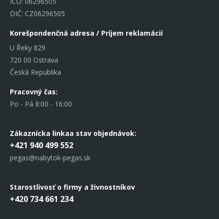
IČO: 06296505
DIČ: CZ06296505
Korešpondenčná adresa / Príjem reklamácií
U Řeky 829
720 00 Ostrava
Česká Republika
Pracovný čas:
Po - Pá 8:00 - 16:00
Zákaznícka linka
a stav objednávok:
+421 940 499 552
pegas@nabytok-pegas.sk
Starostlivosť o firmy a živnostníkov
+420 734 661 234