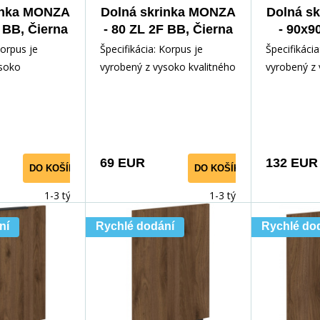
inka MONZA
Dolná skrinka MONZA
Dolná s
 BB, Čierna
- 80 ZL 2F BB, Čierna
- 90x9
Orech
mat/Orech
Čiern
Korpus je
Špecifikácia: Korpus je
Špecifikácia
ysoko
vyrobený z vysoko kvalitného
vyrobený z 
mina 16 mm v
lamina 16 mm v čiernej
lamina 16 m
j farbe Dvierka
matnej farbe Dvierka a
matnej farb
69 EUR
132 EUR
DO KOŠÍKA
DO KOŠÍKA
1-3 týdny
1-3 týdny
ní
Rychlé dodání
Rychlé do