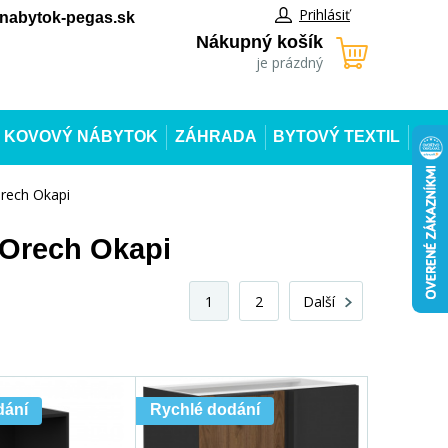
Prihlásiť
abytok-pegas.sk
Nákupný košík
je prázdný
KOVOVÝ NÁBYTOK
ZÁHRADA
BYTOVÝ TEXTIL
rech Okapi
Orech Okapi
1
2
Další
dání
Rychlé dodání