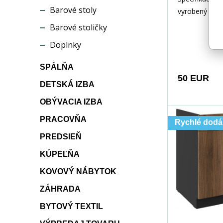
Barové stoly
vyrobený z v
kvalitného la
Barové stoličky
čiernej matne
Doplnky
a
SPÁLŇA
50 EUR
DETSKÁ IZBA
OBÝVACIA IZBA
PRACOVŇA
Rychlé dodá
PREDSIEŇ
KÚPEĽŇA
KOVOVÝ NÁBYTOK
ZÁHRADA
BYTOVÝ TEXTIL