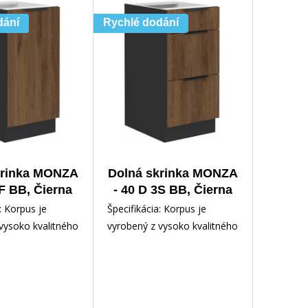
dání
Rychlé dodání
krinka MONZA
Dolná skrinka MONZA
1F BB, Čierna
- 40 D 3S BB, Čierna
t/Orech
mat/Orech
: Korpus je
Špecifikácia: Korpus je
vysoko kvalitného
vyrobený z vysoko kvalitného
m v čiernej
lamina 16 mm v čiernej
e Dvierka a
matnej farbe Dvierka a