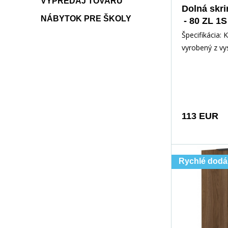
VÝPREDAJ TOVARU
Dolná skr
NÁBYTOK PRE ŠKOLY
- 80 ZL 1S
mat/
Špecifikácia: 
vyrobený z v
kvalitného la
čiernej matne
a
113 EUR
Rychlé dodá