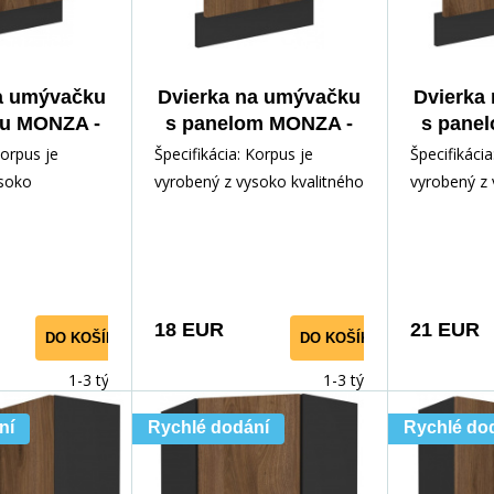
a umývačku
Dvierka na umývačku
Dvierka
lu MONZA -
s panelom MONZA -
s pane
96, Čierna
ZM 570x446, Čierna
ZM 570
Korpus je
Špecifikácia: Korpus je
Špecifikácia
Orech
mat/Orech
ma
ysoko
vyrobený z vysoko kvalitného
vyrobený z 
mina 16 mm v
lamina 16 mm v čiernej
lamina 16 m
j farbe Dvierka
matnej farbe Dvierka a
matnej farb
18 EUR
21 EUR
DO KOŠÍKA
DO KOŠÍKA
1-3 týdny
1-3 týdny
ní
Rychlé dodání
Rychlé do