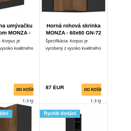
 na umývačku
Horná rohová skrinka
lom MONZA -
MONZA - 60x60 GN-72
x596, Čierna
1F (45°), Čierna
: Korpus je
Špecifikácia: Korpus je
t/Orech
mat/Orech
vysoko kvalitného
vyrobený z vysoko kvalitného
m v čiernej
lamina 16 mm v čiernej
e Dvierka a
matnej farbe Dvierka a
87 EUR
DO KOŠÍKA
DO KOŠÍKA
1-3 týdny
1-3 týdny
dání
Rychlé dodání