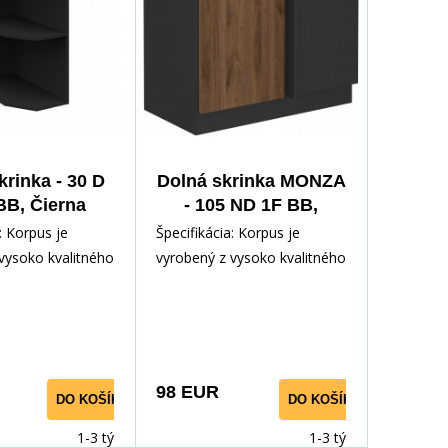
krinka - 30 D
Dolná skrinka MONZA
B, Čierna
- 105 ND 1F BB,
matná
Čierna mat/Orech
: Korpus je
Špecifikácia: Korpus je
vysoko kvalitného
vyrobený z vysoko kvalitného
m v čiernej
lamina 16 mm v čiernej
e Dvierka a
matnej farbe Dvierka a
98 EUR
DO KOŠÍKA
DO KOŠÍKA
1-3 týdny
1-3 týdny