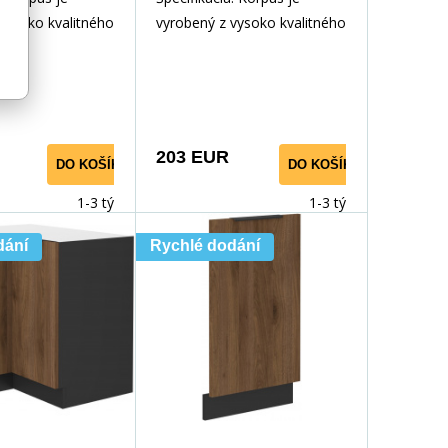
vysoko kvalitného
vyrobený z vysoko kvalitného
m v čiernej
lamina 16 mm v čiernej
e Dvierka a
matnej farbe Dvierka a
203 EUR
DO KOŠÍKA
DO KOŠÍKA
1-3 týdny
1-3 týdny
dání
Rychlé dodání