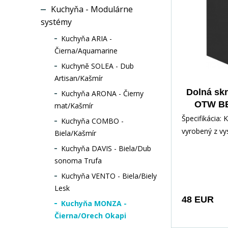
Kuchyňa - Modulárne
systémy
Kuchyňa ARIA -
Čierna/Aquamarine
Kuchyně SOLEA - Dub
Artisan/Kašmír
Dolná skr
Kuchyňa ARONA - Čierny
OTW BB
mat/Kašmír
ma
Špecifikácia: 
Kuchyňa COMBO -
vyrobený z v
Biela/Kašmír
kvalitného la
Kuchyňa DAVIS - Biela/Dub
čiernej matne
sonoma Trufa
a
Kuchyňa VENTO - Biela/Biely
Lesk
48 EUR
Kuchyňa MONZA -
Čierna/Orech Okapi