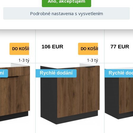
Áno, akceptujem
ysoko
vyrobený z vysoko kvalitného
vyrobený z 
Podrobné nastavenia s vysvetlením
mina 16 mm v
lamina 16 mm v čiernej
lamina 16 m
j farbe Dvierka
matnej farbe Dvierka a
matnej farb
106 EUR
77 EUR
DO KOŠÍKA
DO KOŠÍKA
1-3 týdny
1-3 týdny
ní
Rychlé dodání
Rychlé do