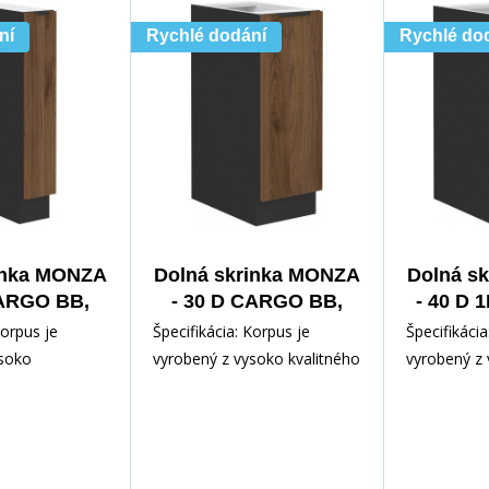
ní
Rychlé dodání
Rychlé do
inka MONZA
Dolná skrinka MONZA
Dolná s
CARGO BB,
- 30 D CARGO BB,
- 40 D 
mat/Orech
Čierna mat/Orech
ma
Korpus je
Špecifikácia: Korpus je
Špecifikácia
ysoko
vyrobený z vysoko kvalitného
vyrobený z 
mina 16 mm v
lamina 16 mm v čiernej
lamina 16 m
j farbe Dvierka
matnej farbe Dvierka a
matnej farb