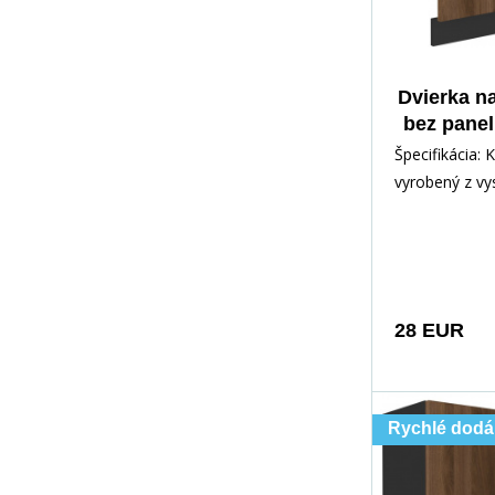
Dvierka n
bez pane
ZM 713x5
Špecifikácia: 
mat/
vyrobený z v
kvalitného la
čiernej matne
a
28 EUR
Rychlé dodá