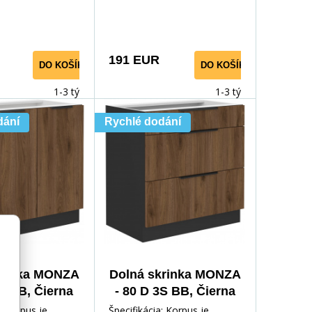
e Dvierka a
matnej farbe Dvierka a
191 EUR
DO KOŠÍKA
DO KOŠÍKA
1-3 týdny
1-3 týdny
dání
Rychlé dodání
krinka MONZA
Dolná skrinka MONZA
2F BB, Čierna
- 80 D 3S BB, Čierna
t/Orech
mat/Orech
: Korpus je
Špecifikácia: Korpus je