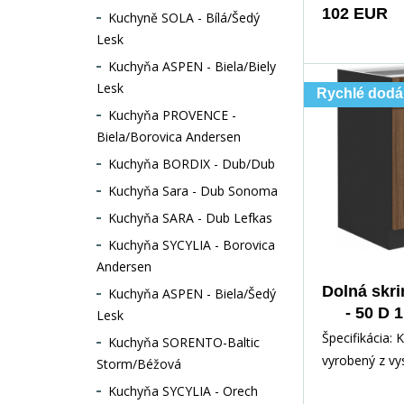
102 EUR
Kuchyně SOLA - Bílá/Šedý
Lesk
Kuchyňa ASPEN - Biela/Biely
Lesk
Rychlé dodá
Kuchyňa PROVENCE -
Biela/Borovica Andersen
Kuchyňa BORDIX - Dub/Dub
Kuchyňa Sara - Dub Sonoma
Kuchyňa SARA - Dub Lefkas
Kuchyňa SYCYLIA - Borovica
Andersen
Dolná skr
Kuchyňa ASPEN - Biela/Šedý
- 50 D 
Lesk
Čierna 
Špecifikácia: 
Kuchyňa SORENTO-Baltic
vyrobený z v
Storm/Béžová
kvalitného la
Kuchyňa SYCYLIA - Orech