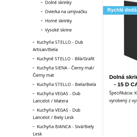
Dolné skrinky
Rychlé dodá
Dvierka na umývačku
Horné skrinky
Vysoké skrine
Kuchyňa STELLO - Dub
Artisan/Biela
Kuchyně STELLO - Bílá/Grafit
Kuchyňa SIENA - Čierny mat/
Čierny mat
Dolná skr
Kuchyňa STELLO - Biela/Biela
- 15 D 
Čierna 
Špecifikácia: 
Kuchyňa VEGAS - Dub
vyrobený z v
Lancelot / Matera
kvalitného la
Kuchyňa VEGAS - Dub
čiernej matne
Lancelot / Biely Lesk
a
Kuchyňa BIANCA - Sivá/Biely
Lesk