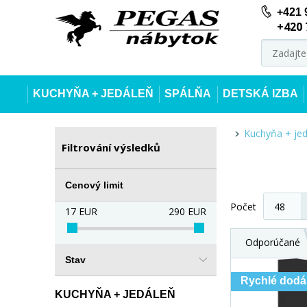
+421 
+420 
KUCHYŇA + JEDÁLEŇ
SPÁLŇA
DETSKÁ IZBA
Kuchyňa + je
Filtrování výsledků
Cenový limit
Počet
17
EUR
290
EUR
Odporúčané
Stav
Rychlé dodá
KUCHYŇA + JEDÁLEŇ