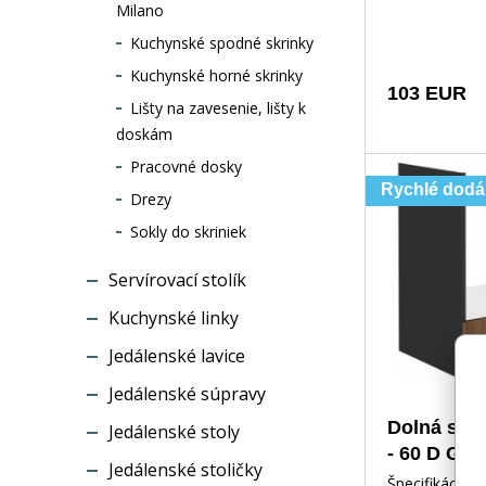
čiernej matne
Milano
a
Kuchynské spodné skrinky
Kuchynské horné skrinky
103 EUR
Lišty na zavesenie, lišty k
doskám
Pracovné dosky
Rychlé dodá
Drezy
Sokly do skriniek
Servírovací stolík
Kuchynské linky
Jedálenské lavice
Jedálenské súpravy
Dolná skr
Jedálenské stoly
- 60 D GAZ
Jedálenské stoličky
mat/
Špecifikácia: 