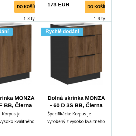
173 EUR
DO KOŠÍKA
DO KOŠÍKA
1-3 týdny
1-3 týdny
dání
Rychlé dodání
krinka MONZA
Dolná skrinka MONZA
1F BB, Čierna
- 60 D 3S BB, Čierna
t/Orech
mat/ Orech
: Korpus je
Špecifikácia: Korpus je
vysoko kvalitného
vyrobený z vysoko kvalitného
m v čiernej
lamina 16 mm v čiernej