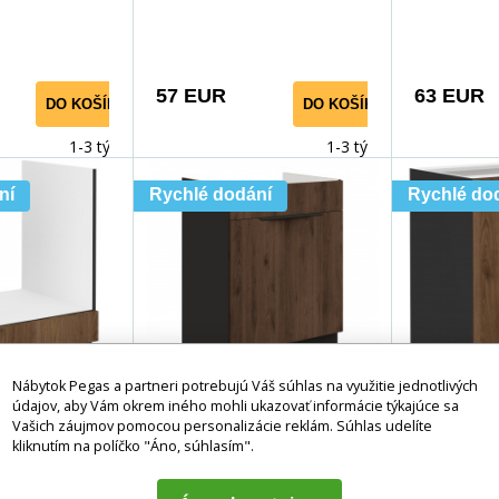
j farbe Dvierka
matnej farbe Dvierka a
matnej farb
57 EUR
63 EUR
DO KOŠÍKA
DO KOŠÍKA
1-3 týdny
1-3 týdny
ní
Rychlé dodání
Rychlé do
Nábytok Pegas a partneri potrebujú Váš súhlas na využitie jednotlivých
údajov, aby Vám okrem iného mohli ukazovať informácie týkajúce sa
Vašich záujmov pomocou personalizácie reklám. Súhlas udelíte
inka MONZA
Dolná skrinka MONZA
Dolná s
kliknutím na políčko "Áno, súhlasím".
 BB, Čierna
- 60 ZL 1S BB, Čierna
- 80 D 
 Orech
mat/Orech
ma
Korpus je
Špecifikácia: Korpus je
Špecifikácia