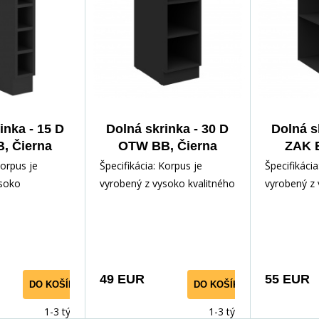
inka - 15 D
Dolná skrinka - 30 D
Dolná s
, Čierna
OTW BB, Čierna
ZAK B
tná
matná
Korpus je
Špecifikácia: Korpus je
Špecifikácia
ysoko
vyrobený z vysoko kvalitného
vyrobený z 
mina 16 mm v
lamina 16 mm v čiernej
lamina 16 m
j farbe Dvierka
matnej farbe Dvierka a
matnej farb
49 EUR
55 EUR
DO KOŠÍKA
DO KOŠÍKA
1-3 týdny
1-3 týdny