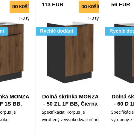
113 EUR
56 EUR
DO KOŠÍKA
DO KOŠÍKA
1-3 týdny
1-3 týdny
ní
Rychlé dodání
Rychlé do
inka MONZA
Dolná skrinka MONZA
Dolná s
1F 1S BB,
- 50 ZL 1F BB, Čierna
- 60 D 
mat/Orech
mat/Orech
ma
Korpus je
Špecifikácia: Korpus je
Špecifikácia
ysoko
vyrobený z vysoko kvalitného
vyrobený z 
mina 16 mm v
lamina 16 mm v čiernej
lamina 16 m