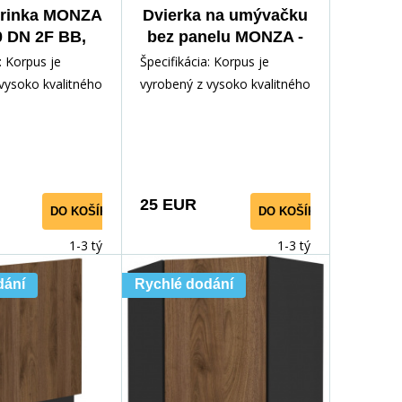
krinka MONZA
Dvierka na umývačku
0 DN 2F BB,
bez panelu MONZA -
a mat/Orech
ZM 713x446, Čierna
: Korpus je
Špecifikácia: Korpus je
mat/ Orech
vysoko kvalitného
vyrobený z vysoko kvalitného
m v čiernej
lamina 16 mm v čiernej
e Dvierka a
matnej farbe Dvierka a
25 EUR
DO KOŠÍKA
DO KOŠÍKA
1-3 týdny
1-3 týdny
dání
Rychlé dodání