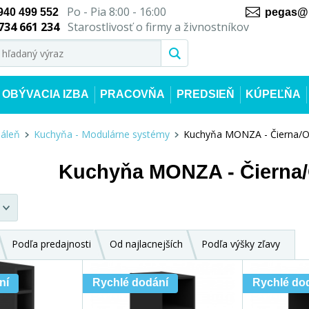
Po - Pia 8:00 - 16:00
940 499 552
pegas@n
734 661 234
Starostlivosť o firmy a živnostníkov
OBÝVACIA IZBA
PRACOVŇA
PREDSIEŇ
KÚPEĽŇA
dáleň
Kuchyňa - Modulárne systémy
Kuchyňa MONZA - Čierna/O
Kuchyňa MONZA - Čierna/
Podľa predajnosti
Od najlacnejších
Podľa výšky zľavy
ní
Rychlé dodání
Rychlé do