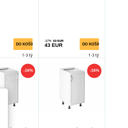
-17%
52 EUR
DO KOŠÍKA
DO KOŠÍKA
43 EUR
1-3 týdny
1-3 týdny
-16%
-16%