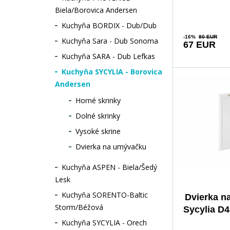
laminovanej d
Biela/Borovica Andersen
Farba: škandi
Kuchyňa BORDIX - Dub/Dub
borovica Roz
-16%
80 EUR
Kuchyňa Sara - Dub Sonoma
67 EUR
44,6x57 cm H
Kuchyňa SARA - Dub Lefkas
materiálu: 1
Kuchyňa SYCYLIA - Borovica
Andersen
Horné skrinky
Dolné skrinky
Vysoké skrine
Dvierka na umývačku
Kuchyňa ASPEN - Biela/Šedý
Lesk
Kuchyňa SORENTO-Baltic
Dvierka n
Storm/Béžová
Sycylia D4
Kuchyňa SYCYLIA - Orech