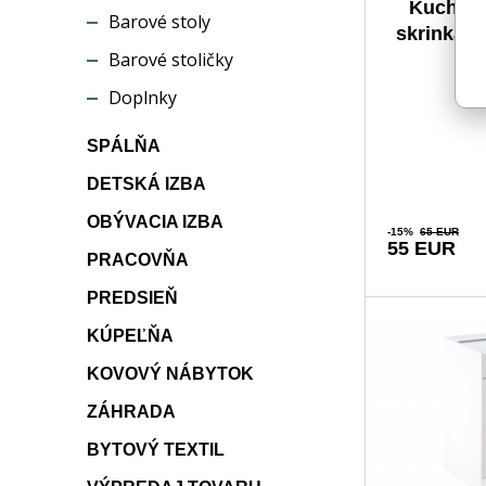
Kuchyns
Barové stoly
skrinka S
Barové stoličky
L, 
Doplnky
SPÁLŇA
DETSKÁ IZBA
OBÝVACIA IZBA
-15%
65 EUR
55 EUR
PRACOVŇA
PREDSIEŇ
KÚPEĽŇA
KOVOVÝ NÁBYTOK
ZÁHRADA
BYTOVÝ TEXTIL