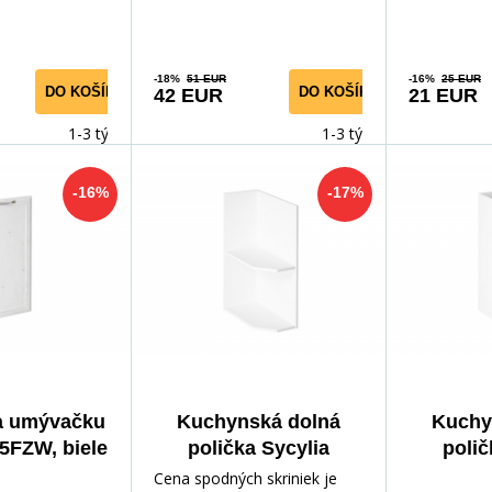
revotriesky
návska
mery ŠxV:
-18%
51 EUR
-16%
25 EUR
DO KOŠÍKA
DO KOŠÍKA
42 EUR
21 EUR
rúbka
5 mm
1-3 týdny
1-3 týdny
-16%
-17%
a umývačku
Kuchynská dolná
Kuchy
5FZW, biele
polička Sycylia
polič
D25PZ-L, biela
D25P
Cena spodných skriniek je