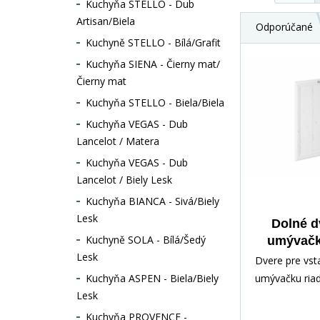
Kuchyňa STELLO - Dub
Artisan/Biela
Odporúčané
Kuchyně STELLO - Bílá/Grafit
Kuchyňa SIENA - Čierny mat/
Čierny mat
Kuchyňa STELLO - Biela/Biela
Kuchyňa VEGAS - Dub
Lancelot / Matera
Kuchyňa VEGAS - Dub
Lancelot / Biely Lesk
Kuchyňa BIANCA - Sivá/Biely
Lesk
Dolné d
Kuchyně SOLA - Bílá/Šedý
umývačk
Lesk
D60FZW
Dvere pre vst
Kuchyňa ASPEN - Biela/Biely
umývačku ria
Lesk
objednávku Ma
je vyrobený z
Kuchyňa PROVENCE -