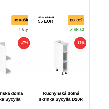
laminovanej drevotriesky
Farba: škandinávska borovica
Rozmery ŠxV: 44,6x57 cm
-15%
65 EUR
DO KOŠÍKA
DO KOŠÍKA
55 EUR
Hrúbka materiálu: 15 mm
1-3 týdny
skladom
-17%
-17%
nská dolná
Kuchynská dolná
ka Sycylia
skrinka Sycylia D20P,
Z-P, biela
biela