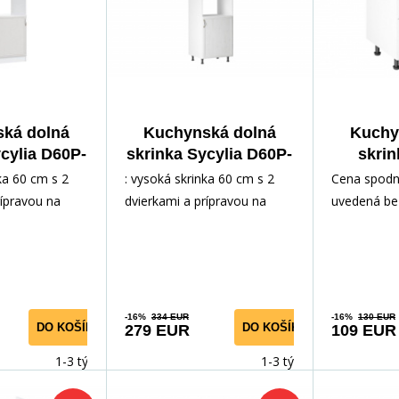
ká dolná
Kuchynská dolná
Kuchy
cylia D60P-
skrinka Sycylia D60P-
skrin
biela
P, biela
D60
ka 60 cm s 2
: vysoká skrinka 60 cm s 2
Cena spodný
rípravou na
dvierkami a prípravou na
uvedená be
suvným košom
pečenie a výsuvným košom v
dosky s hr
i : dodáva sa v
spodnej časti : dodáva sa v
alebo 38 m
ová rukoväť :
demonte : kovová rukoväť :
cm. Cena 1
hým zatváraním
dvierka s tichým zatváraním
CZK a 1 mb
CZK.Je mož
-16%
334 EUR
-16%
130 EUR
DO KOŠÍKA
DO KOŠÍKA
279 EUR
109 EUR
pracovnú do
príslušenst
1-3 týdny
1-3 týdny
dosku je m