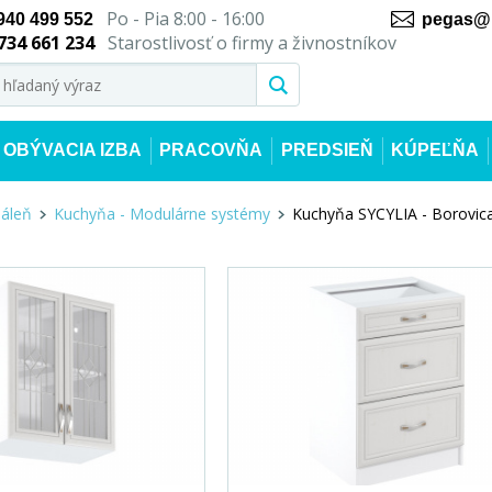
Po - Pia 8:00 - 16:00
940 499 552
pegas@n
734 661 234
Starostlivosť o firmy a živnostníkov
OBÝVACIA IZBA
PRACOVŇA
PREDSIEŇ
KÚPEĽŇA
dáleň
Kuchyňa - Modulárne systémy
Kuchyňa SYCYLIA - Borovic