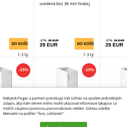
uvedená bez 38 mm hrubej
pracovnej dosky. Cena 1 mb
/ 549.- kč.Je možné zakúpiť
pracovnú dosku - pozri
príslušenstvo.Pracovnú
dosku je možné zakúpiť
-17%
35 EUR
-17%
35 EUR
DO KOŠÍKA
DO KOŠÍKA
29 EUR
29 EUR
samostatne pre každú
skrinku alebo po častiach
1-3 týdny
1-3 týdny
podľa veľkosti. : spodná
polica 25 cm : dodáva sa v
-15%
-15%
demonte : spodná lišta je
súčasťou dodávky : pracovná
doska nie je súčasťou
dodávky
Nábytok Pegas a partneri potrebujú Váš súhlas na využitie jednotlivých
údajov, aby Vám okrem iného mohli ukazovať informácie týkajúce sa
Vašich záujmov pomocou personalizácie reklám. Súhlas udelíte
kliknutím na políčko "Áno, súhlasím".