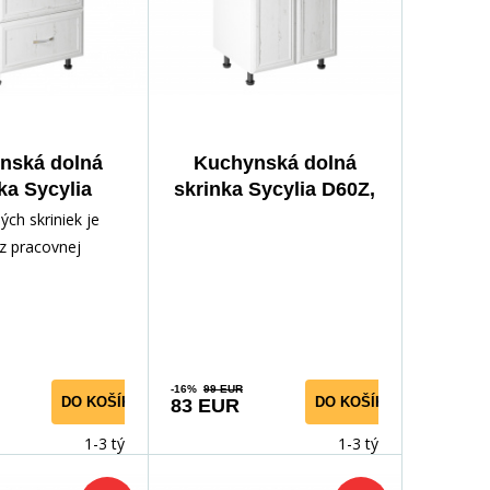
nská dolná
Kuchynská dolná
ka Sycylia
skrinka Sycylia D60Z,
S3, biela
biela
ch skriniek je
z pracovnej
úbkou 28 mm
m a hĺbkou 60
 mb 28mm/ 549,-
 38mm/ 690,-
né zakúpiť
-16%
99 EUR
DO KOŠÍKA
DO KOŠÍKA
83 EUR
sku - pozri
vo.Pracovnú
1-3 týdny
1-3 týdny
ožné zakúpiť