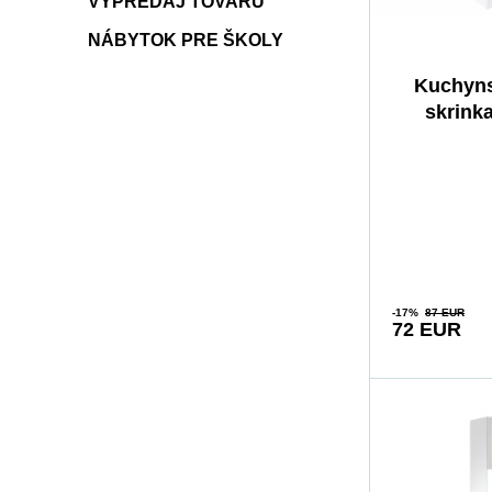
VÝPREDAJ TOVARU
NÁBYTOK PRE ŠKOLY
Kuchyns
skrinka
D40S1-
-17%
87 EUR
72 EUR