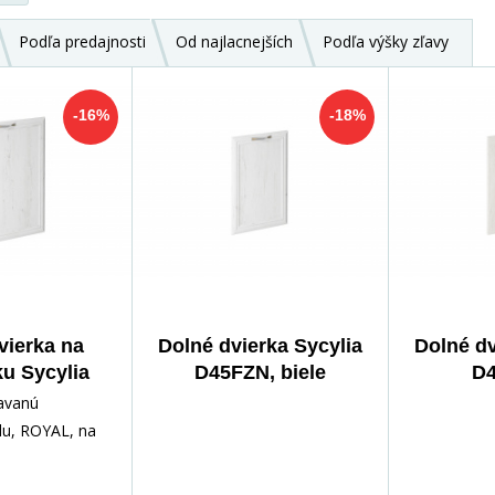
Podľa predajnosti
Od najlacnejších
Podľa výšky zľavy
-16%
-18%
vierka na
Dolné dvierka Sycylia
Dolné dv
u Sycylia
D45FZN, biele
D
, biele
avanú
du, ROYAL, na
teriál: korpus
 vysokokvalitnej