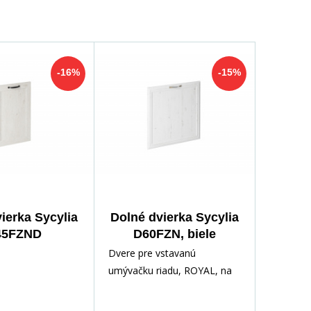
-16%
-15%
ierka Sycylia
Dolné dvierka Sycylia
45FZND
D60FZN, biele
Dvere pre vstavanú
umývačku riadu, ROYAL, na
objednávku Materiál: korpus
je vyrobený z vysokokvalitnej