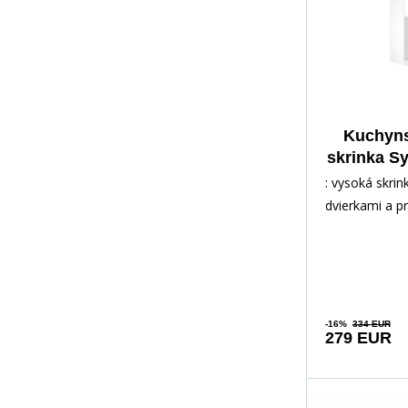
Kuchyns
skrinka Sy
L, 
: vysoká skrin
dvierkami a p
pečenie a vý
v spodnej čast
demonte : kov
dvierka s tic
-16%
334 EUR
279 EUR