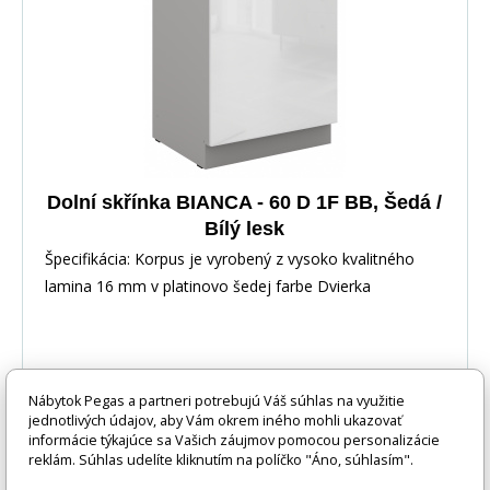
Dolní skřínka BIANCA - 60 D 1F BB, Šedá /
Bílý lesk
Špecifikácia: Korpus je vyrobený z vysoko kvalitného
lamina 16 mm v platinovo šedej farbe Dvierka
Nábytok Pegas a partneri potrebujú Váš súhlas na využitie
jednotlivých údajov, aby Vám okrem iného mohli ukazovať
67 EUR
informácie týkajúce sa Vašich záujmov pomocou personalizácie
DO KOŠÍKA
reklám. Súhlas udelíte kliknutím na políčko "Áno, súhlasím".
1-3 týdny