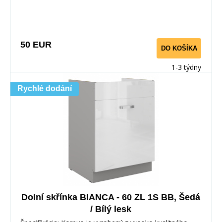
50 EUR
DO KOŠÍKA
1-3 týdny
Rychlé dodání
Dolní skřínka BIANCA - 60 ZL 1S BB, Šedá
/ Bílý lesk