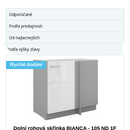
Odporúčané
Podľa predajnosti
Od najlacnejších
Podľa výšky zľavy
Rychlé dodání
Dolní rohová skřínka BIANCA - 105 ND 1F