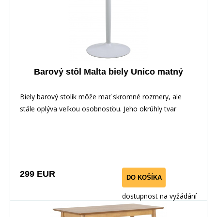
Barový stôl Malta biely Unico matný
Biely barový stolík môže mať skromné rozmery, ale
stále oplýva veľkou osobnosťou. Jeho okrúhly tvar
299 EUR
DO KOŠÍKA
dostupnost na vyžádání