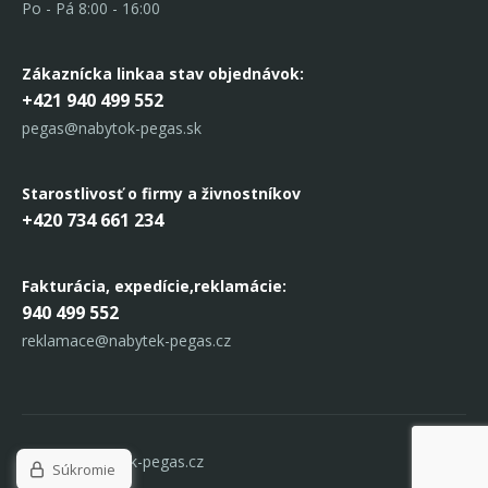
Po - Pá 8:00 - 16:00
Zákaznícka linka
a stav objednávok:
+421 940 499 552
pegas@nabytok-pegas.sk
Starostlivosť o firmy a živnostníkov
+420 734 661 234
Fakturácia, expedície,
reklamácie:
940 499 552
reklamace@nabytek-pegas.cz
© 2017 Nabytek-pegas.cz
Súkromie