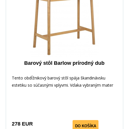
Barový stôl Barlow prírodný dub
Tento obdĺžnikový barový stôl spája škandinávsku
estetiku so súčasnými vplyvmi. Vďaka vybraným mater
278 EUR
DO KOŠÍKA