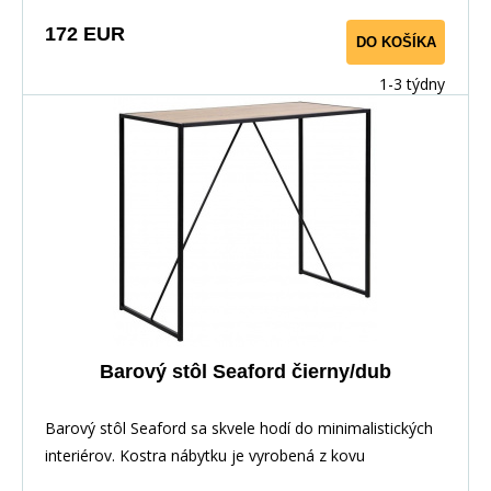
172 EUR
DO KOŠÍKA
1-3 týdny
Barový stôl Seaford čierny/dub
Barový stôl Seaford sa skvele hodí do minimalistických
interiérov. Kostra nábytku je vyrobená z kovu