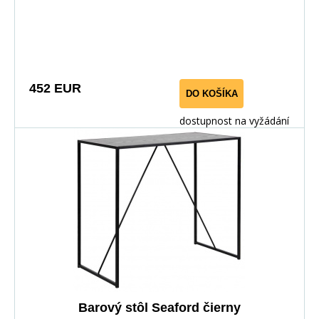
452 EUR
DO KOŠÍKA
dostupnost na vyžádání
Barový stôl Seaford čierny