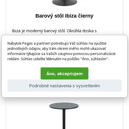
Barový stôl Ibiza čierny
Ibiza je moderný barový stôl. Okrúhla doska s
priemerom 60 cm pojme malé občerstvenie. Doska
Nábytok Pegas a partneri potrebujú Váš súhlas na využitie
bola vy
jednotlivých údajov, aby Vám okrem iného mohli ukazovať
informácie týkajúce sa Vašich záujmov pomocou personalizácie
reklám. Súhlas udelíte kliknutím na políčko "Áno, súhlasím".
Áno, akceptujem
145 EUR
DO KOŠÍKA
Podrobné nastavenia s vysvetlením
dostupnost na vyžádání