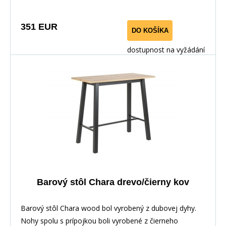
351 EUR
DO KOŠÍKA
dostupnost na vyžádání
Barový stôl Chara drevo/čierny kov
Barový stôl Chara wood bol vyrobený z dubovej dyhy.
Nohy spolu s prípojkou boli vyrobené z čierneho