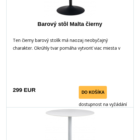
Barový stôl Malta čierny
Ten čierny barový stolík má naozaj neobyčajný
charakter. Okrúhly tvar pomáha vytvoriť viac miesta v
299 EUR
DO KOŠÍKA
dostupnost na vyžádání