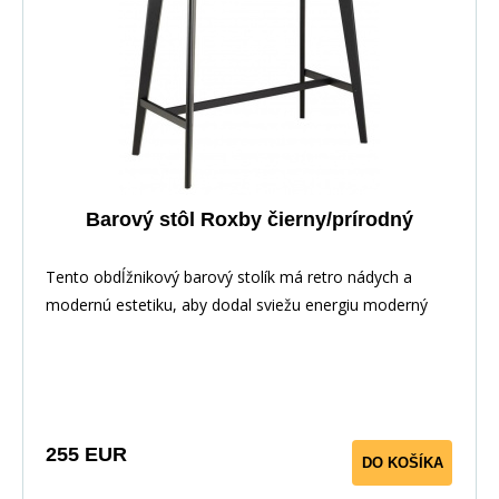
Barový stôl Roxby čierny/prírodný
Tento obdĺžnikový barový stolík má retro nádych a
modernú estetiku, aby dodal sviežu energiu moderný
255 EUR
DO KOŠÍKA