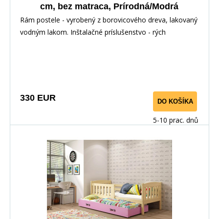
cm, bez matraca, Prírodná/Modrá
Rám postele - vyrobený z borovicového dreva, lakovaný
vodným lakom. Inštalačné príslušenstvo - rých
330 EUR
DO KOŠÍKA
5-10 prac. dnů