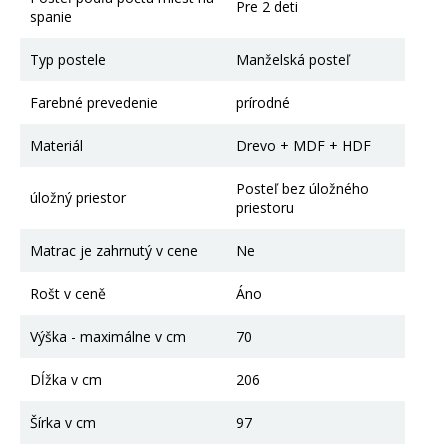
Pre 2 deti
spanie
Typ postele
Manželská posteľ
Farebné prevedenie
prírodné
Materiál
Drevo + MDF + HDF
Posteľ bez úložného
úložný priestor
priestoru
Matrac je zahrnutý v cene
Ne
Rošt v ceně
Áno
Výška - maximálne v cm
70
Dĺžka v cm
206
Šírka v cm
97