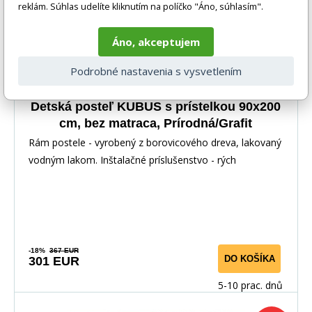
reklám. Súhlas udelíte kliknutím na políčko "Áno, súhlasím".
Áno, akceptujem
Podrobné nastavenia s vysvetlením
Detská posteľ KUBUS s prístelkou 90x200
cm, bez matraca, Prírodná/Grafit
Rám postele - vyrobený z borovicového dreva, lakovaný
vodným lakom. Inštalačné príslušenstvo - rých
-18%
367 EUR
DO KOŠÍKA
301 EUR
5-10 prac. dnů