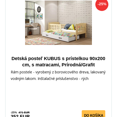
-25%
Detská posteľ KUBUS s prístelkou 90x200
cm, s matracami, Prírodná/Grafit
Rám postele - vyrobený z borovicového dreva, lakovaný
vodným lakom. Inštalačné príslušenstvo - rých
-25%
471 EUR
DO KOŠÍKA
352 EUR