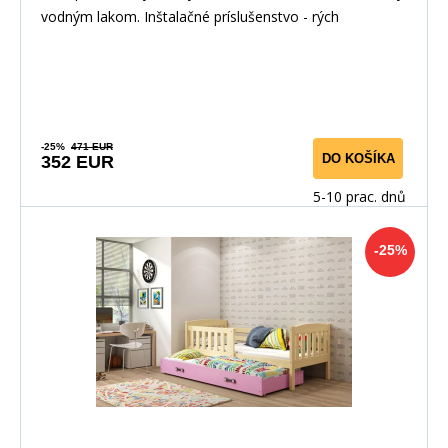
vodným lakom. Inštalačné príslušenstvo - rých
-25%
471 EUR
DO KOŠÍKA
352 EUR
5-10 prac. dnů
-25%