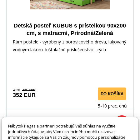
Detská posteľ KUBUS s prístelkou 90x200
cm, s matracmi, Prírodná/Zelená
Rám postele - vyrobený z borovicového dreva, lakovaný
vodným lakom. Inštalačné príslušenstvo - rých
-25%
471 EUR
DO KOŠÍKA
352 EUR
5-10 prac. dnů
-18%
Nábytok Pegas a partneri potrebujú Váš súhlas na využitie
jednotlivých údajov, aby Vám okrem iného mohli ukazovať
informácie týkajúce sa Vašich záujmov pomocou personalizácie