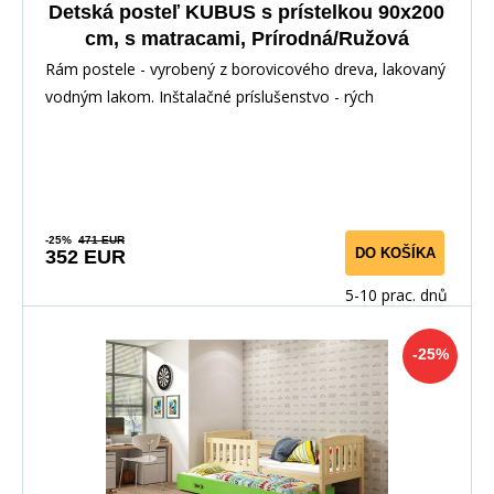
Detská posteľ KUBUS s prístelkou 90x200
cm, s matracami, Prírodná/Ružová
Rám postele - vyrobený z borovicového dreva, lakovaný
vodným lakom. Inštalačné príslušenstvo - rých
-25%
471 EUR
DO KOŠÍKA
352 EUR
5-10 prac. dnů
-25%