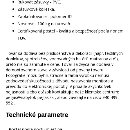
Rukoväť zásuvky - PVC.
Zásuvkové kolieska.
Zaokrúhľovanie - polomer R2.
Nosnosť - 100 kg na úroveň.
Certifikovaná posteľ - kvalita a bezpečnosť podľa noriem
TUV.
Tovar sa dodáva bez príslušenstva a dekorácií (napr. textilných
doplnkov, spotrebičov, vodovodných batérií, matracov atď.),
preto nie sú zahrnuté v cene. Tovar sa zvyčajne dodáva v
demontovanom stave v závislosti od povahy tovaru.
Fotografie môžu byť ilustračné a farba výrobku nemusí
zodpovedať skutočnosti z dôvodu nastavenia monitora a
prevodu do elektronickej podoby. V prípade akýchkoľvek
nejasností alebo otázok kontaktujte naše klientske centrum:
pegas@nabytok-pegas.sk , alebo zavolajte na číslo 940 499
552 .
Technické parametre
Posteľ podľa počtu miest na