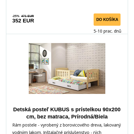
-25%
471 EUR
DO KOŠÍKA
352 EUR
5-10 prac. dnů
Detská posteľ KUBUS s prístelkou 90x200
cm, bez matraca, Prírodná/Biela
Rám postele - vyrobený z borovicového dreva, lakovaný
vodným lakom. Inštalačné príslušenstvo - rých