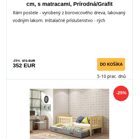
cm, s matracami, Prírodná/Grafit
Rám postele - vyrobený z borovicového dreva, lakovaný
vodným lakom. Inštalačné príslušenstvo - rých
-25%
471 EUR
DO KOŠÍKA
352 EUR
5-10 prac. dnů
-25%