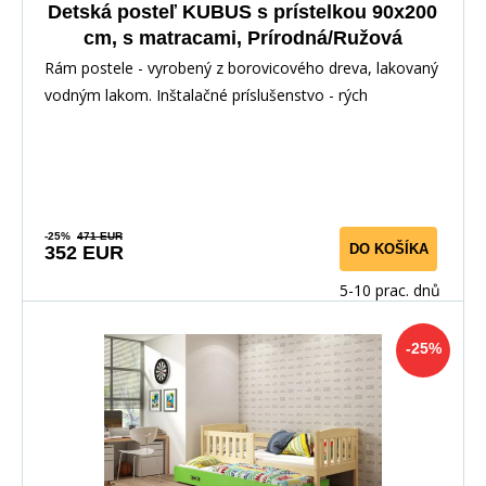
Detská posteľ KUBUS s prístelkou 90x200
cm, s matracami, Prírodná/Ružová
Rám postele - vyrobený z borovicového dreva, lakovaný
vodným lakom. Inštalačné príslušenstvo - rých
-25%
471 EUR
DO KOŠÍKA
352 EUR
5-10 prac. dnů
-25%