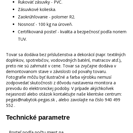
Rukoväť zásuvky - PVC.
Zásuvkové kolieska.
Zaokrúhľovanie - polomer R2.
Nosnosť - 100 kg na úroveň.
Certifikovaná posteľ - kvalita a bezpečnosť podľa noriem
TUV.
Tovar sa dodáva bez príslušenstva a dekorácií (napr. textilných
doplnkov, spotrebičov, vodovodných batérií, matracov atď.),
preto nie sú zahrnuté v cene. Tovar sa zvyčajne dodáva v
demontovanom stave v závislosti od povahy tovaru.
Fotografie môžu byť ilustračné a farba výrobku nemusí
zodpovedať skutočnosti z dôvodu nastavenia monitora a
prevodu do elektronickej podoby. V prípade akýchkoľvek
nejasností alebo otázok kontaktujte naše klientske centrum:
pegas@nabytok-pegas.sk , alebo zavolajte na číslo 940 499
552 .
Technické parametre
Posteľ podľa počtu miest na