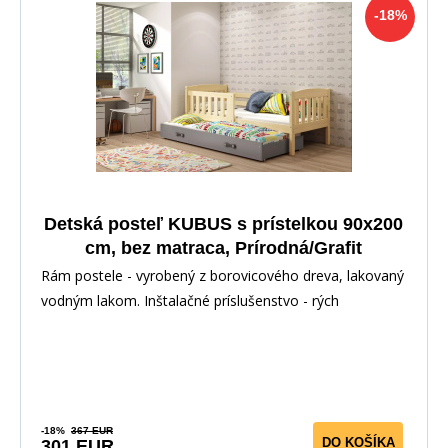
-18%
Detská posteľ KUBUS s prístelkou 90x200
cm, bez matraca, Prírodná/Grafit
Rám postele - vyrobený z borovicového dreva, lakovaný
vodným lakom. Inštalačné príslušenstvo - rých
-18%
367 EUR
DO KOŠÍKA
301 EUR