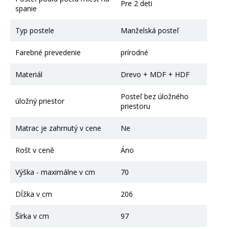
Pre 2 deti
spanie
Typ postele
Manželská posteľ
Farebné prevedenie
prírodné
Materiál
Drevo + MDF + HDF
Posteľ bez úložného
úložný priestor
priestoru
Matrac je zahrnutý v cene
Ne
Rošt v ceně
Áno
Výška - maximálne v cm
70
Dĺžka v cm
206
Šírka v cm
97