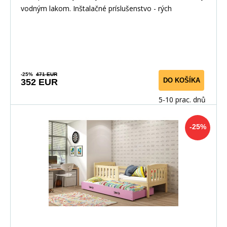
vodným lakom. Inštalačné príslušenstvo - rých
-25%
471 EUR
DO KOŠÍKA
352 EUR
5-10 prac. dnů
-25%