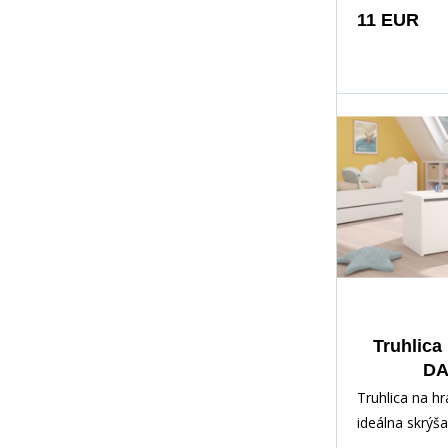
11 EUR
Truhlica
DA
White+B
Truhlica na h
ideálna skrýš
rôznych pokl