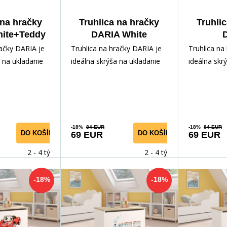
 na hračky
Truhlica na hračky
Truhli
ite+Teddy
DARIA White
nd Cloud
Whit
račky DARIA je
Truhlica na hračky DARIA je
Truhlica na
a na ukladanie
ideálna skrýša na ukladanie
ideálna skr
adov vášho
rôznych pokladov vášho
rôznych po
a ľahko
dieťaťa. Vďaka ľahko
dieťaťa. Vď
-18%
84 EUR
-18%
84 EUR
DO KOŠÍKA
DO KOŠÍKA
69 EUR
69 EUR
2 - 4 týdny
2 - 4 týdny
-18%
-18%