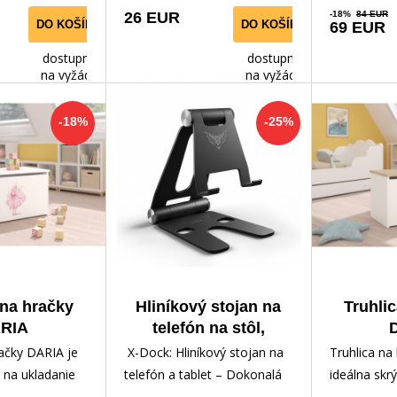
26 EUR
-18%
84 EUR
DO KOŠÍKA
DO KOŠÍKA
69 EUR
dostupnost
dostupnost
na vyžádání
na vyžádání
-18%
-25%
 na hračky
Hliníkový stojan na
Truhli
RIA
telefón na stôl,
allerina
podstavec pod tablet
Whit
račky DARIA je
X-Dock: Hliníkový stojan na
Truhlica na
X-Dock
a na ukladanie
telefón a tablet – Dokonalá
ideálna skr
adov vášho
kombinácia sily, elegancie a
rôznych po