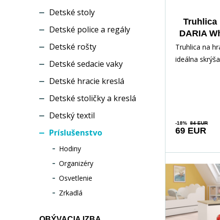
Detské stoly
Truhlica
Detské police a regály
DARIA Wh
BEAR A
Detské rošty
Truhlica na h
ideálna skrýš
Detské sedacie vaky
rôznych pokl
Detské hracie kreslá
dieťaťa. Vďak
Detské stoličky a kreslá
Detský textil
-18%
84 EUR
69 EUR
Príslušenstvo
Hodiny
Organizéry
Osvetlenie
Zrkadlá
OBÝVACIA IZBA