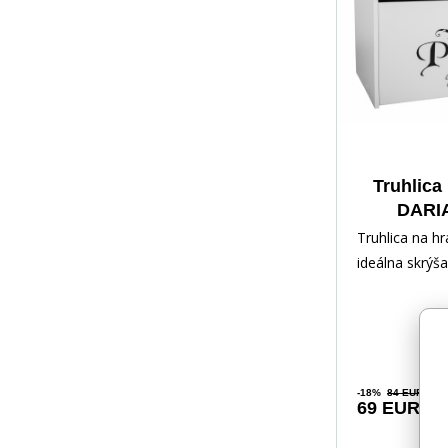
Truhlica
DARIA
Truhlica na h
ideálna skrýš
rôznych pokl
dieťaťa. Vďak
-18%
84 EUR
69 EUR