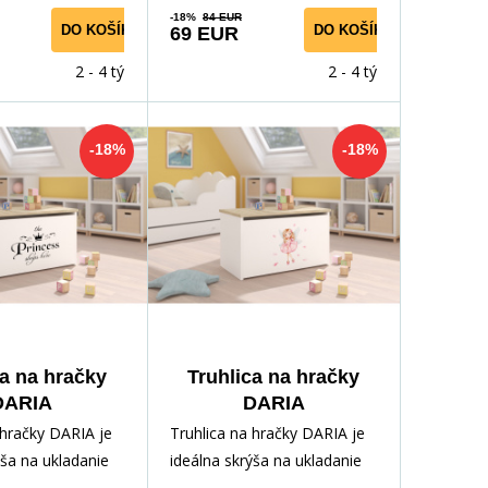
-18%
84 EUR
DO KOŠÍKA
DO KOŠÍKA
69 EUR
2 - 4 týdny
2 - 4 týdny
-18%
-18%
ca na hračky
Truhlica na hračky
DARIA
DARIA
e+Sonoma
White+Sonoma
 hračky DARIA je
Truhlica na hračky DARIA je
ýša na ukladanie
ideálna skrýša na ukladanie
kladov vášho
rôznych pokladov vášho