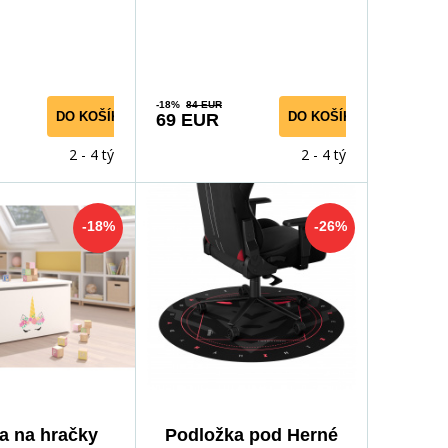
aka ľahko
dieťaťa. Vďaka ľahko
-18%
84 EUR
DO KOŠÍKA
DO KOŠÍKA
69 EUR
2 - 4 týdny
2 - 4 týdny
-18%
-26%
ca na hračky
Podložka pod Herné