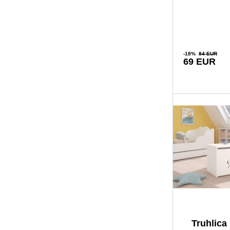
dieťaťa. Vďak
-18%
84 EUR
69 EUR
Truhlica