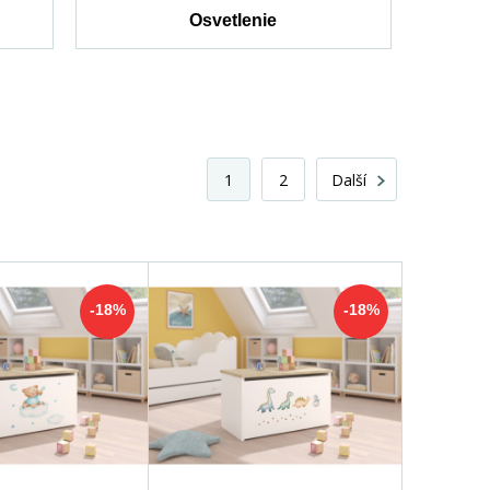
Osvetlenie
1
2
Další
-18%
-18%