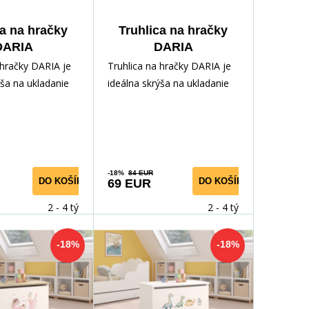
ca na hračky
Truhlica na hračky
DARIA
DARIA
e+Sonoma
White+Sonoma
 hračky DARIA je
Truhlica na hračky DARIA je
ýša na ukladanie
ideálna skrýša na ukladanie
kladov vášho
rôznych pokladov vášho
aka ľahko
dieťaťa. Vďaka ľahko
-18%
84 EUR
DO KOŠÍKA
DO KOŠÍKA
69 EUR
2 - 4 týdny
2 - 4 týdny
-18%
-18%