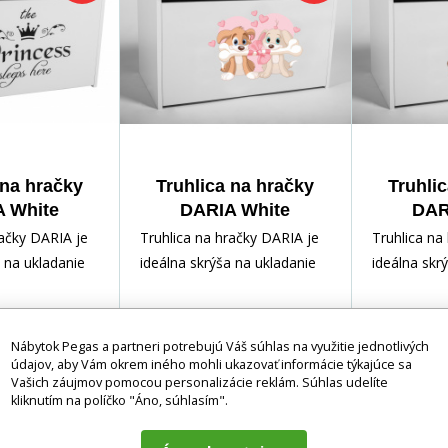
 na hračky
Truhlica na hračky
Truhli
 White
DARIA White
DAR
račky DARIA je
Truhlica na hračky DARIA je
Truhlica na
a na ukladanie
ideálna skrýša na ukladanie
ideálna skr
adov vášho
rôznych pokladov vášho
rôznych po
a ľahko
dieťaťa. Vďaka ľahko
dieťaťa. Vď
Nábytok Pegas a partneri potrebujú Váš súhlas na využitie jednotlivých
údajov, aby Vám okrem iného mohli ukazovať informácie týkajúce sa
Vašich záujmov pomocou personalizácie reklám. Súhlas udelíte
-18%
84 EUR
-18%
84 EUR
kliknutím na políčko "Áno, súhlasím".
DO KOŠÍKA
DO KOŠÍKA
69 EUR
69 EUR
2 - 4 týdny
2 - 4 týdny