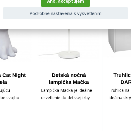
Áno, akceptujem
Podrobné nastavenia s vysvetlením
 Cat Night
Detská nočná
Truhli
ela
lampička Mačka
DAR
ružová
ujúcu
Lampička Mačka je ideálne
Truhlica na
zbe svojho
osvetlenie do detskej izby.
ideálna skr
tejto svetelnej
Lampička napájaná káblom
rôznych po
are mačky! Pr
so zaujímavým tienidl
dieťaťa. Vď