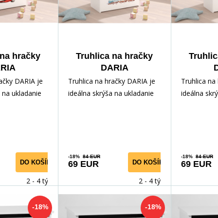
 na hračky
Truhlica na hračky
Truhli
RIA
DARIA
+Sonoma
White+Sonoma
Whit
račky DARIA je
Truhlica na hračky DARIA je
Truhlica na
a na ukladanie
ideálna skrýša na ukladanie
ideálna skr
adov vášho
rôznych pokladov vášho
rôznych po
a ľahko
dieťaťa. Vďaka ľahko
dieťaťa. Vď
-18%
84 EUR
-18%
84 EUR
DO KOŠÍKA
DO KOŠÍKA
69 EUR
69 EUR
2 - 4 týdny
2 - 4 týdny
-18%
-18%