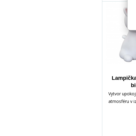
Lampička
bi
Vytvor upokoj
atmosféru v i
dieťaťa vďaka 
dekorácii v tv