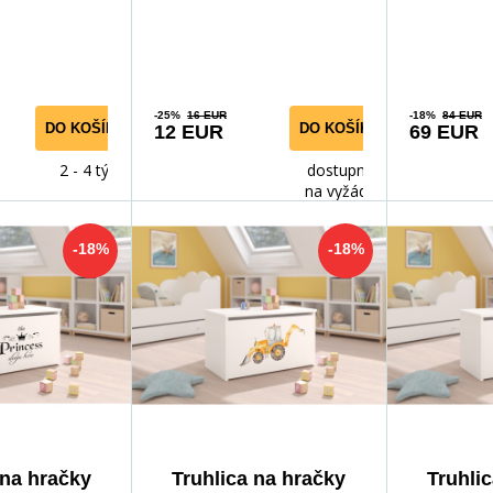
a ľahko
funkčnosti Uži
dieťaťa. Vď
-25%
16 EUR
-18%
84 EUR
DO KOŠÍKA
DO KOŠÍKA
12 EUR
69 EUR
2 - 4 týdny
dostupnost
na vyžádání
-18%
-18%
 na hračky
Truhlica na hračky
Truhli