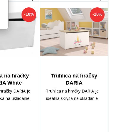
-18%
-18%
ca na hračky
Truhlica na hračky
IA White
DARIA
White+Sonoma
 hračky DARIA je
Truhlica na hračky DARIA je
ýša na ukladanie
ideálna skrýša na ukladanie
kladov vášho
rôznych pokladov vášho
aka ľahko
dieťaťa. Vďaka ľahko