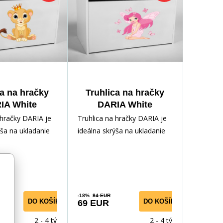
ca na hračky
Truhlica na hračky
IA White
DARIA White
 hračky DARIA je
Truhlica na hračky DARIA je
ýša na ukladanie
ideálna skrýša na ukladanie
kladov vášho
rôznych pokladov vášho
aka ľahko
dieťaťa. Vďaka ľahko
-18%
84 EUR
DO KOŠÍKA
DO KOŠÍKA
69 EUR
2 - 4 týdny
2 - 4 týdny