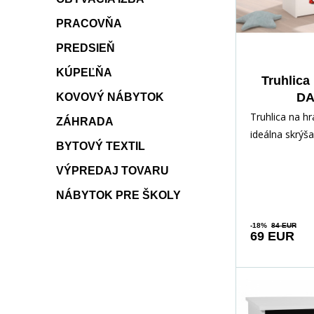
PRACOVŇA
PREDSIEŇ
KÚPEĽŇA
Truhlica
DA
KOVOVÝ NÁBYTOK
White
Truhlica na h
ZÁHRADA
ideálna skrýš
BYTOVÝ TEXTIL
rôznych pokl
dieťaťa. Vďak
VÝPREDAJ TOVARU
NÁBYTOK PRE ŠKOLY
-18%
84 EUR
69 EUR