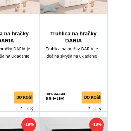
ca na hračky
Truhlica na hračky
DARIA
DARIA
e+Sonoma
White+Dinosaurs
 hračky DARIA je
Truhlica na hračky DARIA je
ýša na ukladanie
ideálna skrýša na ukladanie
kladov vášho
rôznych pokladov vášho
aka ľahko
dieťaťa. Vďaka ľahko
-18%
84 EUR
DO KOŠÍKA
DO KOŠÍKA
69 EUR
2 - 4 týdny
2 - 4 týdny
-18%
-18%