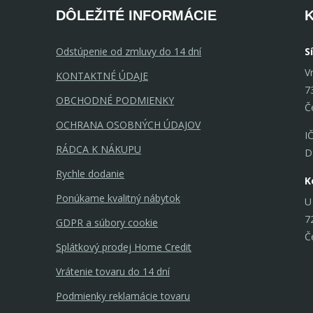
DÔLEŽITÉ INFORMÁCIE
Odstúpenie od zmluvy do 14 dní
S
V
KONTAKTNÉ ÚDAJE
7
OBCHODNÉ PODMIENKY
Č
OCHRANA OSOBNÝCH ÚDAJOV
I
RÁDCA K NÁKUPU
D
Rychle dodanie
K
Ponúkame kvalitný nábytok
U
7
GDPR a súbory cookie
Č
Splátkový prodej Home Credit
Vrátenie tovaru do 14 dní
Podmienky reklamácie tovaru