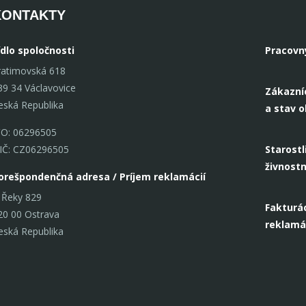
KONTAKTY
ídlo spoločnosti
Pracovn
ratimovská 618
39 34 Václavovice
Zákazní
eská Republika
a stav 
ČO: 06296505
IČ: CZ06296505
Starostl
živnost
orešpondenčná adresa / Príjem reklamácií
 Řeky 829
Fakturác
20 00 Ostrava
reklamá
eská Republika