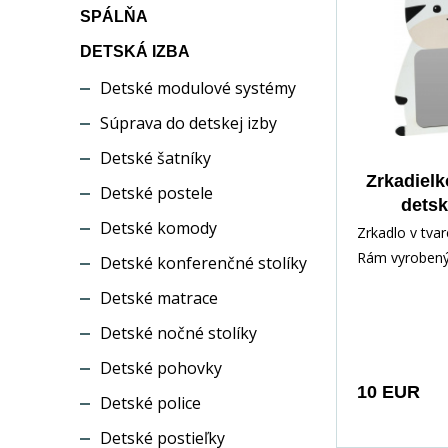
SPÁLŇA
DETSKÁ IZBA
Detské modulové systémy
Súprava do detskej izby
Detské šatníky
Zrkadielk
Detské postele
detsk
Detské komody
Zrkadlo v tvar
Rám vyrobený
Detské konferenčné stolíky
MDF dosky. M
Detské matrace
na zavesenie.
Detské nočné stolíky
Detské pohovky
10 EUR
Detské police
Detské postieľky