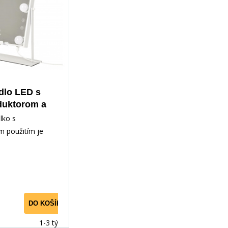
dlo LED s
duktorom a
bíjačkou
lko s
m použitím je
sťou pre každú
 má rada
né
DO KOŠÍKA
1-3 týdny