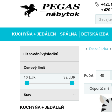
+421 
+420 
KUCHYŇA + JEDÁLEŇ
SPÁLŇA
DETSKÁ IZBA
Detská izba
Filtrování výsledků
Cenový limit
Počet
10
EUR
82
EUR
Odporúčané
Stav
KUCHYŇA + JEDÁLEŇ