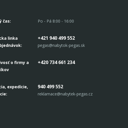
ý čas:
Po - Pá 8:00 - 16:00
+421 940 499 552
cka linka
objednávok:
pegas@nabytok-pegas.sk
+420 734 661 234
ivosť o firmy a
níkov
940 499 552
ia, expedície,
cie:
reklamace@nabytek-pegas.cz