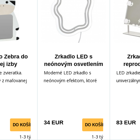
o Zebra do
Zrkadlo LED s
Zrka
ej izby
neónovým osvetlením
repro
na
e zvieratka.
Moderné LED zrkadlo s
LED zrkadie
 z maľovanej
neónovým efektom, ktoré
univerzálny
á dva háčiky
spája štýlový dizajn s
nevyhnutno
 Ideálne d
funkčnosťou. Ideálne do
ženu, ktorá
kúpeľne
multifunkč
34 EUR
83 EUR
DO KOŠÍKA
DO KOŠÍKA
1-3 týdny
1-3 týdny