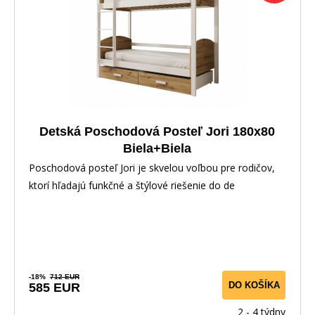
Detská Poschodová Posteľ Jori 180x80
Biela+Biela
Poschodová posteľ Jori je skvelou voľbou pre rodičov,
ktorí hľadajú funkčné a štýlové riešenie do de
-18%
712 EUR
DO KOŠÍKA
585 EUR
2 - 4 týdny