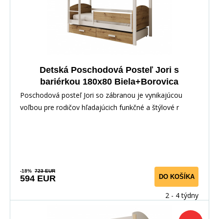
Detská Poschodová Posteľ Jori s
bariérkou 180x80 Biela+Borovica
Poschodová posteľ Jori so zábranou je vynikajúcou
voľbou pre rodičov hľadajúcich funkčné a štýlové r
-18%
723 EUR
DO KOŠÍKA
594 EUR
2 - 4 týdny