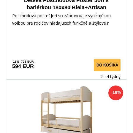
Detská Poschodová Posteľ Jori s
bariérkou 180x80 Biela+Artisan
Poschodová posteľ Jori so zábranou je vynikajúcou
voľbou pre rodičov hľadajúcich funkčné a štýlové r
-18%
723 EUR
DO KOŠÍKA
594 EUR
2 - 4 týdny
-18%