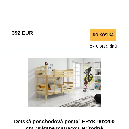
392 EUR
DO KOŠÍKA
5-10 prac. dnů
Detská poschodová posteľ ERYK 90x200
cm, vrátane matracov, Prírodná