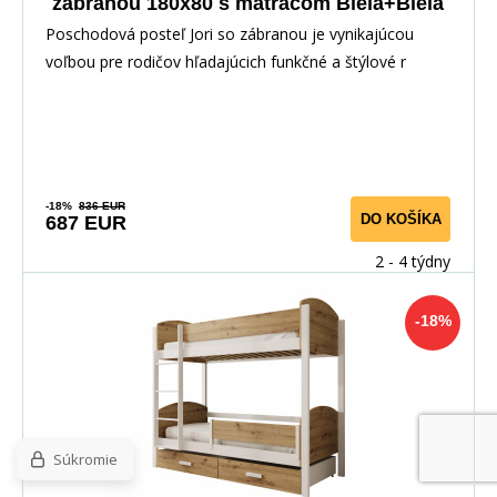
zábranou 180x80 s matracom Biela+Biela
Poschodová posteľ Jori so zábranou je vynikajúcou
voľbou pre rodičov hľadajúcich funkčné a štýlové r
-18%
836 EUR
DO KOŠÍKA
687 EUR
2 - 4 týdny
-18%
Súkromie