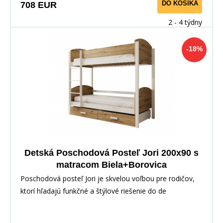
DO KOŠÍKA
708 EUR
2 - 4 týdny
-18%
Detská Poschodová Posteľ Jori 200x90 s
matracom Biela+Borovica
Poschodová posteľ Jori je skvelou voľbou pre rodičov,
ktorí hľadajú funkčné a štýlové riešenie do de