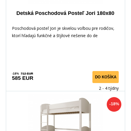
Detská Poschodová Posteľ Jori 180x80
Poschodová posteľ Jori je skvelou voľbou pre rodičov,
ktorí hľadajú funkčné a štýlové riešenie do de
-18%
712 EUR
DO KOŠÍKA
585 EUR
2 - 4 týdny
-18%