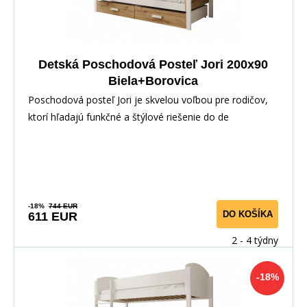
Detská Poschodová Posteľ Jori 200x90
Biela+Borovica
Poschodová posteľ Jori je skvelou voľbou pre rodičov,
ktorí hľadajú funkčné a štýlové riešenie do de
-18%
744 EUR
DO KOŠÍKA
611 EUR
2 - 4 týdny
-18%