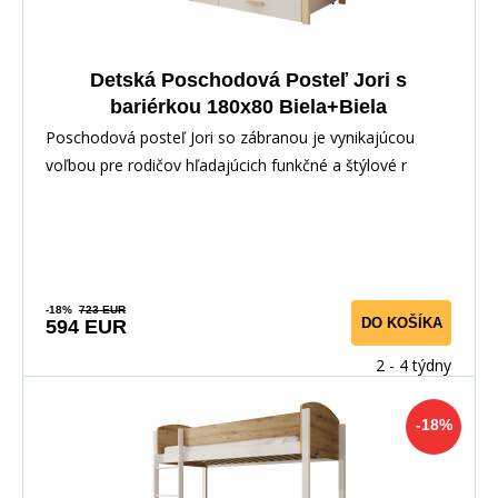
Detská Poschodová Posteľ Jori s
bariérkou 180x80 Biela+Biela
Poschodová posteľ Jori so zábranou je vynikajúcou
voľbou pre rodičov hľadajúcich funkčné a štýlové r
-18%
723 EUR
DO KOŠÍKA
594 EUR
2 - 4 týdny
-18%