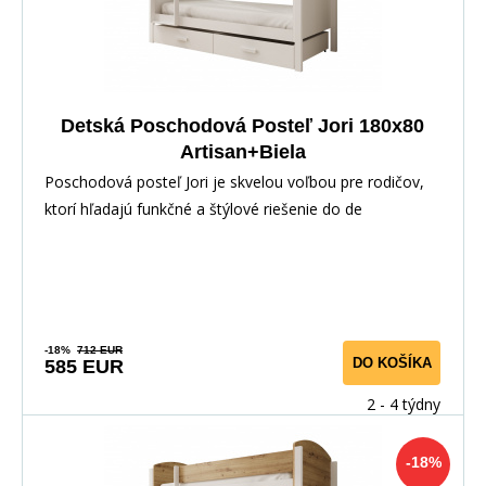
Detská Poschodová Posteľ Jori 180x80
Artisan+Biela
Poschodová posteľ Jori je skvelou voľbou pre rodičov,
ktorí hľadajú funkčné a štýlové riešenie do de
-18%
712 EUR
DO KOŠÍKA
585 EUR
2 - 4 týdny
-18%