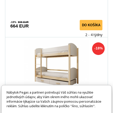
-18%
808 EUR
DO KOŠÍKA
664 EUR
2 - 4 týdny
-18%
Nábytok Pegas a partneri potrebujú Váš súhlas na využitie
jednotlivých údajov, aby Vám okrem iného mohli ukazovať
Detská Poschodová Posteľ Jori 180x80 s
informácie týkajúce sa Vašich záujmov pomocou personalizácie
reklám. Súhlas udelíte kliknutím na políčko "Áno, súhlasím".
matracom Biela+Biela