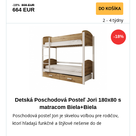
-18%
808 EUR
DO KOŠÍKA
664 EUR
2 - 4 týdny
-18%
Detská Poschodová Posteľ Jori 180x80 s
matracom Biela+Biela
Poschodová posteľ Jori je skvelou voľbou pre rodičov,
ktorí hľadajú funkčné a štýlové riešenie do de