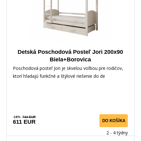
Detská Poschodová Posteľ Jori 200x90
Biela+Borovica
Poschodová posteľ Jori je skvelou voľbou pre rodičov,
ktorí hľadajú funkčné a štýlové riešenie do de
-18%
744 EUR
DO KOŠÍKA
611 EUR
2 - 4 týdny