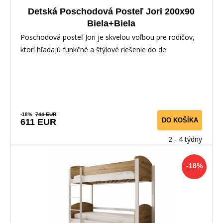
Detská Poschodová Posteľ Jori 200x90
Biela+Biela
Poschodová posteľ Jori je skvelou voľbou pre rodičov,
ktorí hľadajú funkčné a štýlové riešenie do de
-18%
744 EUR
DO KOŠÍKA
611 EUR
2 - 4 týdny
-18%