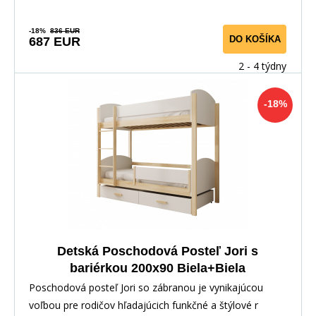
-18%
836 EUR
DO KOŠÍKA
687 EUR
2 - 4 týdny
-18%
Detská Poschodová Posteľ Jori s
bariérkou 200x90 Biela+Biela
Poschodová posteľ Jori so zábranou je vynikajúcou
voľbou pre rodičov hľadajúcich funkčné a štýlové r