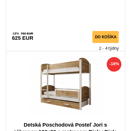
-18%
760 EUR
DO KOŠÍKA
625 EUR
2 - 4 týdny
-18%
Detská Poschodová Posteľ Jori s