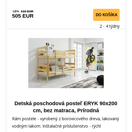
-18%
615 EUR
DO KOŠÍKA
505 EUR
2 - 4 týdny
Detská poschodová posteľ ERYK 90x200
cm, bez matraca, Prírodná
Rám postele - vyrobený z borovicového dreva, lakovaný
vodným lakom. Inštalačné príslušenstvo - rýchl