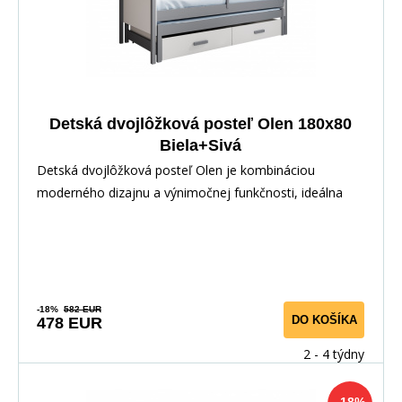
Detská dvojlôžková posteľ Olen 180x80
Biela+Sivá
Detská dvojlôžková posteľ Olen je kombináciou
moderného dizajnu a výnimočnej funkčnosti, ideálna
pre
-18%
582 EUR
DO KOŠÍKA
478 EUR
2 - 4 týdny