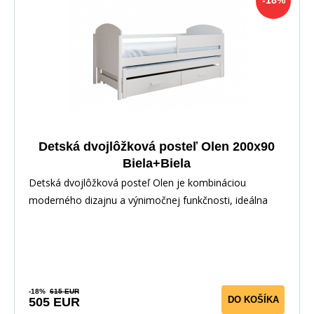
-18%
Detská dvojlôžková posteľ Olen 200x90
Biela+Biela
Detská dvojlôžková posteľ Olen je kombináciou
moderného dizajnu a výnimočnej funkčnosti, ideálna
pre
-18%
615 EUR
DO KOŠÍKA
505 EUR