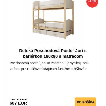
-18%
Detská Poschodová Posteľ Jori s
bariérkou 180x80 s matracom
Biela+Artisan
Poschodová posteľ Jori so zábranou je vynikajúcou
voľbou pre rodičov hľadajúcich funkčné a štýlové r
-18%
836 EUR
DO KOŠÍKA
687 EUR