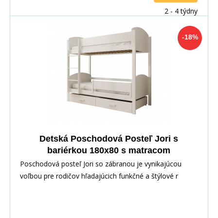
2 - 4 týdny
-18%
Detská Poschodová Posteľ Jori s
bariérkou 180x80 s matracom
Biela+Artisan
Poschodová posteľ Jori so zábranou je vynikajúcou
voľbou pre rodičov hľadajúcich funkčné a štýlové r