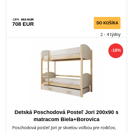
-18%
862 EUR
DO KOŠÍKA
708 EUR
2 - 4 týdny
-18%
Detská Poschodová Posteľ Jori 200x90 s
matracom Biela+Borovica
Poschodová posteľ Jori je skvelou voľbou pre rodičov,