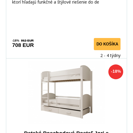
ktorí hľadajú funkčné a štýlové riešenie do de
-18%
862 EUR
DO KOŠÍKA
708 EUR
2 - 4 týdny
-18%