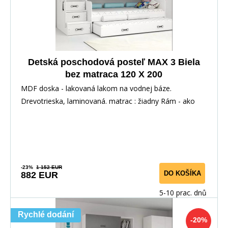
Detská poschodová posteľ MAX 3 Biela
bez matraca 120 X 200
MDF doska - lakovaná lakom na vodnej báze.
Drevotrieska, laminovaná. matrac : žiadny Rám - ako
jedin
-23%
1 152 EUR
DO KOŠÍKA
882 EUR
5-10 prac. dnů
Rychlé dodání
-20%