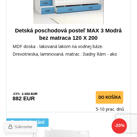
Detská poschodová posteľ MAX 3 Modrá
bez matraca 120 X 200
MDF doska - lakovaná lakom na vodnej báze.
Drevotrieska, laminovaná. matrac : žiadny Rám - ako
jedin
-23%
1 152 EUR
DO KOŠÍKA
882 EUR
5-10 prac. dnů
Rychlé dodání
-20%
Súkromie