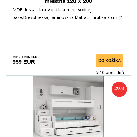
miestna 120 X 200
MDF doska - lakovaná lakom na vodnej
báze.Drevotrieska, laminovaná.Matrac - hrúbka 9 cm (2
ks.) hrúb
-20%
1 205 EUR
DO KOŠÍKA
959 EUR
5-10 prac. dnů
-23%