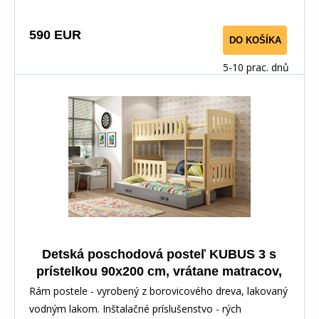
590 EUR
DO KOŠÍKA
5-10 prac. dnů
Detská poschodová posteľ KUBUS 3 s
prístelkou 90x200 cm, vrátane matracov,
Prírodná/Grafitová
Rám postele - vyrobený z borovicového dreva, lakovaný
vodným lakom. Inštalačné príslušenstvo - rých