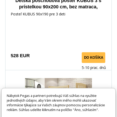
Detská poschodová posteľ KUBUS 3 s
prístelkou 90x200 cm, bez matraca,
Prírodná/Biela
Posteľ KUBUS 90x190 pre 3 deti
528 EUR
DO KOŠÍKA
5-10 prac. dnů
Nábytok Pegas a partneri potrebujú Váš súhlas na využitie
jednotlivých údajov, aby Vám okrem iného mohli ukazovať
informácie týkajúce sa Vašich záujmov pomocou personalizácie
reklám. Súhlas udelíte kliknutím na políčko "Áno, súhlasím".