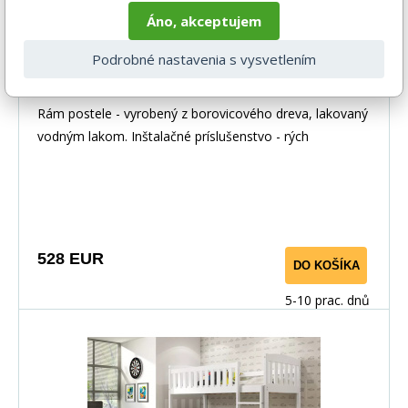
Áno, akceptujem
Podrobné nastavenia s vysvetlením
Detská poschodová posteľ KUBUS 3 s
prístelkou 90x200 cm, bez matraca,
Prírodná/Grafitová
Rám postele - vyrobený z borovicového dreva, lakovaný
vodným lakom. Inštalačné príslušenstvo - rých
528 EUR
DO KOŠÍKA
5-10 prac. dnů