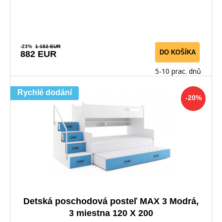
-23%
1 152 EUR
DO KOŠÍKA
882 EUR
5-10 prac. dnů
Rychlé dodání
-20%
Detská poschodová posteľ MAX 3 Modrá,
3 miestna 120 X 200