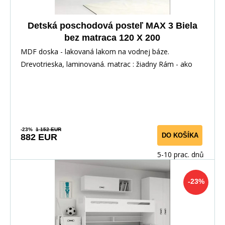
Detská poschodová posteľ MAX 3 Biela
bez matraca 120 X 200
MDF doska - lakovaná lakom na vodnej báze.
Drevotrieska, laminovaná. matrac : žiadny Rám - ako
jedin
-23%
1 152 EUR
DO KOŠÍKA
882 EUR
5-10 prac. dnů
-23%