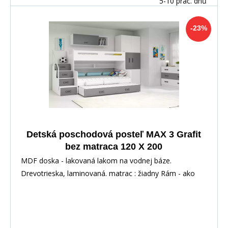
5-10 prac. dnů
-23%
Detská poschodová posteľ MAX 3 Grafit
bez matraca 120 X 200
MDF doska - lakovaná lakom na vodnej báze.
Drevotrieska, laminovaná. matrac : žiadny Rám - ako
jedin