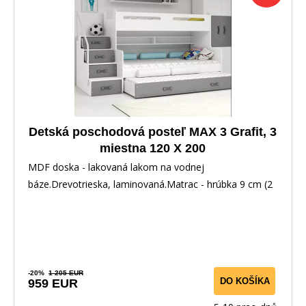
Detská poschodová posteľ MAX 3 Grafit, 3
miestna 120 X 200
MDF doska - lakovaná lakom na vodnej
báze.Drevotrieska, laminovaná.Matrac - hrúbka 9 cm (2
ks.), hrú
-20%
1 205 EUR
DO KOŠÍKA
959 EUR