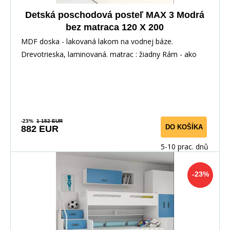
Detská poschodová posteľ MAX 3 Modrá
bez matraca 120 X 200
MDF doska - lakovaná lakom na vodnej báze.
Drevotrieska, laminovaná. matrac : žiadny Rám - ako
jedin
-23%
1 152 EUR
DO KOŠÍKA
882 EUR
5-10 prac. dnů
-23%