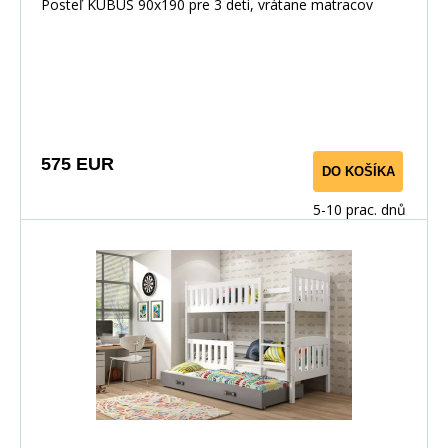
Biela/Biela
Posteľ KUBUS 90x190 pre 3 deti, vrátane matracov
575 EUR
DO KOŠÍKA
5-10 prac. dnů