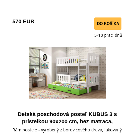
570 EUR
DO KOŠÍKA
5-10 prac. dnů
Detská poschodová posteľ KUBUS 3 s
prístelkou 90x200 cm, bez matraca,
Biela/Zelená
Rám postele - vyrobený z borovicového dreva, lakovaný