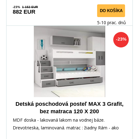
-23%
1 152 EUR
DO KOŠÍKA
882 EUR
5-10 prac. dnů
-23%
Detská poschodová posteľ MAX 3 Grafit,
bez matraca 120 X 200
MDF doska - lakovaná lakom na vodnej báze.
Drevotrieska, laminovaná. matrac : žiadny Rám - ako
jedin