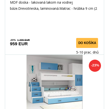
MDF doska - lakovaná lakom na vodnej
báze.Drevotrieska, laminovaná.Matrac - hrúbka 9 cm (2
ks.), hrú
-20%
1 205 EUR
DO KOŠÍKA
959 EUR
5-10 prac. dnů
-23%