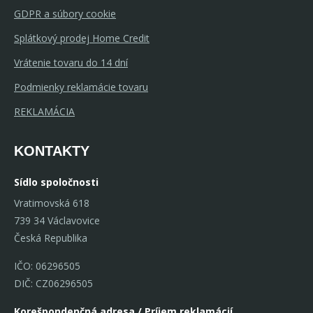
GDPR a súbory cookie
Splátkový prodej Home Credit
Vrátenie tovaru do 14 dní
Podmienky reklamácie tovaru
REKLAMÁCIA
KONTAKTY
Sídlo spoločnosti
Vratimovská 618
739 34 Václavovice
Česká Republika
IČO: 06296505
DIČ: CZ06296505
Korešpondenčná adresa / Príjem reklamácií