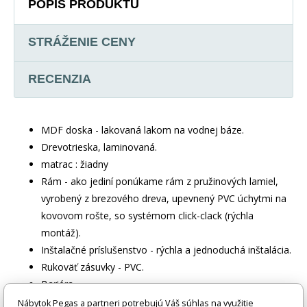
POPIS PRODUKTU
STRÁŽENIE CENY
RECENZIA
MDF doska - lakovaná lakom na vodnej báze.
Drevotrieska, laminovaná.
matrac : žiadny
Rám - ako jediní ponúkame rám z pružinových lamiel,
vyrobený z brezového dreva, upevnený PVC úchytmi na
kovovom rošte, so systémom click-clack (rýchla
montáž).
Inštalačné príslušenstvo - rýchla a jednoduchá inštalácia.
Rukoväť zásuvky - PVC.
Bariéra.
Zásuvkové kolieska.
Nábytok Pegas a partneri potrebujú Váš súhlas na využitie