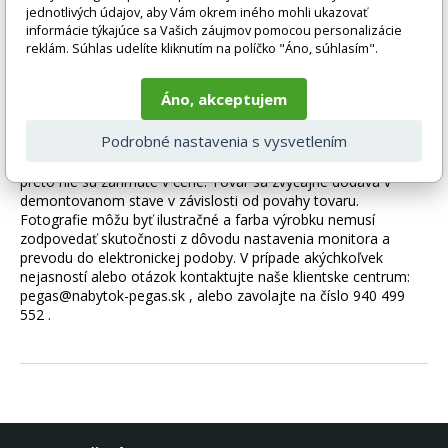
jednotlivých údajov, aby Vám okrem iného mohli ukazovať
Zaokrúhľovanie - polomer R2.
informácie týkajúce sa Vašich záujmov pomocou personalizácie
Certifikovaná posteľ - kvalita a bezpečnosť podľa noriem
reklám. Súhlas udelíte kliknutím na políčko "Áno, súhlasím".
TUV.
Nosnosť - 100 kg na úroveň.
Áno, akceptujem
Podrobné nastavenia s vysvetlením
Tovar sa dodáva bez príslušenstva a dekorácií (napr. textilných
doplnkov, spotrebičov, vodovodných batérií, matracov atď.),
preto nie sú zahrnuté v cene. Tovar sa zvyčajne dodáva v
demontovanom stave v závislosti od povahy tovaru.
Fotografie môžu byť ilustračné a farba výrobku nemusí
zodpovedať skutočnosti z dôvodu nastavenia monitora a
prevodu do elektronickej podoby. V prípade akýchkoľvek
nejasností alebo otázok kontaktujte naše klientske centrum:
pegas@nabytok-pegas.sk , alebo zavolajte na číslo 940 499
552 .