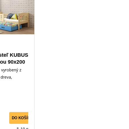
steľ KUBUS
kou 90x200
 matraca,
 vyrobený z
ná/Modrá
dreva,
ným lakom.
slušenstvo -
DO KOŠÍKA
5-10 prac.