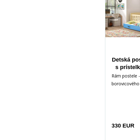
Detská po
s prístel
cm, bez
Rám postele -
Prírod
borovicového 
lakovaný vod
Inštalačné prí
rých
330 EUR