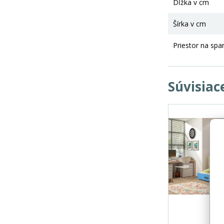
Dĺžka v cm
Šírka v cm
Priestor na spa
Súvisiac