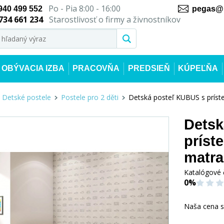
Po - Pia 8:00 - 16:00
940 499 552
pegas@n
734 661 234
Starostlivosť o firmy a živnostníkov
OBÝVACIA IZBA
PRACOVŇA
PREDSIEŇ
KÚPEĽŇA
Detské postele
Postele pro 2 děti
Detská posteľ KUBUS s príste
Detsk
príst
matra
Katalógové 
0%
Naša cena 