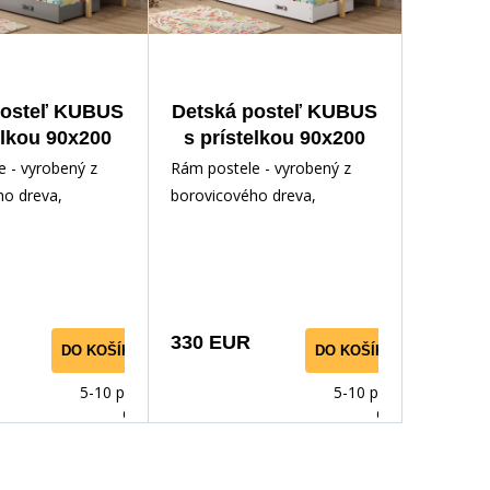
posteľ KUBUS
Detská posteľ KUBUS
elkou 90x200
s prístelkou 90x200
 matracami,
cm, bez matraca,
 - vyrobený z
Rám postele - vyrobený z
dná/Grafit
Prírodná/Biela
ho dreva,
borovicového dreva,
odným lakom.
lakovaný vodným lakom.
ríslušenstvo -
Inštalačné príslušenstvo -
rých
330 EUR
DO KOŠÍKA
DO KOŠÍKA
5-10 prac.
5-10 prac.
dnů
dnů