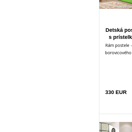
Detská po
s prístel
cm, bez
Rám postele -
Prírodn
borovicového 
lakovaný vod
Inštalačné prí
rých
330 EUR