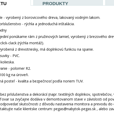
KTU
PRODUKTY
e - vyrobený z borovicového dreva, lakovaný vodným lakom.
príslušenstvo - rýchla a jednoduchá inštalácia.
adny
jediní ponúkame rám z pružinových lamiel, vyrobený z brezového dr
lick-clack (rýchla montáž).
vyrobená z drevotriesky, má doplnkovú funkciu na spanie.
suvky - PVC.
kolieska.
anie - polomer R2.
100 kg na úroveň.
aná posteľ - kvalita a bezpečnosť podľa noriem TUV.
ez príslušenstva a dekorácií (napr. textilných doplnkov, spotrebičov,
 Tovar sa zvyčajne dodáva v demontovanom stave v závislosti od pova
odpovedať skutočnosti z dôvodu nastavenia monitora a prevodu do el
taktujte naše klientske centrum: pegas@nabytok-pegas.sk , alebo zavo