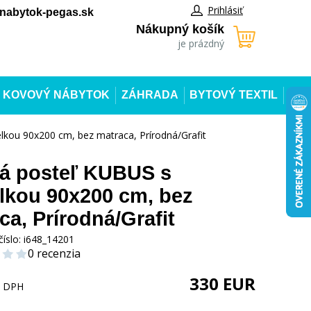
Prihlásiť
abytok-pegas.sk
Nákupný košík
je prázdný
KOVOVÝ NÁBYTOK
ZÁHRADA
BYTOVÝ TEXTIL
lkou 90x200 cm, bez matraca, Prírodná/Grafit
á posteľ KUBUS s
elkou 90x200 cm, bez
ca, Prírodná/Grafit
číslo:
i648_14201
0 recenzia
330
EUR
s DPH