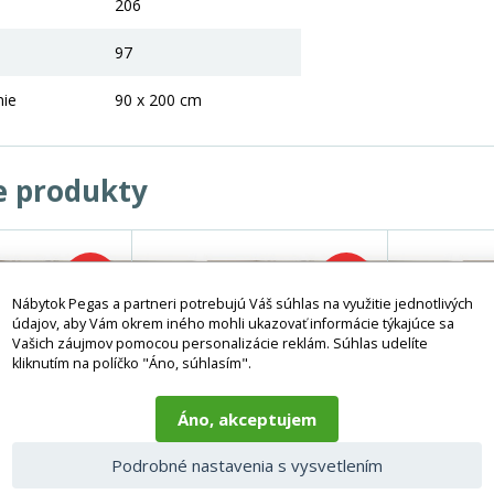
206
97
nie
90 x 200 cm
e produkty
-25%
-25%
Nábytok Pegas a partneri potrebujú Váš súhlas na využitie jednotlivých
údajov, aby Vám okrem iného mohli ukazovať informácie týkajúce sa
Vašich záujmov pomocou personalizácie reklám. Súhlas udelíte
kliknutím na políčko "Áno, súhlasím".
Áno, akceptujem
Podrobné nastavenia s vysvetlením