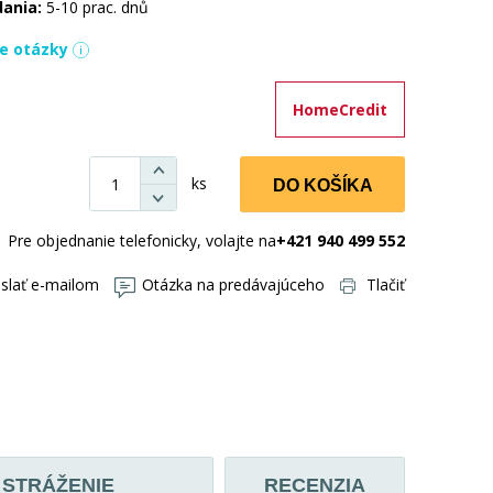
dania:
5-10 prac. dnů
ie otázky
HomeCredit
ks
DO KOŠÍKA
Pre objednanie telefonicky, volajte na
+421 940 499 552
slať e-mailom
Otázka na predávajúceho
Tlačiť
STRÁŽENIE
RECENZIA