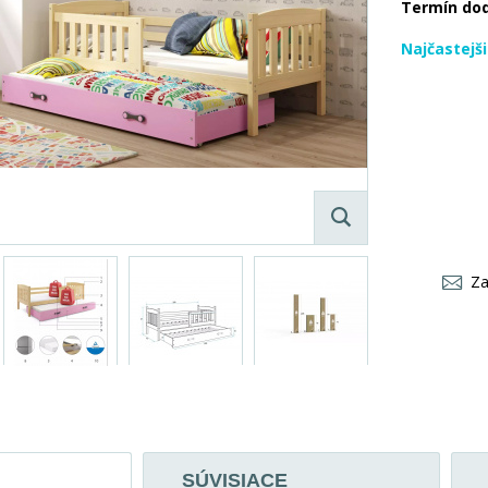
Termín do
Najčastejš
Za
SÚVISIACE