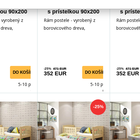
steľ KUBUS
Detská posteľ KUBUS
Detská 
kou 90x200
s prístelkou 90x200
s príst
atracami,
cm, s matracami,
cm, s
 vyrobený z
Rám postele - vyrobený z
Rám postele
ná/Modrá
Prírodná/Ružová
Príro
dreva,
borovicového dreva,
borovicové
ným lakom.
lakovaný vodným lakom.
lakovaný v
slušenstvo -
Inštalačné príslušenstvo -
Inštalačné p
rých
rých
-25%
471 EUR
-25%
471 EUR
DO KOŠÍKA
DO KOŠÍKA
352 EUR
352 EUR
5-10 prac.
5-10 prac.
dnů
dnů
-25%