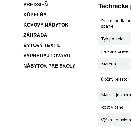
PREDSIEŇ
Technické
KÚPEĽŇA
Posteľ podľa p
KOVOVÝ NÁBYTOK
spanie
ZÁHRADA
Typ postele
BYTOVÝ TEXTIL
Farebné preved
VÝPREDAJ TOVARU
Materiál
NÁBYTOK PRE ŠKOLY
úložný priestor
Matrac je zahrn
Rošt v ceně
Výška - maximá