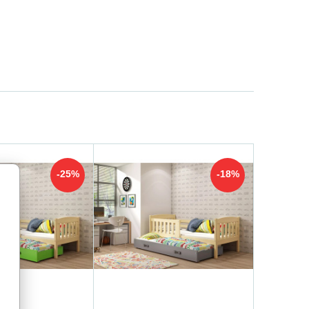
-25%
-18%