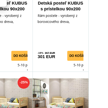
posteľ KUBUS
Detská posteľ KUBUS
elkou 90x200
s prístelkou 90x200
 matracmi,
cm, bez matraca,
 - vyrobený z
Rám postele - vyrobený z
dná/Zelená
Prírodná/Grafit
ho dreva,
borovicového dreva,
odným lakom.
lakovaný vodným lakom.
ríslušenstvo -
Inštalačné príslušenstvo -
rých
-18%
367 EUR
DO KOŠÍKA
DO KOŠÍKA
301 EUR
5-10 prac.
5-10 prac.
dnů
dnů
-25%