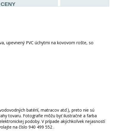
CENY
eva, upevnený PVC úchytmi na kovovom rošte, so
 vodovodných batérií, matracov atď.), preto nie sú
hy tovaru. Fotografie môžu byť ilustračné a farba
ektronickej podoby. V prípade akýchkoľvek nejasností
lajte na číslo 940 499 552 .