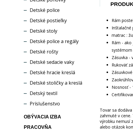
PRODU
Detské police
Detské postieľky
Rám postel
Inštalačné 
Detské stoly
matrac : ži
Detské police a regály
Rám - ako 
systémom c
Detské rošty
Zásuvka - 
Detské sedacie vaky
Rukoväť zá
Detské hracie kreslá
Zásuvkové 
Zaokrúhľov
Detské stoličky a kreslá
Nosnosť - 
Detský textil
Certifikov
Príslušenstvo
Tovar sa dodáva b
zahrnuté v cene.
OBÝVACIA IZBA
výrobku nemusí z
alebo otázok kon
PRACOVŇA