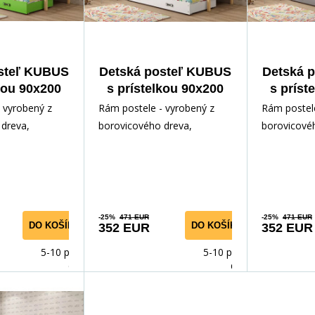
steľ KUBUS
Detská posteľ KUBUS
Detská 
kou 90x200
s prístelkou 90x200
s príst
 matraca,
cm, s matracami,
cm, s
 vyrobený z
Rám postele - vyrobený z
Rám postele
á/Zelená
Prírodná/Grafit
Príro
dreva,
borovicového dreva,
borovicové
ným lakom.
lakovaný vodným lakom.
lakovaný v
slušenstvo -
Inštalačné príslušenstvo -
Inštalačné p
rých
rých
-25%
471 EUR
-25%
471 EUR
DO KOŠÍKA
DO KOŠÍKA
352 EUR
352 EUR
5-10 prac.
5-10 prac.
dnů
dnů