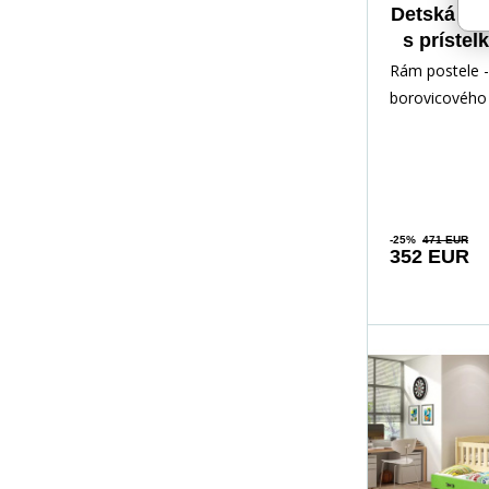
Detská po
s prístel
cm, s m
Rám postele -
Prírod
borovicového 
lakovaný vod
Inštalačné prí
rých
-25%
471 EUR
352 EUR