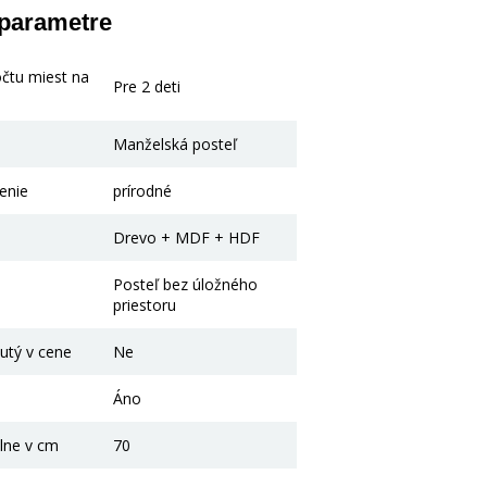
 parametre
očtu miest na
Pre 2 deti
Manželská posteľ
enie
prírodné
Drevo + MDF + HDF
Posteľ bez úložného
priestoru
utý v cene
Ne
Áno
lne v cm
70