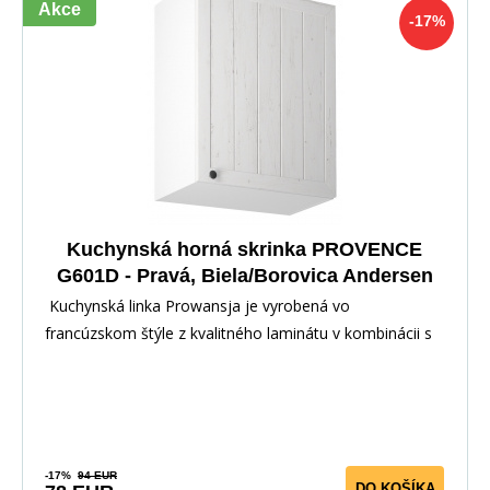
Akce
-17%
Kuchynská horná skrinka PROVENCE
G601D - Pravá, Biela/Borovica Andersen
Kuchynská linka Prowansja je vyrobená vo
francúzskom štýle z kvalitného laminátu v kombinácii s
dvi
-17%
94 EUR
DO KOŠÍKA