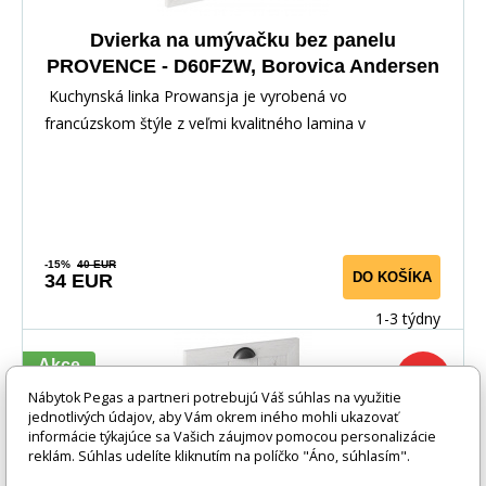
Dvierka na umývačku bez panelu
PROVENCE - D60FZW, Borovica Andersen
Kuchynská linka Prowansja je vyrobená vo
francúzskom štýle z veľmi kvalitného lamina v
kombinácii s
-15%
40 EUR
DO KOŠÍKA
34 EUR
1-3 týdny
Akce
-17%
Nábytok Pegas a partneri potrebujú Váš súhlas na využitie
jednotlivých údajov, aby Vám okrem iného mohli ukazovať
informácie týkajúce sa Vašich záujmov pomocou personalizácie
reklám. Súhlas udelíte kliknutím na políčko "Áno, súhlasím".