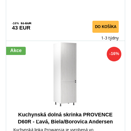
-16%
51 EUR
DO KOŠÍKA
43 EUR
1-3 týdny
Akce
-16%
Kuchynská dolná skrinka PROVENCE
D60R - Ľavá, Biela/Borovica Andersen
Kuchynská linka Prowansja je vyrobená vo