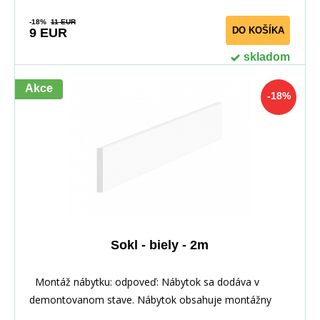
-18%
11 EUR
DO KOŠÍKA
9 EUR
skladom
Akce
-18%
Sokl - biely - 2m
Montáž nábytku: odpoveď: Nábytok sa dodáva v
demontovanom stave. Nábytok obsahuje montážny
plán