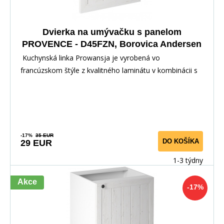
Dvierka na umývačku s panelom
PROVENCE - D45FZN, Borovica Andersen
Kuchynská linka Prowansja je vyrobená vo
francúzskom štýle z kvalitného laminátu v kombinácii s
dvi
-17%
35 EUR
DO KOŠÍKA
29 EUR
1-3 týdny
Akce
-17%