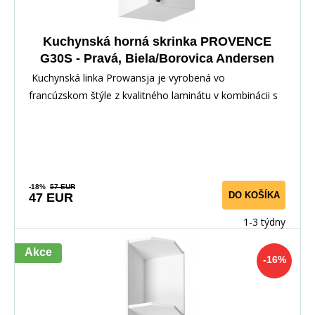
Kuchynská horná skrinka PROVENCE
G30S - Pravá, Biela/Borovica Andersen
Kuchynská linka Prowansja je vyrobená vo
francúzskom štýle z kvalitného laminátu v kombinácii s
dvi
-18%
57 EUR
DO KOŠÍKA
47 EUR
1-3 týdny
Akce
-16%