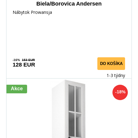
Biela/Borovica Andersen
Nábytok Prowansja
-16%
153 EUR
DO KOŠÍKA
128 EUR
1-3 týdny
Akce
-18%