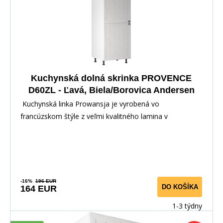
Kuchynská dolná skrinka PROVENCE
D60ZL - Ľavá, Biela/Borovica Andersen
Kuchynská linka Prowansja je vyrobená vo
francúzskom štýle z veľmi kvalitného lamina v
kombinácii s
-16%
196 EUR
DO KOŠÍKA
164 EUR
1-3 týdny