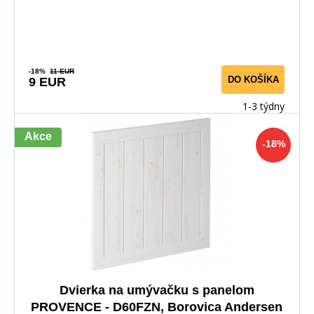
-18%
11 EUR
DO KOŠÍKA
9 EUR
1-3 týdny
Akce
-18%
Dvierka na umývačku s panelom
PROVENCE - D60FZN, Borovica Andersen