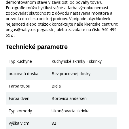
demontovanom stave v závislosti od povahy tovaru.
Fotografie môžu byť ilustračné a farba výrobku nemusí
zodpovedať skutočnosti z dôvodu nastavenia monitora a
prevodu do elektronickej podoby. V prípade akýchkoľvek
nejasností alebo otázok kontaktujte naše klientske centrum:
pegas@nabytok-pegas.sk , alebo zavolajte na číslo 940 499
552 .
Technické parametre
Typ kuchyne
Kuchynské skrinky - skrinky
pracovná doska
Bez pracovnej dosky
Farba trupu
Biela
Farba dverí
Borovica andersen
Typ komody
Ukončovacia skrinka
Výška v cm
82