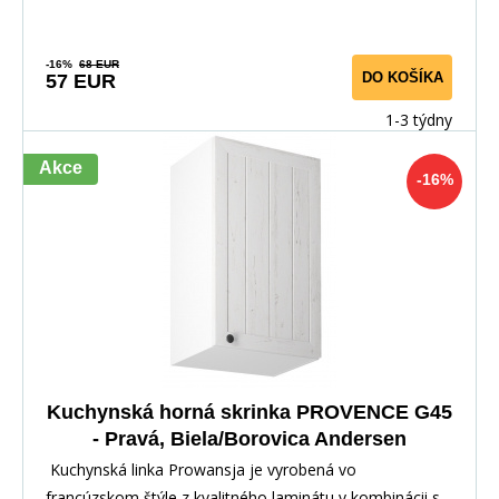
-16%
68 EUR
DO KOŠÍKA
57 EUR
1-3 týdny
Akce
-16%
Kuchynská horná skrinka PROVENCE G45
- Pravá, Biela/Borovica Andersen
Kuchynská linka Prowansja je vyrobená vo
francúzskom štýle z kvalitného laminátu v kombinácii s