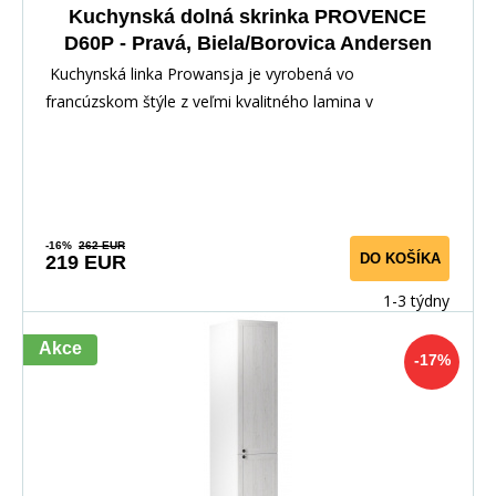
Kuchynská dolná skrinka PROVENCE
D60P - Pravá, Biela/Borovica Andersen
Kuchynská linka Prowansja je vyrobená vo
francúzskom štýle z veľmi kvalitného lamina v
kombinácii s
-16%
262 EUR
DO KOŠÍKA
219 EUR
1-3 týdny
Akce
-17%