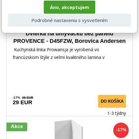
Áno, akceptujem
Podrobné nastavenia s vysvetlením
Dvierka na umývačku bez panelu
PROVENCE - D45FZW, Borovica Andersen
Kuchynská linka Prowansja je vyrobená vo
francúzskom štýle z veľmi kvalitného lamina v
kombinácii s
-17%
35 EUR
DO KOŠÍKA
29 EUR
1-3 týdny
Akce
-17%