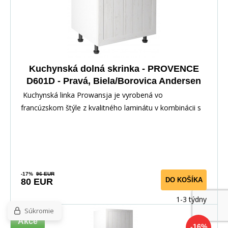
Kuchynská dolná skrinka - PROVENCE
D601D - Pravá, Biela/Borovica Andersen
Kuchynská linka Prowansja je vyrobená vo
francúzskom štýle z kvalitného laminátu v kombinácii s
dvi
-17%
96 EUR
DO KOŠÍKA
80 EUR
1-3 týdny
Súkromie
Akce
-16%