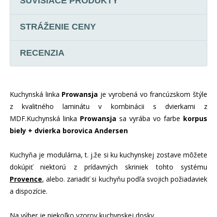
SÚVISIACE PRODUKTY
STRÁŽENIE CENY
RECENZIA
Kuchynská linka
Prowansja
je vyrobená vo francúzskom štýle
z kvalitného laminátu v kombinácii s dvierkami z
MDF.Kuchynská linka
Prowansja
sa vyrába vo farbe
korpus
biely + dvierka borovica Andersen
Kuchyňa je modulárna, t. j.že si ku kuchynskej zostave môžete
dokúpiť niektorú z prídavných skriniek tohto systému
Provence
, alebo. zariadiť si kuchyňu podľa svojich požiadaviek
a dispozície.
Na výber je niekoľko vzorov kuchynskej dosky.