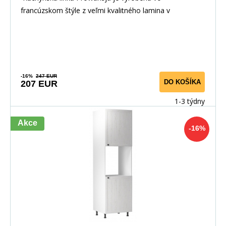
francúzskom štýle z veľmi kvalitného lamina v
kombinácii s
-16%
247 EUR
DO KOŠÍKA
207 EUR
1-3 týdny
Akce
-16%