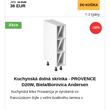
-16%
43 EUR
DO KOŠÍKA
36 EUR
1-3 týdny
Akce
-16%
Kuchynská dolná skrinka - PROVENCE
D20W, Biela/Borovica Andersen
Kuchynská linka Prowansja je vyrobená vo
francúzskom štýle z veľmi kvalitného lamina v
kombinácii s