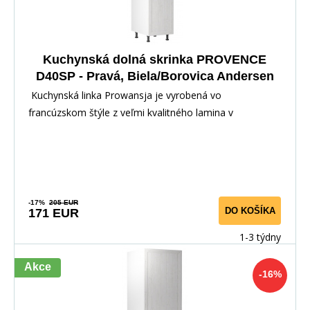
Kuchynská dolná skrinka PROVENCE
D40SP - Pravá, Biela/Borovica Andersen
Kuchynská linka Prowansja je vyrobená vo
francúzskom štýle z veľmi kvalitného lamina v
kombinácii s
-17%
205 EUR
DO KOŠÍKA
171 EUR
1-3 týdny
Akce
-16%