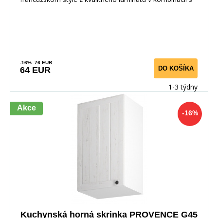
dvi
-16%
76 EUR
DO KOŠÍKA
64 EUR
1-3 týdny
Akce
-16%
Kuchynská horná skrinka PROVENCE G45