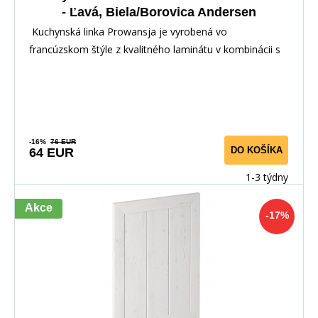
- Ľavá, Biela/Borovica Andersen
Kuchynská linka Prowansja je vyrobená vo
francúzskom štýle z kvalitného laminátu v kombinácii s
dvi
-16%
76 EUR
DO KOŠÍKA
64 EUR
1-3 týdny
Akce
-17%