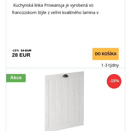
Kuchynská linka Prowansja je vyrobená vo
francúzskom štýle z veľmi kvalitného lamina v
kombinácii s
-18%
34 EUR
DO KOŠÍKA
28 EUR
1-3 týdny
Akce
-15%