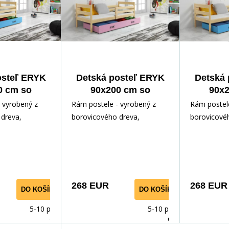
osteľ ERYK
Detská posteľ ERYK
Detská 
0 cm so
90x200 cm so
90x2
ou, bez
zásuvkou, s
zás
 vyrobený z
Rám postele - vyrobený z
Rám postele
raca,
matracom,
ma
dreva,
borovicového dreva,
borovicové
ná/Modrá
Prírodná/Ružová
Príro
ným lakom.
lakovaný vodným lakom.
lakovaný v
slušenstvo -
Inštalačné príslušenstvo -
Inštalačné p
rýchl
rýchl
268 EUR
268 EUR
DO KOŠÍKA
DO KOŠÍKA
5-10 prac.
5-10 prac.
dnů
dnů