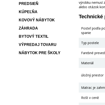
výrobku nemusí z
PREDSIEŇ
alebo otázok kon
KÚPEĽŇA
Technické
KOVOVÝ NÁBYTOK
Posteľ podľa p
ZÁHRADA
spanie
BYTOVÝ TEXTIL
Typ postele
VÝPREDAJ TOVARU
Farebné preved
NÁBYTOK PRE ŠKOLY
Materiál
úložný priestor
Matrac je zahrn
Rošt v ceně