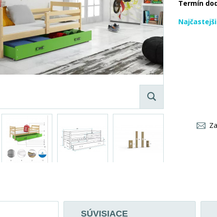
Termín do
Najčastejš
Za
SÚVISIACE