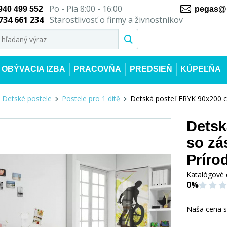
Po - Pia 8:00 - 16:00
940 499 552
pegas@n
734 661 234
Starostlivosť o firmy a živnostníkov
OBÝVACIA IZBA
PRACOVŇA
PREDSIEŇ
KÚPEĽŇA
Detské postele
Postele pro 1 dítě
Detská posteľ ERYK 90x200 c
Detsk
so zá
Príro
Katalógové 
0%
Naša cena 