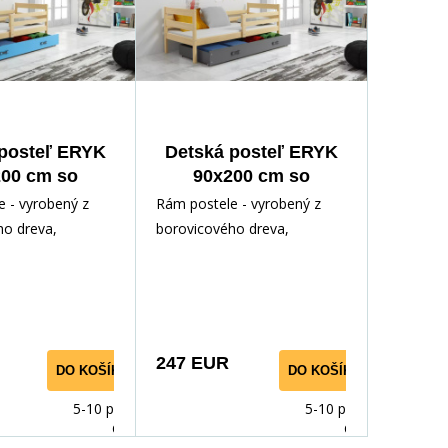
posteľ ERYK
Detská posteľ ERYK
00 cm so
90x200 cm so
uvkou, s
zásuvkou, bez
 - vyrobený z
Rám postele - vyrobený z
tracom,
matraca,
ho dreva,
borovicového dreva,
dná/Modrá
Prírodná/Grafit
odným lakom.
lakovaný vodným lakom.
ríslušenstvo -
Inštalačné príslušenstvo -
rýchl
247 EUR
DO KOŠÍKA
DO KOŠÍKA
5-10 prac.
5-10 prac.
dnů
dnů