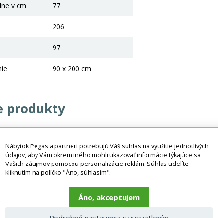
lne v cm
77
206
97
nie
90 x 200 cm
e produkty
Nábytok Pegas a partneri potrebujú Váš súhlas na využitie jednotlivých
údajov, aby Vám okrem iného mohli ukazovať informácie týkajúce sa
Vašich záujmov pomocou personalizácie reklám. Súhlas udelíte
kliknutím na políčko "Áno, súhlasím".
Áno, akceptujem
Podrobné nastavenia s vysvetlením