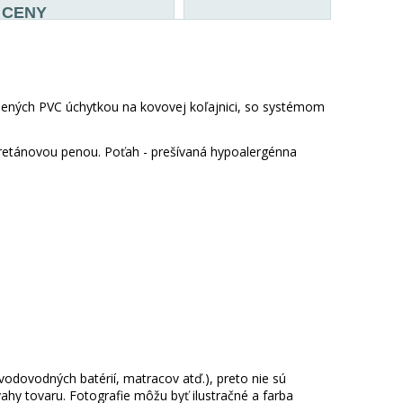
CENY
nených PVC úchytkou na kovovej koľajnici, so systémom
retánovou penou. Poťah - prešívaná hypoalergénna
 vodovodných batérií, matracov atď.), preto nie sú
hy tovaru. Fotografie môžu byť ilustračné a farba