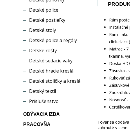
PRODU
Detské police
Detské postieľky
Rám postel
Inštalačné 
Detské stoly
Rám - ako 
Detské police a regály
click-clack
Matrac - 7
Detské rošty
tkanina, v
Detské sedacie vaky
Doska HDF
Detské hracie kreslá
Zásuvka - 
Rukoväť zá
Detské stoličky a kreslá
Zásuvkové 
Detský textil
Zaokrúhľov
Nosnosť - 
Príslušenstvo
Certifikov
OBÝVACIA IZBA
Tovar sa dodáva b
PRACOVŇA
zahrnuté v cene.