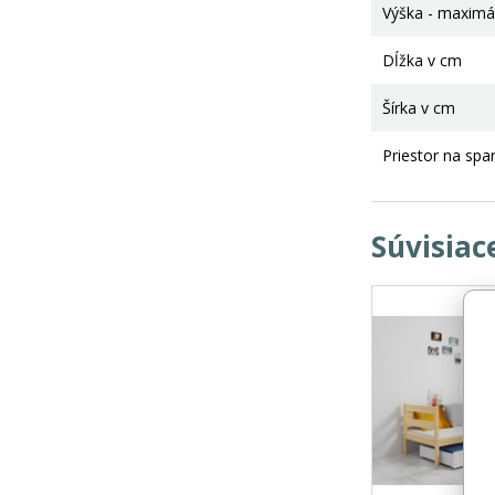
Výška - maximá
Dĺžka v cm
Šírka v cm
Priestor na spa
Súvisiac