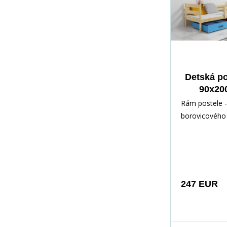
Detská p
90x20
zásuvk
Rám postele -
mat
borovicového 
Prírod
lakovaný vod
Inštalačné prí
rýchl
247 EUR