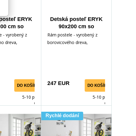
posteľ ERYK
Detská posteľ ERYK
00 cm so
90x200 cm so
uvkou, s
zásuvkou, bez
 - vyrobený z
Rám postele - vyrobený z
tracom,
matraca,
ho dreva,
borovicového dreva,
odná/Biela
Prírodná/Ružová
odným lakom.
lakovaný vodným lakom.
ríslušenstvo -
Inštalačné príslušenstvo -
rýchl
247 EUR
DO KOŠÍKA
DO KOŠÍKA
5-10 prac.
5-10 prac.
dnů
dnů
Rychlé dodání