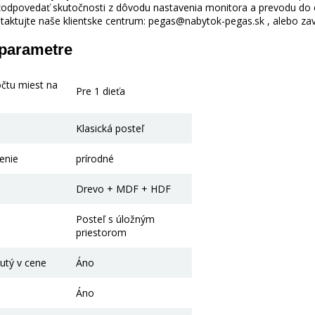
odpovedať skutočnosti z dôvodu nastavenia monitora a prevodu do el
taktujte naše klientske centrum: pegas@nabytok-pegas.sk , alebo zavo
 parametre
očtu miest na
Pre 1 dieťa
Klasická posteľ
enie
prírodné
Drevo + MDF + HDF
Posteľ s úložným
priestorom
utý v cene
Áno
Áno