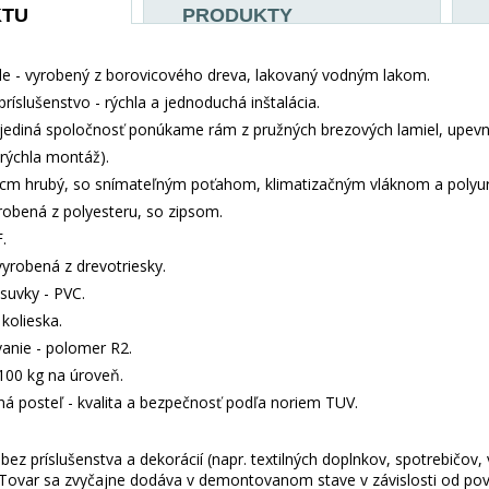
KTU
PRODUKTY
e - vyrobený z borovicového dreva, lakovaný vodným lakom.
príslušenstvo - rýchla a jednoduchá inštalácia.
jediná spoločnosť ponúkame rám z pružných brezových lamiel, upev
 (rýchla montáž).
 cm hrubý, so snímateľným poťahom, klimatizačným vláknom a polyu
yrobená z polyesteru, so zipsom.
.
vyrobená z drevotriesky.
suvky - PVC.
kolieska.
anie - polomer R2.
100 kg na úroveň.
aná posteľ - kvalita a bezpečnosť podľa noriem TUV.
ez príslušenstva a dekorácií (napr. textilných doplnkov, spotrebičov,
 Tovar sa zvyčajne dodáva v demontovanom stave v závislosti od pova