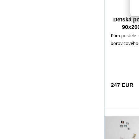
Detská p
90x20
zásuvk
Rám postele -
mat
borovicového 
Prírod
lakovaný vod
Inštalačné prí
rýchl
247 EUR