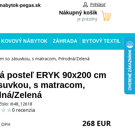
Prihlásiť
abytok-pegas.sk
Nákupný košík
je prázdný
KOVOVÝ NÁBYTOK
ZÁHRADA
BYTOVÝ TEXTIL
m so zásuvkou, s matracom, Prírodná/Zelená
á posteľ ERYK 90x200 cm
suvkou, s matracom,
dná/Zelená
číslo:
i648_12618
0 recenzia
268
EUR
s DPH