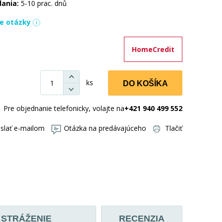
dania:
5-10 prac. dnů
ie otázky
HomeCredit
ks
DO KOŠÍKA
Pre objednanie telefonicky, volajte na
+421 940 499 552
slať e-mailom
Otázka na predávajúceho
Tlačiť
STRÁŽENIE
RECENZIA