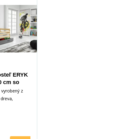
osteľ ERYK
0 cm so
kou, s
 vyrobený z
acom,
dreva,
á/Grafit
ným lakom.
slušenstvo -