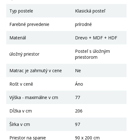
Typ postele
Klasická posteľ
Farebné prevedenie
prírodné
Materiál
Drevo + MDF + HDF
Posteľ s úložným
úložný priestor
priestorom
Matrac je zahrnutý v cene
Ne
Rošt v ceně
Áno
Výška - maximálne v cm
77
Dĺžka v cm
206
Šírka v cm
97
Priestor na spanie
90 x 200 cm