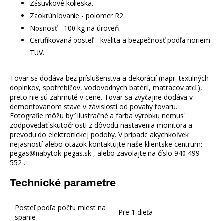
Zásuvkové kolieska.
Zaokrúhľovanie - polomer R2.
Nosnosť - 100 kg na úroveň.
Certifikovaná posteľ - kvalita a bezpečnosť podľa noriem
TUV.
Tovar sa dodáva bez príslušenstva a dekorácií (napr. textilných
doplnkov, spotrebičov, vodovodných batérií, matracov atď.),
preto nie sú zahrnuté v cene. Tovar sa zvyčajne dodáva v
demontovanom stave v závislosti od povahy tovaru.
Fotografie môžu byť ilustračné a farba výrobku nemusí
zodpovedať skutočnosti z dôvodu nastavenia monitora a
prevodu do elektronickej podoby. V prípade akýchkoľvek
nejasností alebo otázok kontaktujte naše klientske centrum:
pegas@nabytok-pegas.sk , alebo zavolajte na číslo 940 499
552 .
Technické parametre
Posteľ podľa počtu miest na
Pre 1 dieťa
spanie