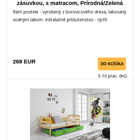
zásuvkou, s matracom, Prírodná/Zelená
Rám postele - vyrobený z borovicového dreva, lakovaný
vodným lakom. Inštalačné príslušenstvo - rýchl
268 EUR
DO KOŠÍKA
5-10 prac. dnů