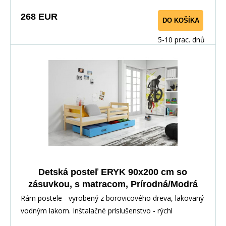
268 EUR
DO KOŠÍKA
5-10 prac. dnů
Detská posteľ ERYK 90x200 cm so
zásuvkou, s matracom, Prírodná/Modrá
Rám postele - vyrobený z borovicového dreva, lakovaný
vodným lakom. Inštalačné príslušenstvo - rýchl