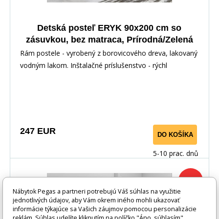
Detská posteľ ERYK 90x200 cm so
zásuvkou, bez matraca, Prírodná/Zelená
Rám postele - vyrobený z borovicového dreva, lakovaný
vodným lakom. Inštalačné príslušenstvo - rýchl
247 EUR
DO KOŠÍKA
5-10 prac. dnů
-32%
Nábytok Pegas a partneri potrebujú Váš súhlas na využitie
jednotlivých údajov, aby Vám okrem iného mohli ukazovať
informácie týkajúce sa Vašich záujmov pomocou personalizácie
reklám. Súhlas udelíte kliknutím na políčko "Áno, súhlasím".