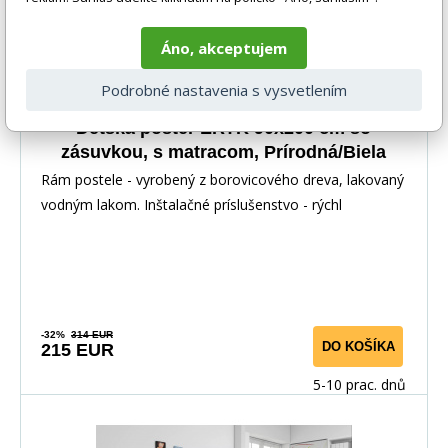
Áno, akceptujem
Podrobné nastavenia s vysvetlením
Detská posteľ ERYK 90x200 cm so
zásuvkou, s matracom, Prírodná/Biela
Rám postele - vyrobený z borovicového dreva, lakovaný
vodným lakom. Inštalačné príslušenstvo - rýchl
-32%
314 EUR
DO KOŠÍKA
215 EUR
5-10 prac. dnů