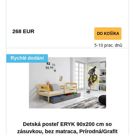
268 EUR
DO KOŠÍKA
5-10 prac. dnů
Rychlé dodání
Detská posteľ ERYK 90x200 cm so
zásuvkou, bez matraca, Prírodná/Grafit