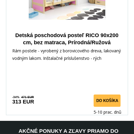
Detská poschodová posteľ RICO 90x200
cm, bez matraca, Prírodná/Ružová
Rám postele - vyrobený z borovicového dreva, lakovaný
vodným lakom. Inštalačné príslušenstvo - rých
-34%
471 EUR
DO KOŠÍKA
313 EUR
5-10 prac. dnů
AKČNÉ PONUKY A ZĽAVY PRIAMO DO