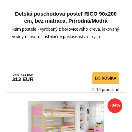
Detská poschodová posteľ RICO 90x200
cm, bez matraca, Prírodná/Modrá
Rám postele - vyrobený z borovicového dreva, lakovaný
vodným lakom. Inštalačné príslušenstvo - rých
-34%
471 EUR
DO KOŠÍKA
313 EUR
5-10 prac. dnů
-34%