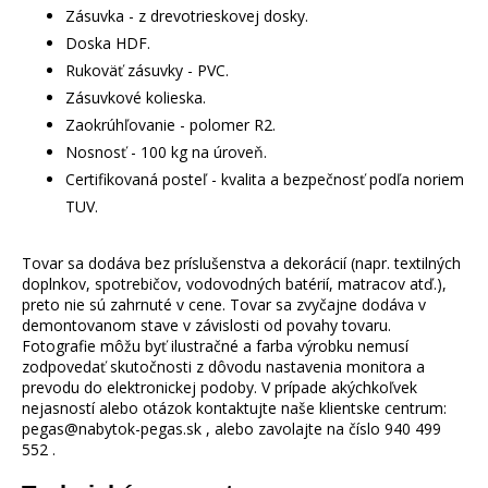
Zásuvka - z drevotrieskovej dosky.
Doska HDF.
Rukoväť zásuvky - PVC.
Zásuvkové kolieska.
Zaokrúhľovanie - polomer R2.
Nosnosť - 100 kg na úroveň.
Certifikovaná posteľ - kvalita a bezpečnosť podľa noriem
TUV.
Tovar sa dodáva bez príslušenstva a dekorácií (napr. textilných
doplnkov, spotrebičov, vodovodných batérií, matracov atď.),
preto nie sú zahrnuté v cene. Tovar sa zvyčajne dodáva v
demontovanom stave v závislosti od povahy tovaru.
Fotografie môžu byť ilustračné a farba výrobku nemusí
zodpovedať skutočnosti z dôvodu nastavenia monitora a
prevodu do elektronickej podoby. V prípade akýchkoľvek
nejasností alebo otázok kontaktujte naše klientske centrum:
pegas@nabytok-pegas.sk , alebo zavolajte na číslo 940 499
552 .