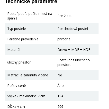
Technické parametre
Posteľ podľa počtu miest na
Pre 2 deti
spanie
Typ postele
Poschodová posteľ
Farebné prevedenie
prírodné
Materiál
Drevo + MDF + HDF
Posteľ bez úložného
úložný priestor
priestoru
Matrac je zahrnutý v cene
Ne
Rošt v ceně
Áno
Výška - maximálne v cm
154
Dĺžka v cm
206