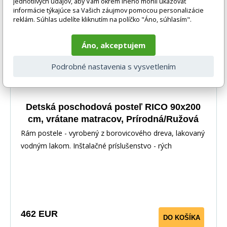
jednotlivých údajov, aby Vám okrem iného mohli ukazovať
informácie týkajúce sa Vašich záujmov pomocou personalizácie
reklám. Súhlas udelíte kliknutím na políčko "Áno, súhlasím".
Áno, akceptujem
Podrobné nastavenia s vysvetlením
Detská poschodová posteľ RICO 90x200
cm, vrátane matracov, Prírodná/Ružová
Rám postele - vyrobený z borovicového dreva, lakovaný
vodným lakom. Inštalačné príslušenstvo - rých
462 EUR
DO KOŠÍKA