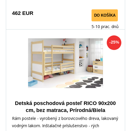
462 EUR
DO KOŠÍKA
5-10 prac. dnů
-25%
Detská poschodová posteľ RICO 90x200
cm, bez matraca, Prírodná/Biela
Rám postele - vyrobený z borovicového dreva, lakovaný
vodným lakom. Inštalačné príslušenstvo - rých