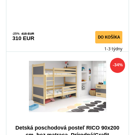
-25%
415 EUR
DO KOŠÍKA
310 EUR
1-3 týdny
-34%
Detská poschodová posteľ RICO 90x200
cm, bez matraca, Prírodná/Grafit