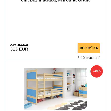
-34%
471 EUR
DO KOŠÍKA
313 EUR
5-10 prac. dnů
-34%