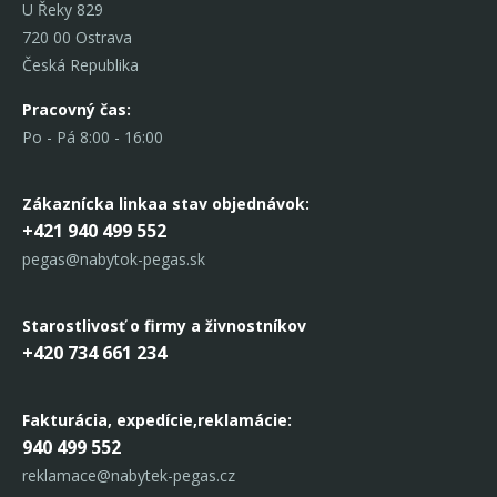
U Řeky 829
720 00 Ostrava
Česká Republika
Pracovný čas:
Po - Pá 8:00 - 16:00
Zákaznícka linka
a stav objednávok:
+421 940 499 552
pegas@nabytok-pegas.sk
Starostlivosť o firmy a živnostníkov
+420 734 661 234
Fakturácia, expedície,
reklamácie:
940 499 552
reklamace@nabytek-pegas.cz