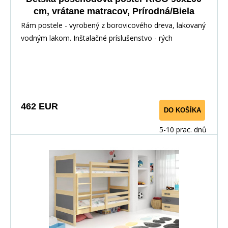
cm, vrátane matracov, Prírodná/Biela
Rám postele - vyrobený z borovicového dreva, lakovaný
vodným lakom. Inštalačné príslušenstvo - rých
462 EUR
DO KOŠÍKA
5-10 prac. dnů