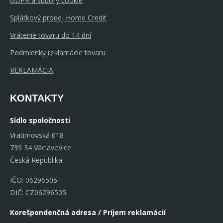
GDPR a súbory cookie
Splátkový prodej Home Credit
Vrátenie tovaru do 14 dní
Podmienky reklamácie tovaru
REKLAMÁCIA
KONTAKTY
Sídlo spoločnosti
Vratimovská 618
739 34 Václavovice
Česká Republika
IČO: 06296505
DIČ: CZ06296505
Korešpondenčná adresa / Príjem reklamácií