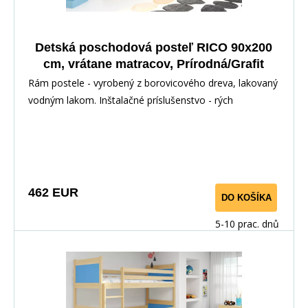
Detská poschodová posteľ RICO 90x200
cm, vrátane matracov, Prírodná/Grafit
Rám postele - vyrobený z borovicového dreva, lakovaný
vodným lakom. Inštalačné príslušenstvo - rých
462 EUR
DO KOŠÍKA
5-10 prac. dnů