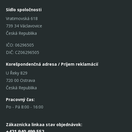
Sídlo spoločnosti
Vratimovská 618
739 34 Václavovice
Česká Republika
IČO: 06296505
DIČ: CZ06296505
Korešpondenčná adresa / Príjem reklamácií
U Řeky 829
720 00 Ostrava
Česká Republika
Pracovný čas:
Po - Pá 8:00 - 16:00
Zákaznícka linka
a stav objednávok:
+421 940 499 552