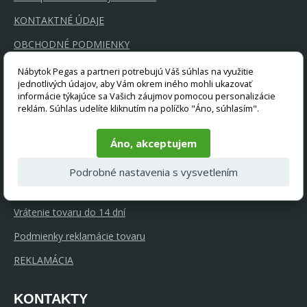
KONTAKTNÉ ÚDAJE
OBCHODNÉ PODMIENKY
OCHRANA OSOBNÝCH ÚDAJOV
Nábytok Pegas a partneri potrebujú Váš súhlas na využitie
jednotlivých údajov, aby Vám okrem iného mohli ukazovať
RÁDCA K NÁKUPU
informácie týkajúce sa Vašich záujmov pomocou personalizácie
reklám. Súhlas udelíte kliknutím na políčko "Áno, súhlasím".
Rychle dodanie
Ponúkame kvalitný nábytok
Áno, akceptujem
GDPR a súbory cookie
Podrobné nastavenia s vysvetlením
Splátkový prodej Home Credit
Vrátenie tovaru do 14 dní
Podmienky reklamácie tovaru
REKLAMÁCIA
KONTAKTY