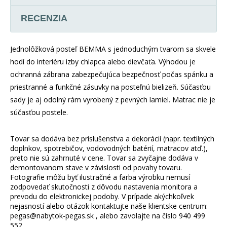
RECENZIA
Jednolôžková posteľ BEMMA s jednoduchým tvarom sa skvele
hodí do interiéru izby chlapca alebo dievčaťa. Výhodou je
ochranná zábrana zabezpečujúca bezpečnosť počas spánku a
priestranné a funkčné zásuvky na posteľnú bielizeň. Súčasťou
sady je aj odolný rám vyrobený z pevných lamiel. Matrac nie je
súčasťou postele.
Tovar sa dodáva bez príslušenstva a dekorácií (napr. textilných
doplnkov, spotrebičov, vodovodných batérií, matracov atď.),
preto nie sú zahrnuté v cene. Tovar sa zvyčajne dodáva v
demontovanom stave v závislosti od povahy tovaru.
Fotografie môžu byť ilustračné a farba výrobku nemusí
zodpovedať skutočnosti z dôvodu nastavenia monitora a
prevodu do elektronickej podoby. V prípade akýchkoľvek
nejasností alebo otázok kontaktujte naše klientske centrum:
pegas@nabytok-pegas.sk , alebo zavolajte na číslo 940 499
552 .