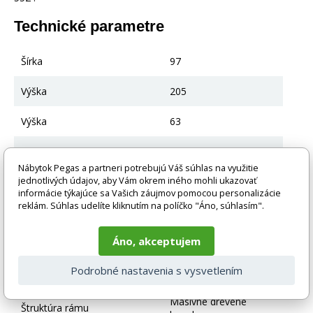
Technické parametre
Šírka
97
Výška
205
Výška
63
Farba
Buk
Nábytok Pegas a partneri potrebujú Váš súhlas na využitie
jednotlivých údajov, aby Vám okrem iného mohli ukazovať
Hlavná farba
Buk
informácie týkajúce sa Vašich záujmov pomocou personalizácie
reklám. Súhlas udelíte kliknutím na políčko "Áno, súhlasím".
Materiál
Borovicové drevo
Áno, akceptujem
Plocha na spanie cm
200x90
Podrobné nastavenia s vysvetlením
Vrátane rámu
Áno
Masívne drevené
Štruktúra rámu