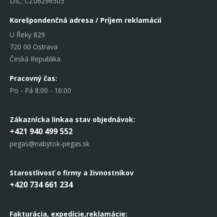
DIČ: CZ06296505
Korešpondenčná adresa / Príjem reklamácií
U Řeky 829
720 00 Ostrava
Česká Republika
Pracovný čas:
Po - Pá 8:00 - 16:00
Zákaznícka linka
a stav objednávok:
+421 940 499 552
pegas@nabytok-pegas.sk
Starostlivosť o firmy a živnostníkov
+420 734 661 234
Fakturácia, expedície,
reklamácie: