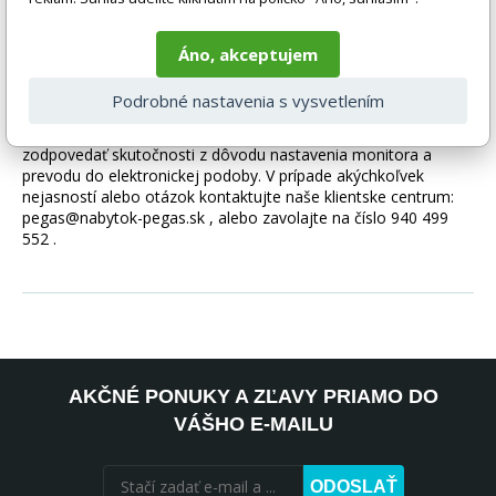
Tovar sa dodáva bez príslušenstva a dekorácií (napr. textilných
Áno, akceptujem
doplnkov, spotrebičov, vodovodných batérií, matracov atď.),
preto nie sú zahrnuté v cene. Tovar sa zvyčajne dodáva v
Podrobné nastavenia s vysvetlením
demontovanom stave v závislosti od povahy tovaru.
Fotografie môžu byť ilustračné a farba výrobku nemusí
zodpovedať skutočnosti z dôvodu nastavenia monitora a
prevodu do elektronickej podoby. V prípade akýchkoľvek
nejasností alebo otázok kontaktujte naše klientske centrum:
pegas@nabytok-pegas.sk , alebo zavolajte na číslo 940 499
552 .
AKČNÉ PONUKY A ZĽAVY PRIAMO DO
VÁŠHO E-MAILU
ODOSLAŤ