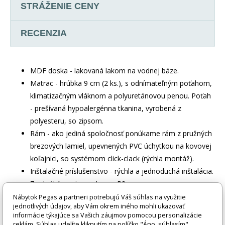
STRÁŽENIE CENY
RECENZIA
MDF doska - lakovaná lakom na vodnej báze.
Matrac - hrúbka 9 cm (2 ks.), s odnímateľným poťahom,
klimatizačným vláknom a polyuretánovou penou. Poťah
- prešívaná hypoalergénna tkanina, vyrobená z
polyesteru, so zipsom.
Rám - ako jediná spoločnosť ponúkame rám z pružných
brezových lamiel, upevnených PVC úchytkou na kovovej
koľajnici, so systémom click-clack (rýchla montáž).
Inštalačné príslušenstvo - rýchla a jednoduchá inštalácia.
Zaokrúhľovanie - polomer R2.
Certifikovaná posteľ - kvalita a bezpečnosť podľa noriem
Nábytok Pegas a partneri potrebujú Váš súhlas na využitie
jednotlivých údajov, aby Vám okrem iného mohli ukazovať
TUV.
informácie týkajúce sa Vašich záujmov pomocou personalizácie
Nosnosť - 100 kg na úroveň.
reklám. Súhlas udelíte kliknutím na políčko "Áno, súhlasím".