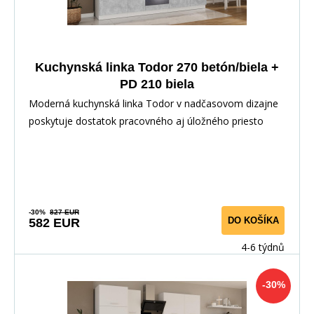
Kuchynská linka Todor 270 betón/biela +
PD 210 biela
Moderná kuchynská linka Todor v nadčasovom dizajne
poskytuje dostatok pracovného aj úložného priesto
-30%
827 EUR
DO KOŠÍKA
582 EUR
4-6 týdnů
-30%