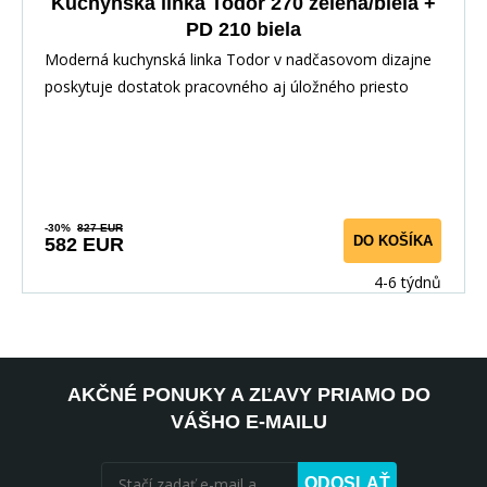
Kuchynská linka Todor 270 zelená/biela +
PD 210 biela
Moderná kuchynská linka Todor v nadčasovom dizajne
poskytuje dostatok pracovného aj úložného priesto
-30%
827 EUR
DO KOŠÍKA
582 EUR
4-6 týdnů
AKČNÉ PONUKY A ZĽAVY PRIAMO DO
VÁŠHO E-MAILU
ODOSLAŤ