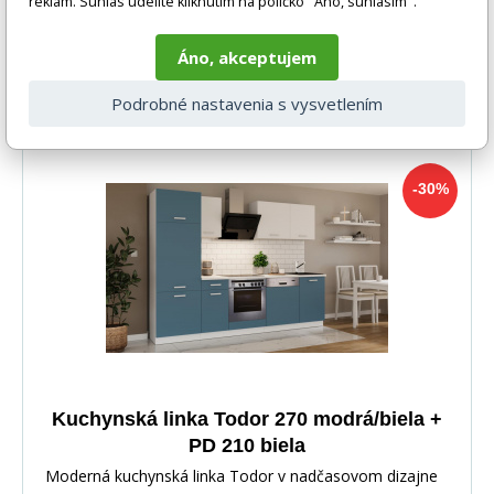
reklám. Súhlas udelíte kliknutím na políčko "Áno, súhlasím".
Áno, akceptujem
-30%
813 EUR
DO KOŠÍKA
572 EUR
Podrobné nastavenia s vysvetlením
4-6 týdnů
-30%
Kuchynská linka Todor 270 modrá/biela +
PD 210 biela
Moderná kuchynská linka Todor v nadčasovom dizajne