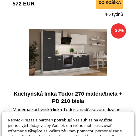
DO KOŠÍKA
572 EUR
4-6 týdnů
-30%
Kuchynská linka Todor 270 matera/biela +
PD 210 biela
Moderná kuchynská linka Todor v nadčasovom dizajne
poskytuje dostatok pracovného aj úložného priesto
Nábytok Pegas a partneri potrebujú Váš súhlas na využitie
jednotlivých údajov, aby Vám okrem iného mohli ukazovať
informácie týkajúce sa Vašich záujmov pomocou personalizácie