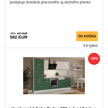
poskytuje dostatok pracovného aj úložného priesto
-30%
827 EUR
DO KOŠÍKA
582 EUR
4-6 týdnů
-30%