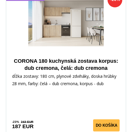
CORONA 180 kuchynská zostava korpus:
dub cremona, čelá: dub cremona
dĺžka zostavy: 180 cm, plynové zdviháky, doska hrúbky
28 mm, farby: čelá – dub cremona, korpus - dub
-23%
243 EUR
DO KOŠÍKA
187 EUR