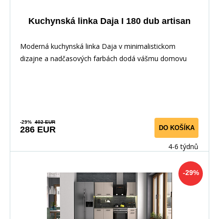
Kuchynská linka Daja I 180 dub artisan
Moderná kuchynská linka Daja v minimalistickom
dizajne a nadčasových farbách dodá vášmu domovu
elega
-29%
402 EUR
DO KOŠÍKA
286 EUR
4-6 týdnů
-29%