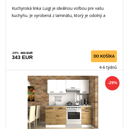
Kuchynská linka Luigi je ideálnou voľbou pre vašu
kuchyňu. Je vyrobená z laminátu, ktorý je odolný a
-29%
483 EUR
DO KOŠÍKA
343 EUR
4-6 týdnů
-29%