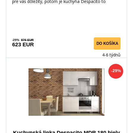
pre vás dôležitý, potom je kuchyňa Despacito to
-29%
876 EUR
DO KOŠÍKA
623 EUR
4-6 týdnů
-29%
Kuchynská linka Despacito MDR 180 biely