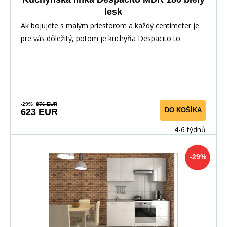
lesk
Ak bojujete s malým priestorom a každý centimeter je
pre vás dôležitý, potom je kuchyňa Despacito to
-29%
876 EUR
DO KOŠÍKA
623 EUR
4-6 týdnů
-29%