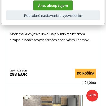
Áno, akceptujem
Podrobné nastavenia s vysvetlením
Kuchynská linka Daja III 180 biela
Moderná kuchynská linka Daja v minimalistickom
dizajne a nadčasových farbách dodá vášmu domovu
elega
-29%
413 EUR
DO KOŠÍKA
293 EUR
4-6 týdnů
-29%