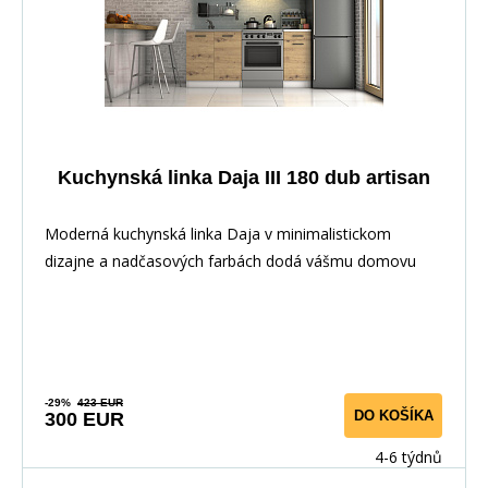
Kuchynská linka Daja III 180 dub artisan
Moderná kuchynská linka Daja v minimalistickom
dizajne a nadčasových farbách dodá vášmu domovu
elega
-29%
423 EUR
DO KOŠÍKA
300 EUR
4-6 týdnů