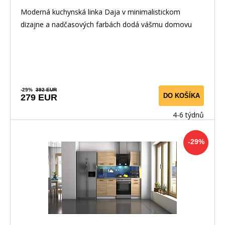
Moderná kuchynská linka Daja v minimalistickom
dizajne a nadčasových farbách dodá vášmu domovu
elega
-29%
392 EUR
DO KOŠÍKA
279 EUR
4-6 týdnů
-29%