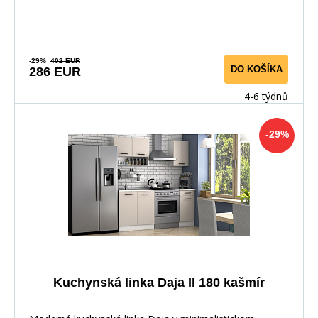
-29%
402 EUR
DO KOŠÍKA
286 EUR
4-6 týdnů
-29%
Kuchynská linka Daja II 180 kašmír