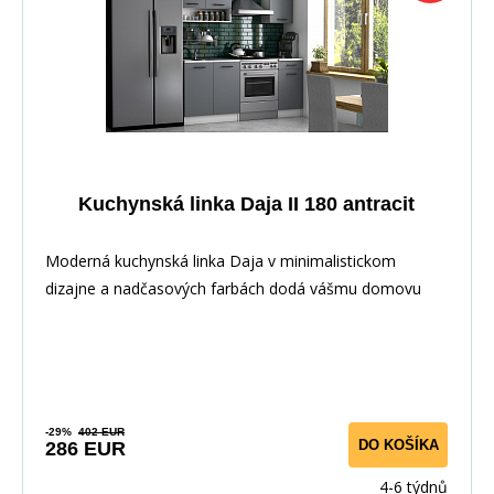
Kuchynská linka Daja II 180 antracit
Moderná kuchynská linka Daja v minimalistickom
dizajne a nadčasových farbách dodá vášmu domovu
elega
-29%
402 EUR
DO KOŠÍKA
286 EUR
4-6 týdnů