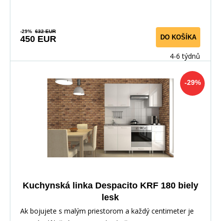
-29%
632 EUR
DO KOŠÍKA
450 EUR
4-6 týdnů
-29%
Kuchynská linka Despacito KRF 180 biely
lesk
Ak bojujete s malým priestorom a každý centimeter je