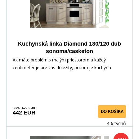
Kuchynská linka Diamond 180/120 dub
sonoma/casketon
Ak máte problém s malým priestorom a každý
centimeter je pre vás dôležitý, potom je kuchyňa
Diamond
-29%
622 EUR
DO KOŠÍKA
442 EUR
4-6 týdnů