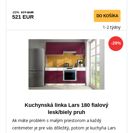
-23%
677 EUR
DO KOŠÍKA
521 EUR
1-2 týdny
-29%
Kuchynská linka Lars 180 fialový
lesk/biely pruh
Ak máte problém s malým priestorom a každý
centimeter je pre vás dôležitý, potom je kuchyňa Lars