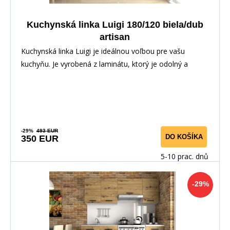
Kuchynská linka Luigi 180/120 biela/dub
artisan
Kuchynská linka Luigi je ideálnou voľbou pre vašu
kuchyňu. Je vyrobená z laminátu, ktorý je odolný a
-29%
493 EUR
DO KOŠÍKA
350 EUR
5-10 prac. dnů
-29%