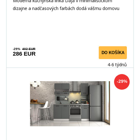
Moderná kuchynská linka Daja v minimalistickom
dizajne a nadčasových farbách dodá vášmu domovu
elega
-29%
402 EUR
DO KOŠÍKA
286 EUR
4-6 týdnů
-29%