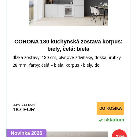
CORONA 180 kuchynská zostava korpus:
biely, čelá: biela
dĺžka zostavy: 180 cm, plynové zdviháky, doska hrúbky
28 mm, farby: čelá – biela, korpus - biely, do
-23%
243 EUR
DO KOŠÍKA
187 EUR
skladom
Novinka 2026
-23%