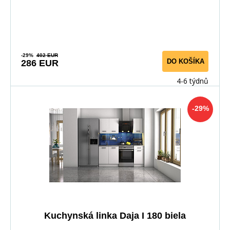
elega
-29%
402 EUR
DO KOŠÍKA
286 EUR
4-6 týdnů
-29%
Kuchynská linka Daja I 180 biela