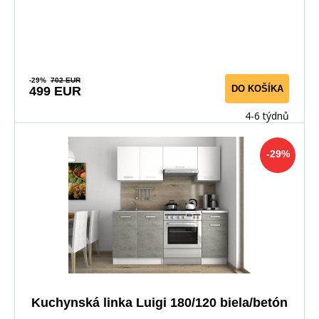
tou
-29%
702 EUR
DO KOŠÍKA
499 EUR
4-6 týdnů
-29%
Kuchynská linka Luigi 180/120 biela/betón