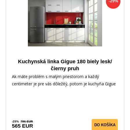
-29%
Kuchynská linka Gigue 180 biely lesk/
čierny pruh
Ak máte problém s malým priestorom a každý
centimeter je pre vás dôležitý, potom je kuchyňa Gigue
to
-29%
796 EUR
DO KOŠÍKA
565 EUR