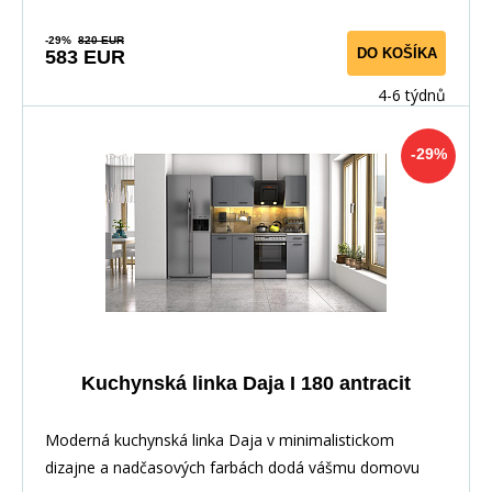
-29%
820 EUR
DO KOŠÍKA
583 EUR
4-6 týdnů
-29%
Kuchynská linka Daja I 180 antracit
Moderná kuchynská linka Daja v minimalistickom
dizajne a nadčasových farbách dodá vášmu domovu