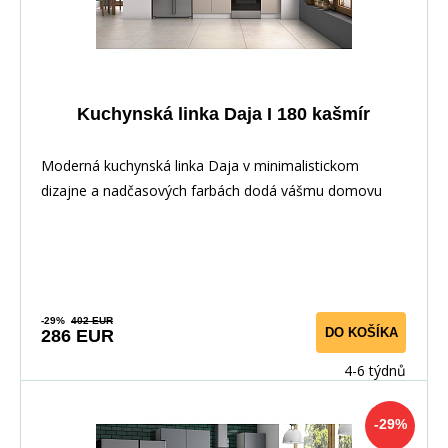
Kuchynská linka Daja I 180 kašmír
Moderná kuchynská linka Daja v minimalistickom
dizajne a nadčasových farbách dodá vášmu domovu
elega
-29%
402 EUR
DO KOŠÍKA
286 EUR
4-6 týdnů
-29%