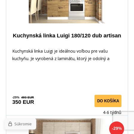
Kuchynská linka Luigi 180/120 dub artisan
Kuchynská linka Luigi je ideálnou voľbou pre vašu
kuchyňu. Je vyrobená z laminátu, ktorý je odolný a
-29%
493 EUR
DO KOŠÍKA
350 EUR
4-6 týdnů
Súkromie
-29%