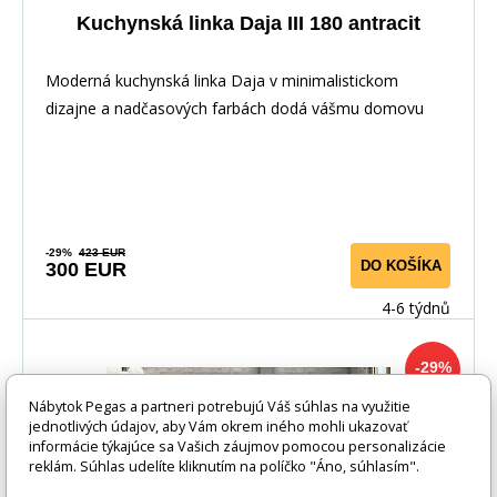
Kuchynská linka Daja III 180 antracit
Moderná kuchynská linka Daja v minimalistickom
dizajne a nadčasových farbách dodá vášmu domovu
elega
-29%
423 EUR
DO KOŠÍKA
300 EUR
4-6 týdnů
-29%
Nábytok Pegas a partneri potrebujú Váš súhlas na využitie
jednotlivých údajov, aby Vám okrem iného mohli ukazovať
informácie týkajúce sa Vašich záujmov pomocou personalizácie
reklám. Súhlas udelíte kliknutím na políčko "Áno, súhlasím".