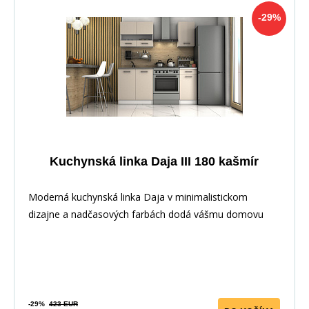
-29%
Kuchynská linka Daja III 180 kašmír
Moderná kuchynská linka Daja v minimalistickom
dizajne a nadčasových farbách dodá vášmu domovu
elega
-29%
423 EUR