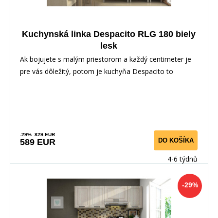
Kuchynská linka Despacito RLG 180 biely
lesk
Ak bojujete s malým priestorom a každý centimeter je
pre vás dôležitý, potom je kuchyňa Despacito to
-29%
829 EUR
DO KOŠÍKA
589 EUR
4-6 týdnů
-29%