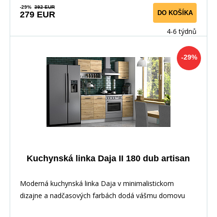
-29%
392 EUR
DO KOŠÍKA
279 EUR
4-6 týdnů
-29%
Kuchynská linka Daja II 180 dub artisan
Moderná kuchynská linka Daja v minimalistickom
dizajne a nadčasových farbách dodá vášmu domovu
elega