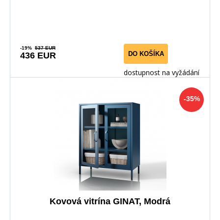
-19%
537 EUR
DO KOŠÍKA
436 EUR
dostupnost na vyžádání
-35%
Kovová vitrína GINAT, Modrá