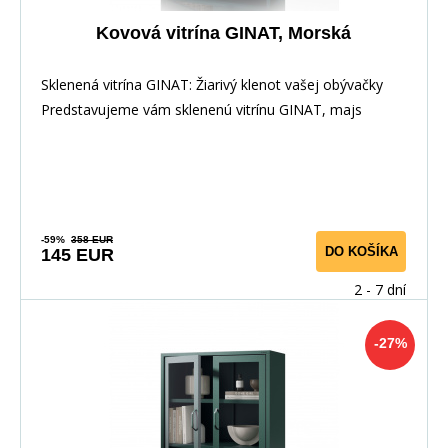
Kovová vitrína GINAT, Morská
Sklenená vitrína GINAT: Žiarivý klenot vašej obývačky
Predstavujeme vám sklenenú vitrínu GINAT, majs
-59%
358 EUR
DO KOŠÍKA
145 EUR
2 - 7 dní
-27%