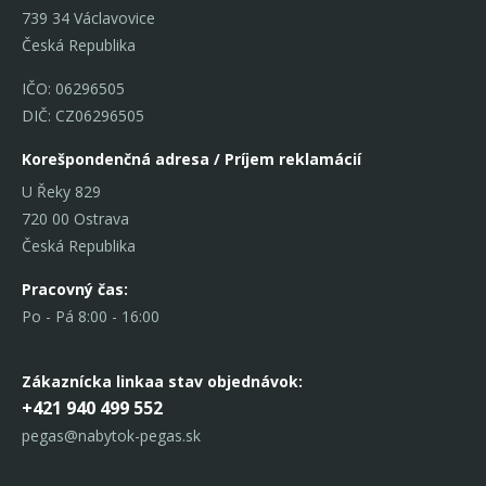
739 34 Václavovice
Česká Republika
IČO: 06296505
DIČ: CZ06296505
Korešpondenčná adresa / Príjem reklamácií
U Řeky 829
720 00 Ostrava
Česká Republika
Pracovný čas:
Po - Pá 8:00 - 16:00
Zákaznícka linka
a stav objednávok:
+421 940 499 552
pegas@nabytok-pegas.sk