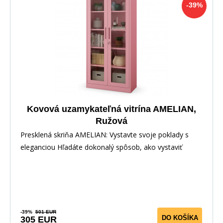
-39%
Kovová uzamykateľná vitrína AMELIAN,
Ružová
Presklená skriňa AMELIAN: Vystavte svoje poklady s
eleganciou Hľadáte dokonalý spôsob, ako vystaviť
-39%
501 EUR
DO KOŠÍKA
305 EUR