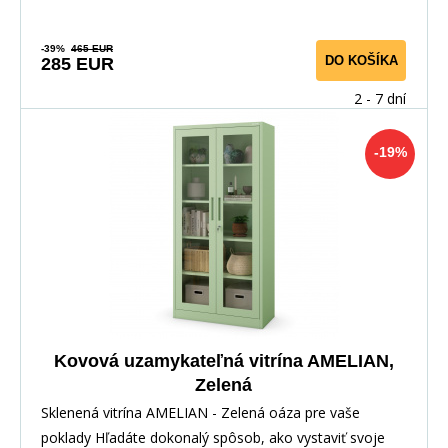
-39%
465 EUR
DO KOŠÍKA
285 EUR
2 - 7 dní
-19%
Kovová uzamykateľná vitrína AMELIAN,
Zelená
Sklenená vitrína AMELIAN - Zelená oáza pre vaše
poklady Hľadáte dokonalý spôsob, ako vystaviť svoje