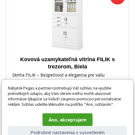
Kovová uzamykateľná vitrína FILIK s
trezorom, Biela
Skriňa FILIK – Bezpečnosť a elegancia pre vašu
kanceláriu aj dielňu Hľadáte dokonalé riešenie pre us
Nábytok Pegas a partneri potrebujú Váš súhlas na využitie
jednotlivých údajov, aby Vám okrem iného mohli ukazovať
informácie týkajúce sa Vašich záujmov pomocou personalizácie
reklám. Súhlas udelíte kliknutím na políčko "Áno, súhlasím".
Áno, akceptujem
-35%
537 EUR
DO KOŠÍKA
349 EUR
Podrobné nastavenia s vysvetlením