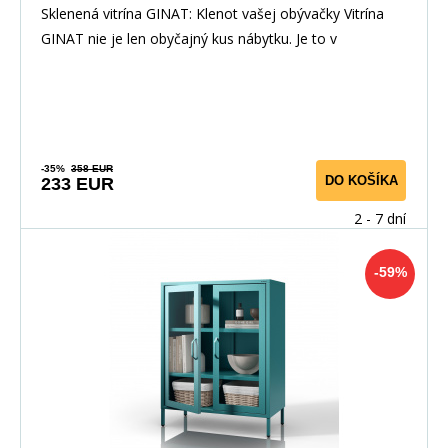
Sklenená vitrína GINAT: Klenot vašej obývačky Vitrína
GINAT nie je len obyčajný kus nábytku. Je to v
-35%
358 EUR
DO KOŠÍKA
233 EUR
2 - 7 dní
-59%