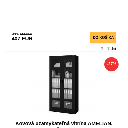
-19%
501 EUR
DO KOŠÍKA
407 EUR
2 - 7 dní
-27%
Kovová uzamykateľná vitrína AMELIAN,