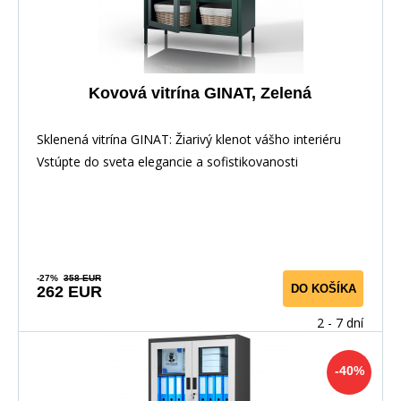
Kovová vitrína GINAT, Zelená
Sklenená vitrína GINAT: Žiarivý klenot vášho interiéru
Vstúpte do sveta elegancie a sofistikovanosti
-27%
358 EUR
DO KOŠÍKA
262 EUR
2 - 7 dní
-40%