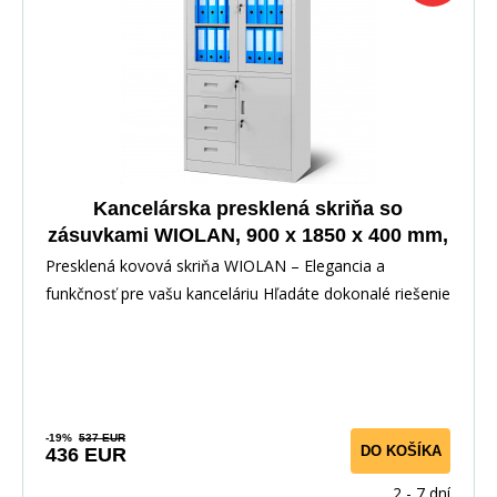
Kancelárska presklená skriňa so
zásuvkami WIOLAN, 900 x 1850 x 400 mm,
sivá
Presklená kovová skriňa WIOLAN – Elegancia a
funkčnosť pre vašu kanceláriu Hľadáte dokonalé riešenie
-19%
537 EUR
DO KOŠÍKA
436 EUR
2 - 7 dní