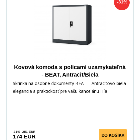
-31%
Kovová komoda s policami uzamykateľná
- BEAT, Antracit/Biela
Skrinka na osobné dokumenty BEAT – Antracitovo-biela
elegancia a praktickosť pre vašu kanceláriu Hľa
-31%
251 EUR
DO KOŠÍKA
174 EUR