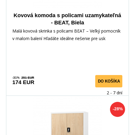
Kovová komoda s policami uzamykateľná
- BEAT, Biela
Malá kovová skrinka s policami BEAT – Veľký pomocník
v malom balení Hľadáte ideálne riešenie pre usk
-31%
251 EUR
DO KOŠÍKA
174 EUR
2 - 7 dní
-28%