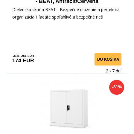
- BEAT, Antracit/Červená
Dielenská skriňa BEAT - Bezpečné uloženie a perfektná
organizácia Hľadáte spoľahlivé a bezpečné rieš
-31%
251 EUR
DO KOŠÍKA
174 EUR
2 - 7 dní
-31%