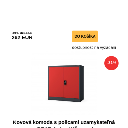
uspori
-19%
322 EUR
DO KOŠÍKA
262 EUR
dostupnost na vyžádání
-31%
Kovová komoda s policami uzamykateľná