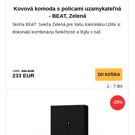
Kovová komoda s policami uzamykateľná
- BEAT, Zelená
Skriňa BEAT: Svieža Zelená pre Vašu Kanceláriu Užite si
dokonalú kombináciu funkčnosti a štýlu s naš
-19%
286 EUR
DO KOŠÍKA
233 EUR
2 - 7 dní
-25%