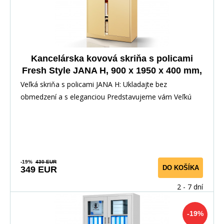
Kancelárska kovová skriňa s policami
Fresh Style JANA H, 900 x 1950 x 400 mm,
Béžová
Veľká skriňa s policami JANA H: Ukladajte bez
obmedzení a s eleganciou Predstavujeme vám Veľkú
skriň
-19%
430 EUR
DO KOŠÍKA
349 EUR
2 - 7 dní
-19%