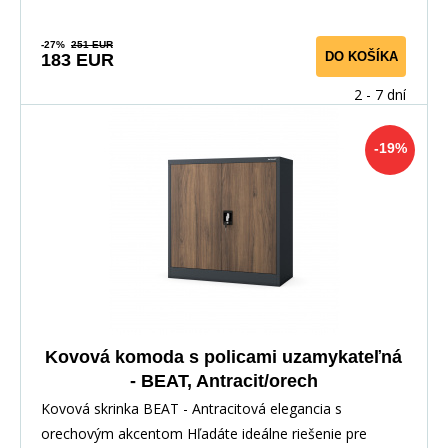
-27%
251 EUR
DO KOŠÍKA
183 EUR
2 - 7 dní
-19%
Kovová komoda s policami uzamykateľná
- BEAT, Antracit/orech
Kovová skrinka BEAT - Antracitová elegancia s
orechovým akcentom Hľadáte ideálne riešenie pre