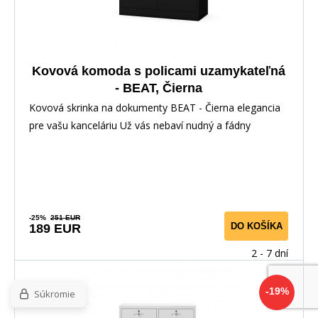
Kovová komoda s policami uzamykateľná
- BEAT, Čierna
Kovová skrinka na dokumenty BEAT - Čierna elegancia
pre vašu kanceláriu Už vás nebaví nudný a fádny
-25%
251 EUR
DO KOŠÍKA
189 EUR
2 - 7 dní
-19%
Súkromie