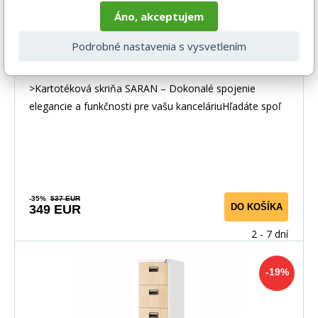
Áno, akceptujem
Podrobné nastavenia s vysvetlením
Kovová kartotéková skriňa SARAN V5, 460
x 1630 x 620 mm, Eco Design:
antracitová/orech
>Kartotéková skriňa SARAN – Dokonalé spojenie
elegancie a funkčnosti pre vašu kanceláriuHľadáte spoľ
-35%
537 EUR
DO KOŠÍKA
349 EUR
2 - 7 dní
-19%