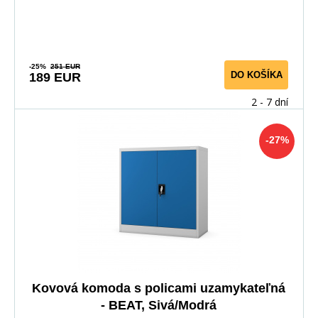
-25%
251 EUR
DO KOŠÍKA
189 EUR
2 - 7 dní
-27%
Kovová komoda s policami uzamykateľná
- BEAT, Sivá/Modrá