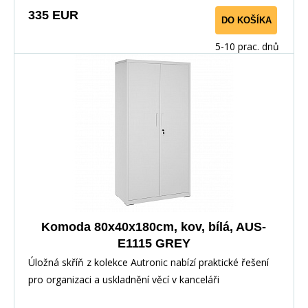
335 EUR
DO KOŠÍKA
5-10 prac. dnů
Komoda 80x40x180cm, kov, bílá, AUS-
E1115 GREY
Úložná skříň z kolekce Autronic nabízí praktické řešení
pro organizaci a uskladnění věcí v kanceláři