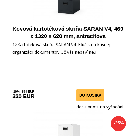
Kovová kartotéková skriňa SARAN V4, 460
x 1320 x 620 mm, antracitová
1>Kartotéková skriňa SARAN V4: Kľúč k efektívnej
organizácii dokumentov Už vás nebaví neu
-19%
394 EUR
DO KOŠÍKA
320 EUR
dostupnost na vyžádání
-35%