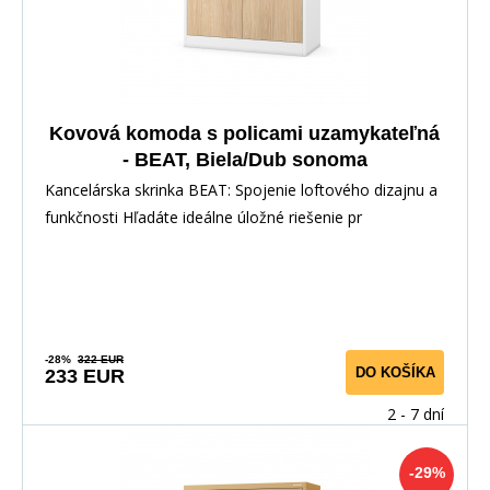
Kovová komoda s policami uzamykateľná
- BEAT, Biela/Dub sonoma
Kancelárska skrinka BEAT: Spojenie loftového dizajnu a
funkčnosti Hľadáte ideálne úložné riešenie pr
-28%
322 EUR
DO KOŠÍKA
233 EUR
2 - 7 dní
-29%