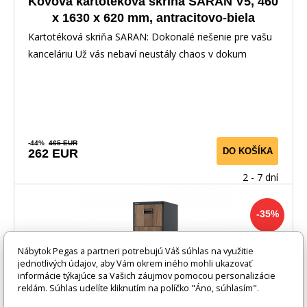
Kovová kartotéková skriňa SARAN V5, 460
x 1630 x 620 mm, antracitovo-biela
Kartotéková skriňa SARAN: Dokonalé riešenie pre vašu
kanceláriu Už vás nebaví neustály chaos v dokum
-44%
465 EUR
DO KOŠÍKA
262 EUR
2 - 7 dní
-35%
Nábytok Pegas a partneri potrebujú Váš súhlas na využitie
jednotlivých údajov, aby Vám okrem iného mohli ukazovať
informácie týkajúce sa Vašich záujmov pomocou personalizácie
reklám. Súhlas udelíte kliknutím na políčko "Áno, súhlasím".