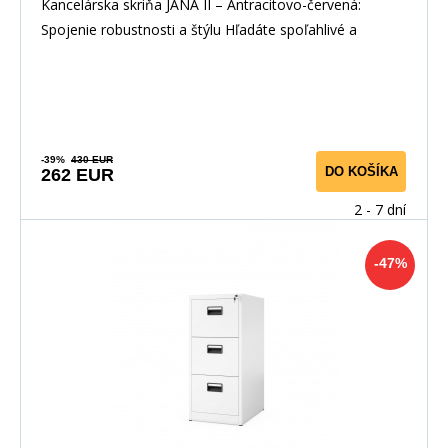
Antracitovo-červená
Kancelárska skriňa JANA II – Antracitovo-červená:
Spojenie robustnosti a štýlu Hľadáte spoľahlivé a
-39%
430 EUR
DO KOŠÍKA
262 EUR
2 - 7 dní
-47%