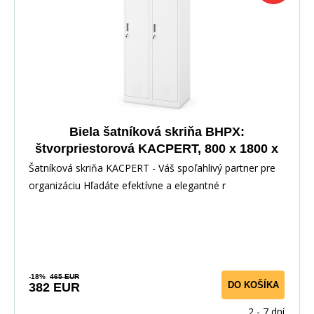
Biela šatníková skriňa BHPX:
štvorpriestorová KACPERT, 800 x 1800 x
500 mm
Šatníková skriňa KACPERT - Váš spoľahlivý partner pre
organizáciu Hľadáte efektívne a elegantné r
-18%
465 EUR
DO KOŠÍKA
382 EUR
2 - 7 dní