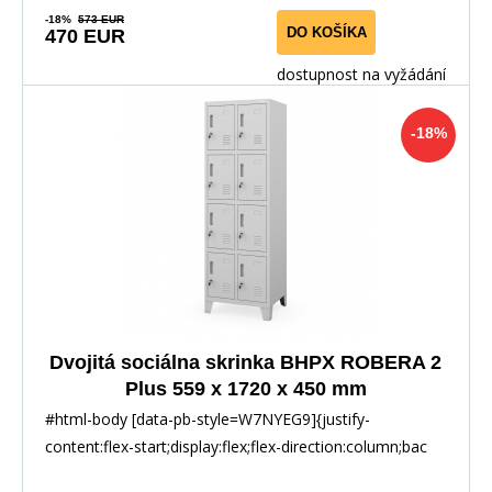
-18%
573 EUR
DO KOŠÍKA
470 EUR
dostupnost na vyžádání
-18%
Dvojitá sociálna skrinka BHPX ROBERA 2
Plus 559 x 1720 x 450 mm
#html-body [data-pb-style=W7NYEG9]{justify-
content:flex-start;display:flex;flex-direction:column;bac