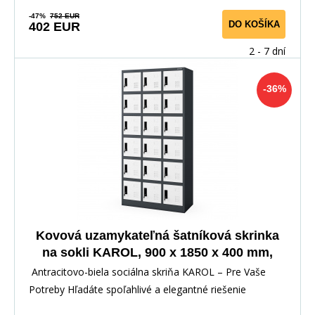
-47%
752 EUR
DO KOŠÍKA
402 EUR
2 - 7 dní
-36%
Kovová uzamykateľná šatníková skrinka
na sokli KAROL, 900 x 1850 x 400 mm,
antracitovo-biela
Antracitovo-biela sociálna skriňa KAROL – Pre Vaše
Potreby Hľadáte spoľahlivé a elegantné riešenie