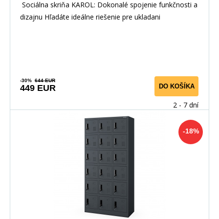
antracitovo-červená
Sociálna skriňa KAROL: Dokonalé spojenie funkčnosti a
dizajnu Hľadáte ideálne riešenie pre ukladani
-30%
644 EUR
DO KOŠÍKA
449 EUR
2 - 7 dní
-18%