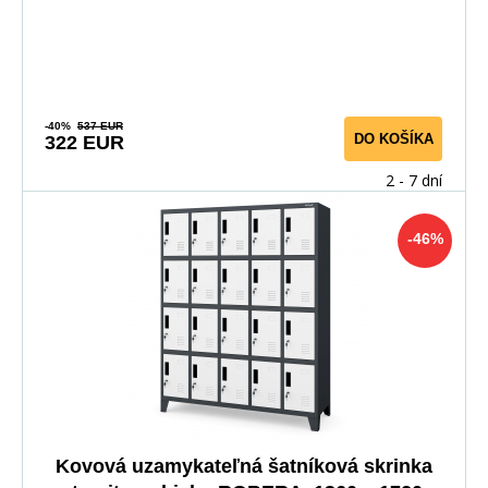
-40%
537 EUR
DO KOŠÍKA
322 EUR
2 - 7 dní
-46%
Kovová uzamykateľná šatníková skrinka