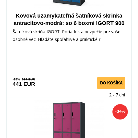
Kovová uzamykateľná šatníková skrinka
antracitovo-modrá: so 6 boxmi IGORT 900
x 1850 x 450 mm
Šatníková skriňa IGORT: Poriadok a bezpečie pre vaše
osobné veci Hľadáte spoľahlivé a praktické r
-18%
537 EUR
DO KOŠÍKA
441 EUR
2 - 7 dní
-34%