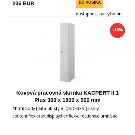
DO KOŠÍKA
206 EUR
dostupnost na vyžádání
-18%
Kovová pracovná skrinka KACPERT II 1
Plus 300 x 1800 x 500 mm
#html-body [data-pb-style=QSDE3XS]{justify-
content:flex-start;display:flex;flex-direction:column;bac