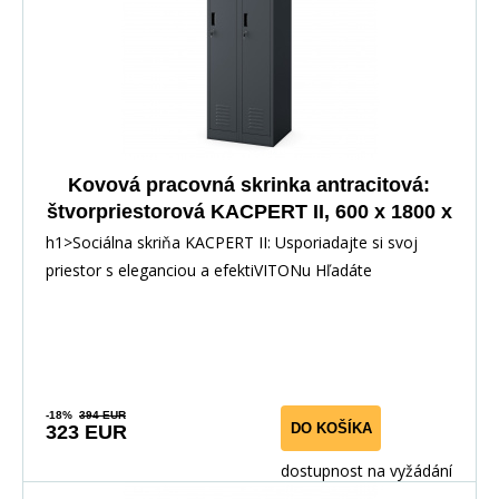
Kovová pracovná skrinka antracitová:
štvorpriestorová KACPERT II, 600 x 1800 x
500 mm
h1>Sociálna skriňa KACPERT II: Usporiadajte si svoj
priestor s eleganciou a efektiVITONu Hľadáte
-18%
394 EUR
DO KOŠÍKA
323 EUR
dostupnost na vyžádání