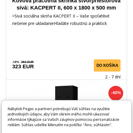
Kovová pracovná skrinka štvorpriestorová
sivá: KACPERT II, 600 x 1800 x 500 mm
>Sivá sociálna skriňa KACPERT II – Vaše spoľahlivé
riešenie pre ukladanieHľadáte robustnú a praktick
-18%
394 EUR
DO KOŠÍKA
323 EUR
2 - 7 dní
-40%
Nábytok Pegas a partneri potrebujú Váš súhlas na využitie
jednotlivých údajov, aby Vám okrem iného mohli ukazovať
informácie týkajúce sa Vašich záujmov pomocou personalizácie
reklám. Súhlas udelíte kliknutím na políčko "Áno, súhlasím".