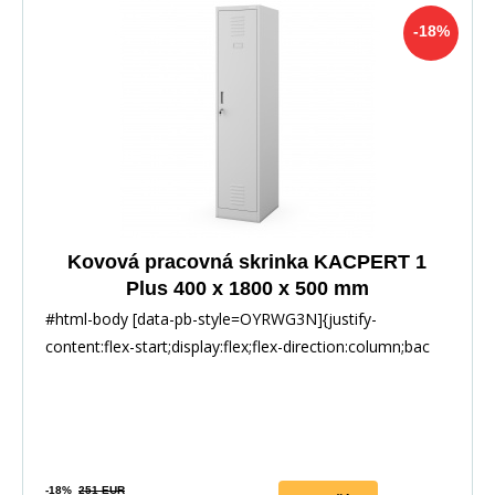
-18%
Kovová pracovná skrinka KACPERT 1
Plus 400 x 1800 x 500 mm
#html-body [data-pb-style=OYRWG3N]{justify-
content:flex-start;display:flex;flex-direction:column;bac
-18%
251 EUR