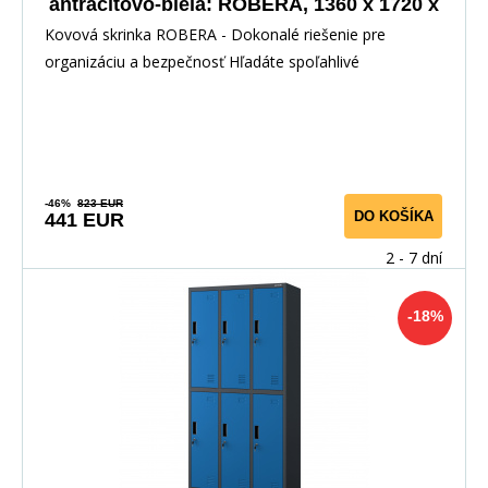
antracitovo-biela: ROBERA, 1360 x 1720 x
450 mm
Kovová skrinka ROBERA - Dokonalé riešenie pre
organizáciu a bezpečnosť Hľadáte spoľahlivé
-46%
823 EUR
DO KOŠÍKA
441 EUR
2 - 7 dní
-18%