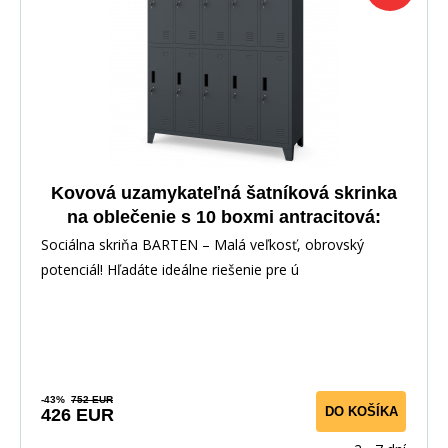
Kovová uzamykateľná šatníková skrinka
na oblečenie s 10 boxmi antracitová:
BARTEN 1360 x 1720 x 450 mm
Sociálna skriňa BARTEN – Malá veľkosť, obrovský
potenciál! Hľadáte ideálne riešenie pre ú
-43%
752 EUR
DO KOŠÍKA
426 EUR