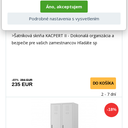
Áno, akceptujem
Podrobné nastavenia s vysvetlením
Kovová pracovná skrinka štvorpriestorová
čierna: KACPERT II, 600 x 1800 x 500 mm
>Šatníková skriňa KACPERT II - Dokonalá organizácia a
bezpečie pre vašich zamestnancov Hľadáte sp
-40%
394 EUR
DO KOŠÍKA
235 EUR
2 - 7 dní
-18%