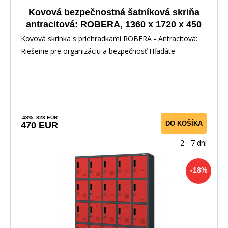
Kovová bezpečnostná šatníková skriňa
antracitová: ROBERA, 1360 x 1720 x 450
mm
Kovová skrinka s priehradkami ROBERA - Antracitová:
Riešenie pre organizáciu a bezpečnosť Hľadáte
-43%
823 EUR
DO KOŠÍKA
470 EUR
2 - 7 dní
-18%