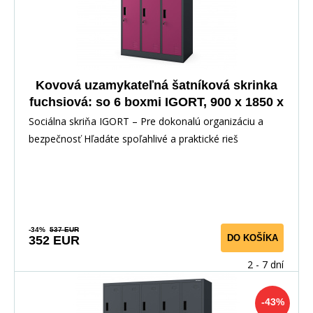
Kovová uzamykateľná šatníková skrinka
fuchsiová: so 6 boxmi IGORT, 900 x 1850 x
450 mm
Sociálna skriňa IGORT – Pre dokonalú organizáciu a
bezpečnosť Hľadáte spoľahlivé a praktické rieš
-34%
537 EUR
DO KOŠÍKA
352 EUR
2 - 7 dní
-43%