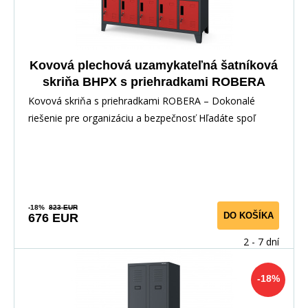
Kovová plechová uzamykateľná šatníková
skriňa BHPX s priehradkami ROBERA
1360 x 1720 x 450 mm, antracitovo-
Kovová skriňa s priehradkami ROBERA – Dokonalé
červená
riešenie pre organizáciu a bezpečnosť Hľadáte spoľ
-18%
823 EUR
DO KOŠÍKA
676 EUR
2 - 7 dní
-18%