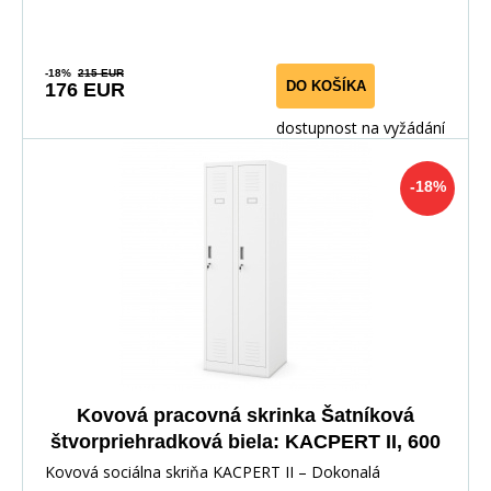
-18%
215 EUR
DO KOŠÍKA
176 EUR
dostupnost na vyžádání
-18%
Kovová pracovná skrinka Šatníková
štvorpriehradková biela: KACPERT II, 600
x 1800 x 500 mm
Kovová sociálna skriňa KACPERT II – Dokonalá