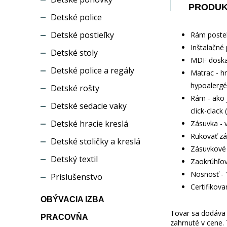
PRODU
Detské police
Detské postieľky
Rám postel
Inštalačné 
Detské stoly
MDF doska 
Detské police a regály
Matrac - h
hypoalergé
Detské rošty
Rám - ako 
Detské sedacie vaky
click-clack
Detské hracie kreslá
Zásuvka - 
Rukoväť zá
Detské stoličky a kreslá
Zásuvkové 
Detský textil
Zaokrúhľov
Nosnosť - 
Príslušenstvo
Certifikov
OBÝVACIA IZBA
Tovar sa dodáva b
PRACOVŇA
zahrnuté v cene.