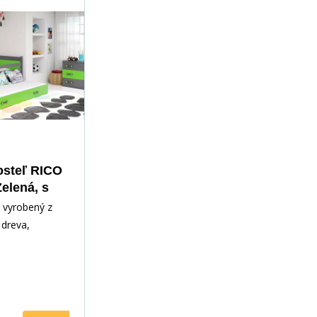
osteľ RICO
Zelená, s
 90x200 cm,
 vyrobený z
atraca
dreva,
ným lakom.
slušenstvo -