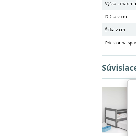
Výška - maximá
Dĺžka v cm
Šírka v cm
Priestor na spa
Súvisiac