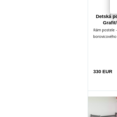
Detská p
Grafit/
prístelkou
Rám postele -
bez m
borovicového 
lakovaný vod
Inštalačné prí
rých
330 EUR