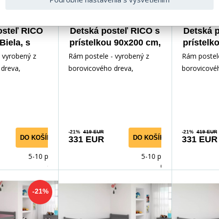
osteľ RICO
Detská posteľ RICO s
Detská 
Biela, s
prístelkou 90x200 cm,
prístelk
 90x200 cm,
s matracmi,
s m
 vyrobený z
Rám postele - vyrobený z
Rám postele
atraca
Grafit/Biela
Graf
dreva,
borovicového dreva,
borovicové
ným lakom.
lakovaný vodným lakom.
lakovaný v
slušenstvo -
Inštalačné príslušenstvo -
Inštalačné p
rých
rých
-21%
419 EUR
-21%
419 EUR
DO KOŠÍKA
DO KOŠÍKA
331 EUR
331 EUR
5-10 prac.
5-10 prac.
dnů
dnů
-21%