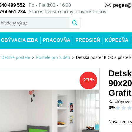
Po - Pia 8:00 - 16:00
940 499 552
pegas@n
734 661 234
Starostlivosť o firmy a živnostníkov
OBÝVACIA IZBA
PRACOVŇA
PREDSIEŇ
KÚPEĽŇA
Detské postele
Postele pro 2 děti
Detská posteľ RICO s prístel
Detsk
-
21
%
90x20
Grafi
Katalógové 
0%
Naša cena 