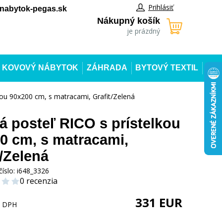
Prihlásiť
abytok-pegas.sk
Nákupný košík
je prázdný
KOVOVÝ NÁBYTOK
ZÁHRADA
BYTOVÝ TEXTIL
kou 90x200 cm, s matracami, Grafit/Zelená
á posteľ RICO s prístelkou
0 cm, s matracami,
t/Zelená
číslo:
i648_3326
0 recenzia
331
EUR
s DPH