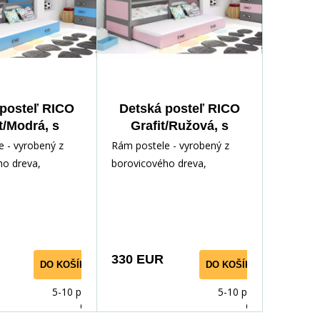
 posteľ RICO
Detská posteľ RICO
t/Modrá, s
Grafit/Ružová, s
ou 90x200 cm,
prístelkou 90x200 cm,
 - vyrobený z
Rám postele - vyrobený z
 matraca
bez matraca
ho dreva,
borovicového dreva,
odným lakom.
lakovaný vodným lakom.
ríslušenstvo -
Inštalačné príslušenstvo -
rých
330 EUR
DO KOŠÍKA
DO KOŠÍKA
5-10 prac.
5-10 prac.
dnů
dnů