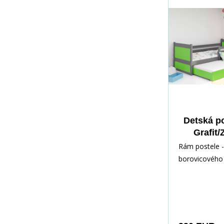
Detská p
Grafit/
prístelkou
Rám postele -
bez m
borovicového 
lakovaný vod
Inštalačné prí
rých