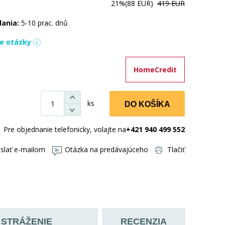
21%
(88 EUR)
419 EUR
dania:
5-10 prac. dnů
ie otázky
HomeCredit
ks
DO KOŠÍKA
Pre objednanie telefonicky, volajte na
+421 940 499 552
slať e-mailom
Otázka na predávajúceho
Tlačiť
STRÁŽENIE
RECENZIA