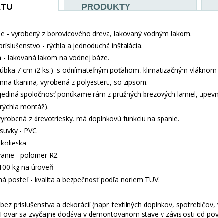
KTU
PRODUKTY
e - vyrobený z borovicového dreva, lakovaný vodným lakom.
príslušenstvo - rýchla a jednoduchá inštalácia.
- lakovaná lakom na vodnej báze.
rúbka 7 cm (2 ks.), s odnímateľným poťahom, klimatizačným vláknom
nna tkanina, vyrobená z polyesteru, so zipsom.
jediná spoločnosť ponúkame rám z pružných brezových lamiel, upev
 (rýchla montáž).
vyrobená z drevotriesky, má doplnkovú funkciu na spanie.
suvky - PVC.
kolieska.
anie - polomer R2.
100 kg na úroveň.
aná posteľ - kvalita a bezpečnosť podľa noriem TUV.
ez príslušenstva a dekorácií (napr. textilných doplnkov, spotrebičov,
 Tovar sa zvyčajne dodáva v demontovanom stave v závislosti od pova