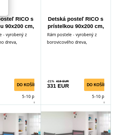
posteľ RICO s
Detská posteľ RICO s
ou 90x200 cm,
prístelkou 90x200 cm,
atracami,
s matracami,
 - vyrobený z
Rám postele - vyrobený z
it/Grafit
Grafit/Modrá
ho dreva,
borovicového dreva,
odným lakom.
lakovaný vodným lakom.
ríslušenstvo -
Inštalačné príslušenstvo -
rých
-21%
419 EUR
DO KOŠÍKA
DO KOŠÍKA
331 EUR
5-10 prac.
5-10 prac.
dnů
dnů