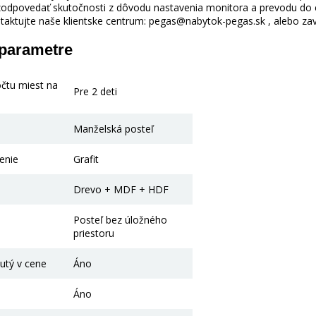
odpovedať skutočnosti z dôvodu nastavenia monitora a prevodu do el
taktujte naše klientske centrum: pegas@nabytok-pegas.sk , alebo zavo
 parametre
očtu miest na
Pre 2 deti
Manželská posteľ
enie
Grafit
Drevo + MDF + HDF
Posteľ bez úložného
priestoru
utý v cene
Áno
Áno