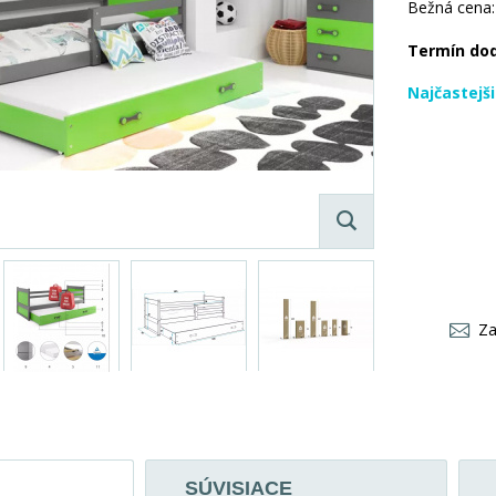
Bežná cena:
Termín do
Najčastejš
Za
SÚVISIACE