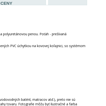
CENY
 a polyuretánovou penou. Poťah - prešívaná
nených PVC úchytkou na kovovej koľajnici, so systémom
 vodovodných batérií, matracov atď.), preto nie sú
hy tovaru. Fotografie môžu byť ilustračné a farba