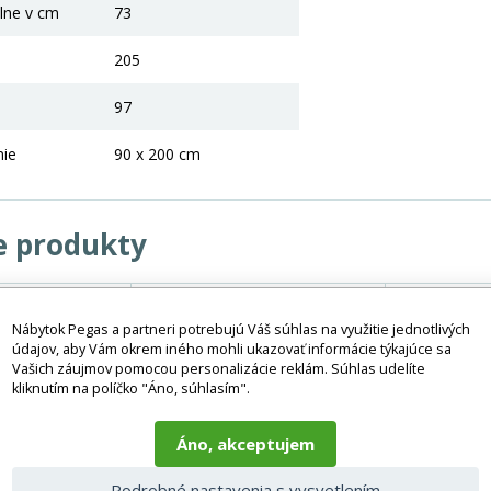
lne v cm
73
205
97
nie
90 x 200 cm
e produkty
Nábytok Pegas a partneri potrebujú Váš súhlas na využitie jednotlivých
-21%
údajov, aby Vám okrem iného mohli ukazovať informácie týkajúce sa
Vašich záujmov pomocou personalizácie reklám. Súhlas udelíte
kliknutím na políčko "Áno, súhlasím".
Áno, akceptujem
Podrobné nastavenia s vysvetlením