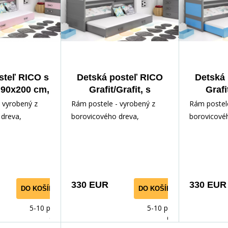
steľ RICO s
Detská posteľ RICO
Detská
 90x200 cm,
Grafit/Grafit, s
Grafi
racami,
prístelkou 90x200 cm,
prístelk
 vyrobený z
Rám postele - vyrobený z
Rám postele
/Ružová
bez matraca
bez
dreva,
borovicového dreva,
borovicové
ným lakom.
lakovaný vodným lakom.
lakovaný v
slušenstvo -
Inštalačné príslušenstvo -
Inštalačné p
rých
rých
330 EUR
330 EUR
DO KOŠÍKA
DO KOŠÍKA
5-10 prac.
5-10 prac.
dnů
dnů