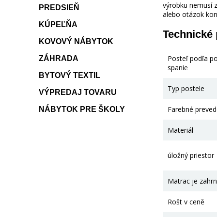
výrobku nemusí z
PREDSIEŇ
alebo otázok kon
KÚPEĽŇA
Technické
KOVOVÝ NÁBYTOK
Posteľ podľa p
ZÁHRADA
spanie
BYTOVÝ TEXTIL
Typ postele
VÝPREDAJ TOVARU
Farebné preved
NÁBYTOK PRE ŠKOLY
Materiál
úložný priestor
Matrac je zahrn
Rošt v ceně