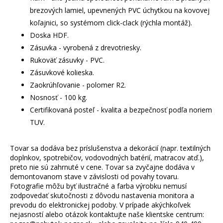
brezových lamiel, upevnených PVC úchytkou na kovovej
koľajnici, so systémom click-clack (rýchla montáž).
Doska HDF.
Zásuvka - vyrobená z drevotriesky.
Rukoväť zásuvky - PVC.
Zásuvkové kolieska.
Zaokrúhľovanie - polomer R2.
Nosnosť - 100 kg.
Certifikovaná posteľ - kvalita a bezpečnosť podľa noriem
TUV.
Tovar sa dodáva bez príslušenstva a dekorácií (napr. textilných
doplnkov, spotrebičov, vodovodných batérií, matracov atď.),
preto nie sú zahrnuté v cene. Tovar sa zvyčajne dodáva v
demontovanom stave v závislosti od povahy tovaru.
Fotografie môžu byť ilustračné a farba výrobku nemusí
zodpovedať skutočnosti z dôvodu nastavenia monitora a
prevodu do elektronickej podoby. V prípade akýchkoľvek
nejasností alebo otázok kontaktujte naše klientske centrum: