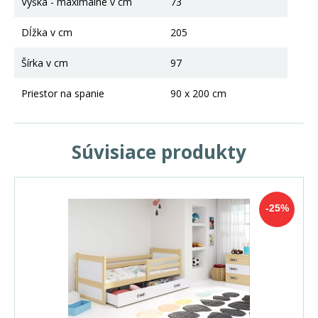
Výška - maximálne v cm
73
Dĺžka v cm
205
Šírka v cm
97
Priestor na spanie
90 x 200 cm
Súvisiace produkty
-25%