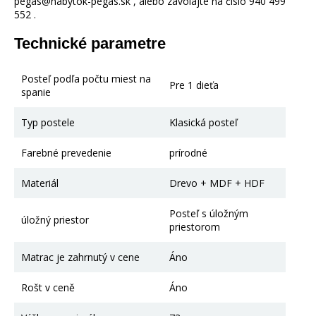
pegas@nabytok-pegas.sk , alebo zavolajte na číslo 940 499
552 .
Technické parametre
Posteľ podľa počtu miest na
Pre 1 dieťa
spanie
Typ postele
Klasická posteľ
Farebné prevedenie
prírodné
Materiál
Drevo + MDF + HDF
Posteľ s úložným
úložný priestor
priestorom
Matrac je zahrnutý v cene
Áno
Rošt v ceně
Áno