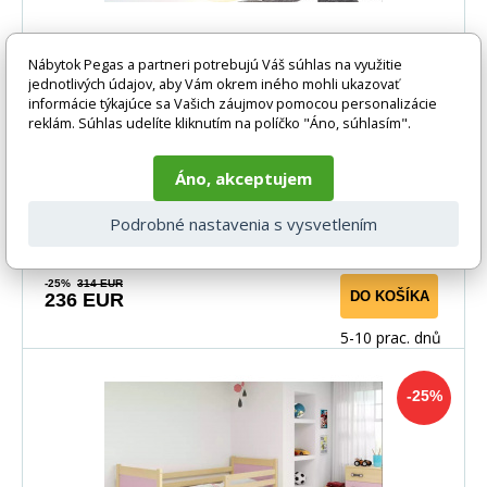
Detská posteľ RICO 90x200 cm so
Nábytok Pegas a partneri potrebujú Váš súhlas na využitie
zásuvkou, s matracom, Prírodná/Biela
jednotlivých údajov, aby Vám okrem iného mohli ukazovať
informácie týkajúce sa Vašich záujmov pomocou personalizácie
Rám postele - vyrobený z borovicového dreva, lakovaný
reklám. Súhlas udelíte kliknutím na políčko "Áno, súhlasím".
vodným lakom. Inštalačné príslušenstvo - rých
Áno, akceptujem
Podrobné nastavenia s vysvetlením
-25%
314 EUR
DO KOŠÍKA
236 EUR
5-10 prac. dnů
-25%