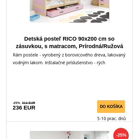
Detská posteľ RICO 90x200 cm so
zásuvkou, s matracom, Prírodná/Ružová
Rám postele - vyrobený z borovicového dreva, lakovaný
vodným lakom. Inštalačné príslušenstvo - rých
-25%
314 EUR
DO KOŠÍKA
236 EUR
5-10 prac. dnů
-25%