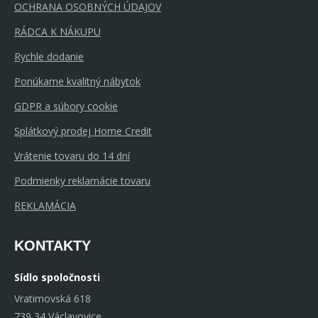
OCHRANA OSOBNÝCH ÚDAJOV
RÁDCA K NÁKUPU
Rychle dodanie
Ponúkame kvalitný nábytok
GDPR a súbory cookie
Splátkový prodej Home Credit
Vrátenie tovaru do 14 dní
Podmienky reklamácie tovaru
REKLAMÁCIA
KONTAKTY
Sídlo spoločnosti
Vratimovská 618
739 34 Václavovice