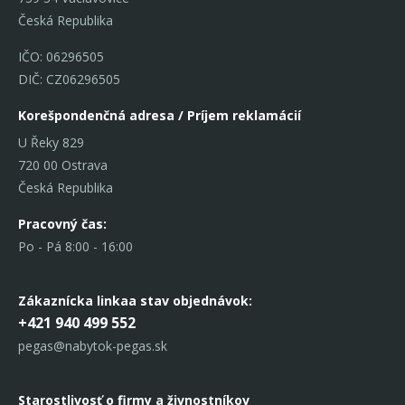
Česká Republika
IČO: 06296505
DIČ: CZ06296505
Korešpondenčná adresa / Príjem reklamácií
U Řeky 829
720 00 Ostrava
Česká Republika
Pracovný čas:
Po - Pá 8:00 - 16:00
Zákaznícka linka
a stav objednávok:
+421 940 499 552
pegas@nabytok-pegas.sk
Starostlivosť o firmy a živnostníkov