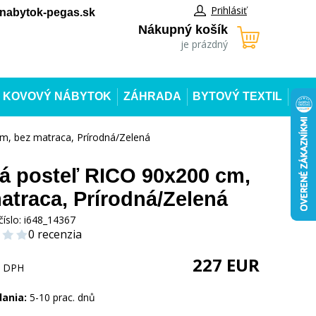
Prihlásiť
abytok-pegas.sk
Nákupný košík
je prázdný
KOVOVÝ NÁBYTOK
ZÁHRADA
BYTOVÝ TEXTIL
m, bez matraca, Prírodná/Zelená
á posteľ RICO 90x200 cm,
atraca, Prírodná/Zelená
číslo:
i648_14367
0 recenzia
227
EUR
s DPH
dania:
5-10 prac. dnů