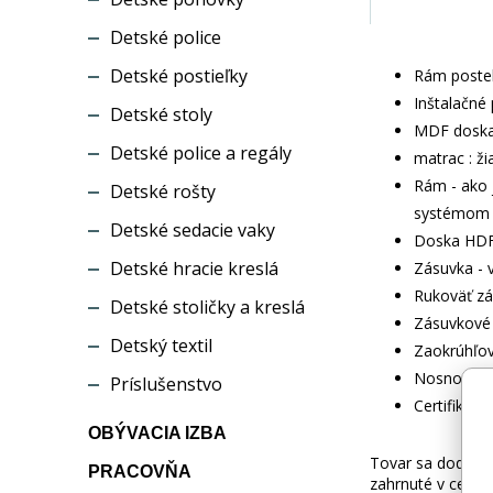
Detské police
Detské postieľky
Rám postel
Inštalačné 
Detské stoly
MDF doska 
Detské police a regály
matrac : ži
Rám - ako 
Detské rošty
systémom c
Detské sedacie vaky
Doska HDF
Detské hracie kreslá
Zásuvka - 
Rukoväť zá
Detské stoličky a kreslá
Zásuvkové 
Detský textil
Zaokrúhľov
Nosnosť - 
Príslušenstvo
Certifikov
OBÝVACIA IZBA
Tovar sa dodáva b
PRACOVŇA
zahrnuté v cene.