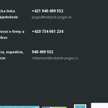
+421 940 499 552
cka linka
objednávok:
pegas@nabytok-pegas.sk
+420 734 661 234
ivosť o firmy a
níkov
940 499 552
ia, expedície,
cie:
reklamace@nabytek-pegas.cz