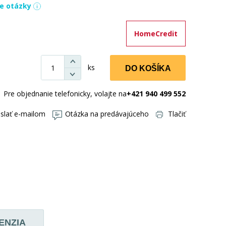
ie otázky
HomeCredit
ks
DO KOŠÍKA
Pre objednanie telefonicky, volajte na
+421 940 499 552
slať e-mailom
Otázka na predávajúceho
Tlačiť
ENZIA