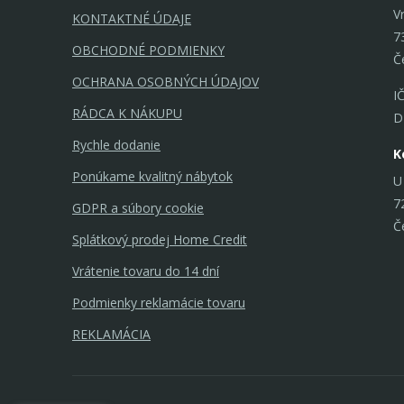
V
KONTAKTNÉ ÚDAJE
7
OBCHODNÉ PODMIENKY
Č
OCHRANA OSOBNÝCH ÚDAJOV
I
RÁDCA K NÁKUPU
D
Rychle dodanie
K
Ponúkame kvalitný nábytok
U
7
GDPR a súbory cookie
Č
Splátkový prodej Home Credit
Vrátenie tovaru do 14 dní
Podmienky reklamácie tovaru
REKLAMÁCIA