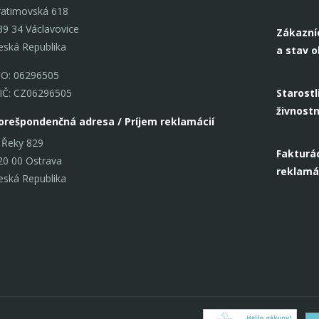
ratimovská 618
39 34 Václavovice
Zákazní
eská Republika
a stav 
ČO: 06296505
IČ: CZ06296505
Starostl
živnost
orešpondenčná adresa / Príjem reklamácií
 Řeky 829
Fakturác
20 00 Ostrava
reklamá
eská Republika