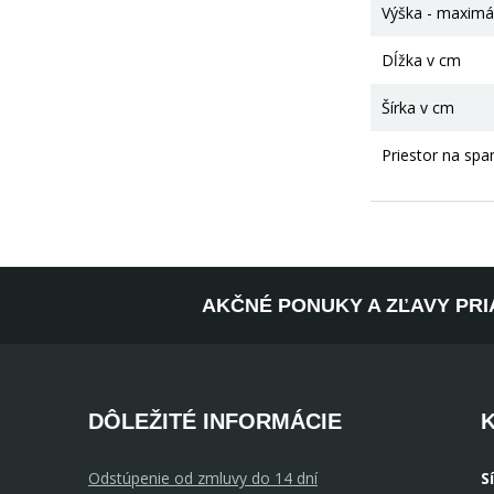
Výška - maximá
Dĺžka v cm
Šírka v cm
Priestor na spa
AKČNÉ PONUKY A ZĽAVY PRI
DÔLEŽITÉ INFORMÁCIE
Odstúpenie od zmluvy do 14 dní
S