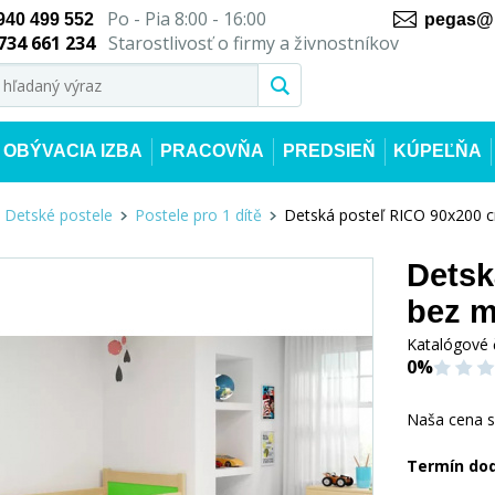
Po - Pia 8:00 - 16:00
940 499 552
pegas@n
734 661 234
Starostlivosť o firmy a živnostníkov
OBÝVACIA IZBA
PRACOVŇA
PREDSIEŇ
KÚPEĽŇA
Detské postele
Postele pro 1 dítě
Detská posteľ RICO 90x200 c
Detsk
bez m
Katalógové 
0%
Naša cena 
Termín do