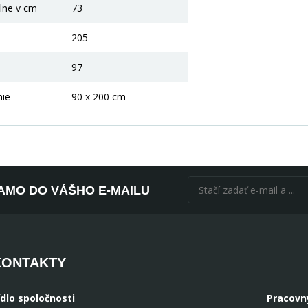
lne v cm
73
205
97
nie
90 x 200 cm
AMO DO VÁŠHO E-MAILU
KONTAKTY
ídlo spoločnosti
Pracovn