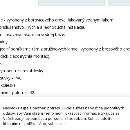
e - vyrobený z borovicového dreva, lakovaný vodným lakom.
príslušenstvo - rýchla a jednoduchá inštalácia.
- lakovaná lakom na vodnej báze.
adny
jediní ponúkame rám z pružinových lamiel, vyrobený z brezového dr
lick-clack (rýchla montáž).
.
vyrobená z drevotriesky.
suvky - PVC.
kolieska.
anie - polomer R2.
100 kg.
aná posteľ - kvalita a bezpečnosť podľa noriem TUV.
Nábytok Pegas a partneri potrebujú Váš súhlas na využitie jednotlivých
údajov, aby Vám okrem iného mohli ukazovať informácie týkajúce sa
Vašich záujmov pomocou personalizácie reklám. Súhlas udelíte
ez príslušenstva a dekorácií (napr. textilných doplnkov, spotrebičov,
kliknutím na políčko "Áno, súhlasím".
 Tovar sa zvyčajne dodáva v demontovanom stave v závislosti od pova