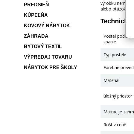
výrobku nemusí z
PREDSIEŇ
alebo otázok kon
KÚPEĽŇA
Technické
KOVOVÝ NÁBYTOK
Posteľ podľa p
ZÁHRADA
spanie
BYTOVÝ TEXTIL
Typ postele
VÝPREDAJ TOVARU
Farebné preved
NÁBYTOK PRE ŠKOLY
Materiál
úložný priestor
Matrac je zahrn
Rošt v ceně