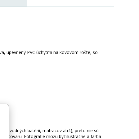
eva, upevnený PVC úchytmi na kovovom rošte, so
 vodovodných batérií, matracov atď.), preto nie sú
hy tovaru. Fotografie môžu byť ilustračné a farba