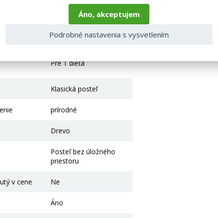
odpovedať skutočnosti z dôvodu nastavenia monitora a prevodu do el
Áno, akceptujem
taktujte naše klientske centrum: pegas@nabytok-pegas.sk , alebo zavo
 parametre
Podrobné nastavenia s vysvetlením
očtu miest na
Pre 1 dieťa
Klasická posteľ
enie
prírodné
Drevo
Posteľ bez úložného
priestoru
utý v cene
Ne
Áno