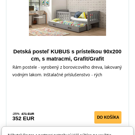
Detská posteľ KUBUS s prístelkou 90x200
cm, s matracmi, Grafit/Grafit
Rám postele - vyrobený z borovicového dreva, lakovaný
vodným lakom. Inštalačné príslušenstvo - rých
-25%
471 EUR
DO KOŠÍKA
352 EUR
5-10 prac. dnů