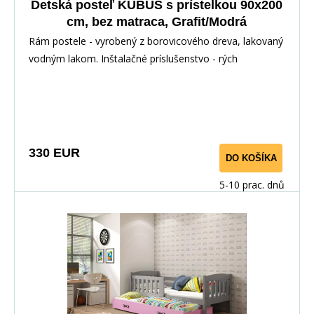
Detská posteľ KUBUS s prístelkou 90x200
cm, bez matraca, Grafit/Modrá
Rám postele - vyrobený z borovicového dreva, lakovaný
vodným lakom. Inštalačné príslušenstvo - rých
330 EUR
DO KOŠÍKA
5-10 prac. dnů