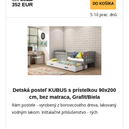
-25%
471 EUR
DO KOŠÍKA
352 EUR
5-10 prac. dnů
Detská posteľ KUBUS s prístelkou 90x200
cm, bez matraca, Grafit/Biela
Rám postele - vyrobený z borovicového dreva, lakovaný
vodným lakom. Inštalačné príslušenstvo - rých