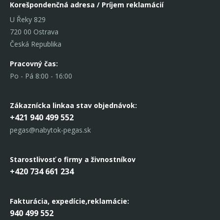
Korešpondenčná adresa / Príjem reklamácií
U Řeky 829
720 00 Ostrava
Česká Republika
Pracovný čas:
Po - Pá 8:00 - 16:00
Zákaznícka linka
a stav objednávok:
+421 940 499 552
pegas@nabytok-pegas.sk
Starostlivosť o firmy a živnostníkov
+420 734 661 234
Fakturácia, expedície,
reklamácie:
940 499 552