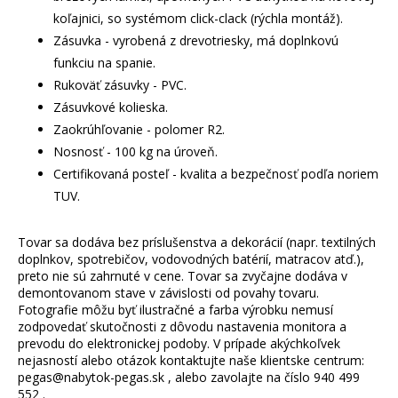
koľajnici, so systémom click-clack (rýchla montáž).
Zásuvka - vyrobená z drevotriesky, má doplnkovú
funkciu na spanie.
Rukoväť zásuvky - PVC.
Zásuvkové kolieska.
Zaokrúhľovanie - polomer R2.
Nosnosť - 100 kg na úroveň.
Certifikovaná posteľ - kvalita a bezpečnosť podľa noriem
TUV.
Tovar sa dodáva bez príslušenstva a dekorácií (napr. textilných
doplnkov, spotrebičov, vodovodných batérií, matracov atď.),
preto nie sú zahrnuté v cene. Tovar sa zvyčajne dodáva v
demontovanom stave v závislosti od povahy tovaru.
Fotografie môžu byť ilustračné a farba výrobku nemusí
zodpovedať skutočnosti z dôvodu nastavenia monitora a
prevodu do elektronickej podoby. V prípade akýchkoľvek
nejasností alebo otázok kontaktujte naše klientske centrum:
pegas@nabytok-pegas.sk , alebo zavolajte na číslo 940 499
552 .