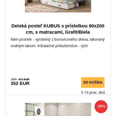
Detská posteľ KUBUS s prístelkou 90x200
cm, s matracami, Grafit/Biela
Rám postele - vyrobený z borovicového dreva, lakovaný
vodným lakom. Inštalačné príslušenstvo - rých
-25%
471 EUR
DO KOŠÍKA
352 EUR
5-10 prac. dnů
-25%