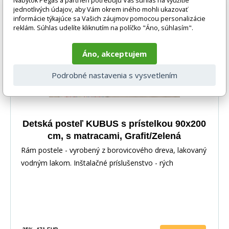
Nábytok Pegas a partneri potrebujú Váš súhlas na využitie
jednotlivých údajov, aby Vám okrem iného mohli ukazovať
-25%
informácie týkajúce sa Vašich záujmov pomocou personalizácie
reklám. Súhlas udelíte kliknutím na políčko "Áno, súhlasím".
Áno, akceptujem
Podrobné nastavenia s vysvetlením
Detská posteľ KUBUS s prístelkou 90x200
cm, s matracami, Grafit/Zelená
Rám postele - vyrobený z borovicového dreva, lakovaný
vodným lakom. Inštalačné príslušenstvo - rých