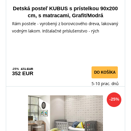
Detská posteľ KUBUS s prístelkou 90x200
cm, s matracami, Grafit/Modrá
Rám postele - vyrobený z borovicového dreva, lakovaný
vodným lakom. Inštalačné príslušenstvo - rých
-25%
471 EUR
DO KOŠÍKA
352 EUR
5-10 prac. dnů
-25%