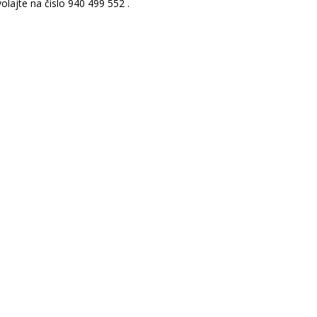
lajte na číslo 940 499 552 .