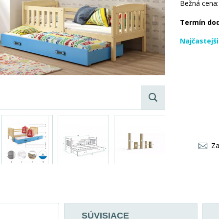
Bežná cena:
Termín do
Najčastejš
Za
SÚVISIACE