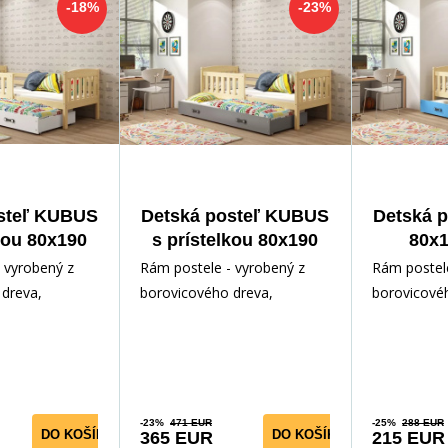
-18%
-23%
steľ KUBUS
Detská posteľ KUBUS
Detská 
kou 80x190
s prístelkou 80x190
80x1
 matraca,
cm, s matracami,
zás
 vyrobený z
Rám postele - vyrobený z
Rám postele
á/Grafit
Prírodná/Grafit
ma
dreva,
borovicového dreva,
borovicové
Príro
ným lakom.
lakovaný vodným lakom.
lakovaný v
slušenstvo -
Inštalačné príslušenstvo -
Inštalačné p
rých
rých
-23%
471 EUR
-25%
288 EUR
DO KOŠÍKA
DO KOŠÍKA
365 EUR
215 EUR