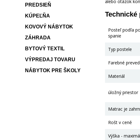
alebo otázok kon
PREDSIEŇ
Technické
KÚPEĽŇA
KOVOVÝ NÁBYTOK
Posteľ podľa p
spanie
ZÁHRADA
BYTOVÝ TEXTIL
Typ postele
VÝPREDAJ TOVARU
Farebné preved
NÁBYTOK PRE ŠKOLY
Materiál
úložný priestor
Matrac je zahrn
Rošt v ceně
Výška - maximá