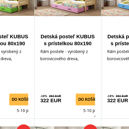
steľ KUBUS
Detská posteľ KUBUS
Detská 
kou 80x190
s prístelkou 80x190
s príst
 matraca,
cm, bez matraca,
cm, b
 vyrobený z
Rám postele - vyrobený z
Rám postele
á/Zelená
Prírodná/Ružová
Príro
dreva,
borovicového dreva,
borovicové
ným lakom.
lakovaný vodným lakom.
lakovaný v
slušenstvo -
Inštalačné príslušenstvo -
Inštalačné p
rých
rých
-18%
393 EUR
-18%
393 EUR
DO KOŠÍKA
DO KOŠÍKA
322 EUR
322 EUR
5-10 prac.
5-10 prac.
dnů
dnů