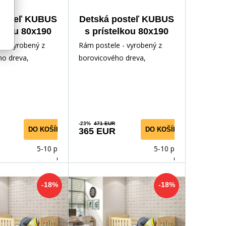
posteľ KUBUS
Detská posteľ KUBUS
elkou 80x190
s prístelkou 80x190
 matracami,
cm, s matracami,
 - vyrobený z
Rám postele - vyrobený z
dná/Ružová
Prírodná/Zelená
ho dreva,
borovicového dreva,
odným lakom.
lakovaný vodným lakom.
ríslušenstvo -
Inštalačné príslušenstvo -
rých
-23%
471 EUR
DO KOŠÍKA
DO KOŠÍKA
365 EUR
5-10 prac.
5-10 prac.
dnů
dnů
-18%
-18%