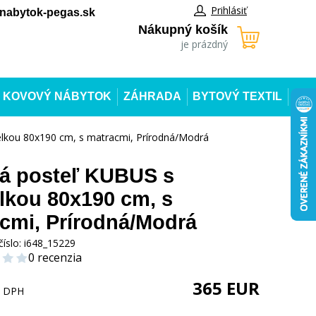
Prihlásiť
abytok-pegas.sk
Nákupný košík
je prázdný
KOVOVÝ NÁBYTOK
ZÁHRADA
BYTOVÝ TEXTIL
elkou 80x190 cm, s matracmi, Prírodná/Modrá
á posteľ KUBUS s
elkou 80x190 cm, s
cmi, Prírodná/Modrá
číslo:
i648_15229
0 recenzia
365
EUR
s DPH