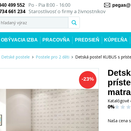
Po - Pia 8:00 - 16:00
940 499 552
pegas@n
734 661 234
Starostlivosť o firmy a živnostníkov
OBÝVACIA IZBA
PRACOVŇA
PREDSIEŇ
KÚPEĽŇA
Detské postele
Postele pro 2 děti
Detská posteľ KUBUS s príst
Detsk
-
23
%
príst
matra
Katalógové 
0%
Naša cena 