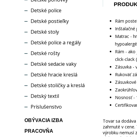
PRODU
Detské police
Detské postieľky
Rám postel
Inštalačné 
Detské stoly
Matrac - h
Detské police a regály
hypoalergé
Rám - ako 
Detské rošty
click-clack
Detské sedacie vaky
Zásuvka - 
Detské hracie kreslá
Rukoväť zá
Zásuvkové 
Detské stoličky a kreslá
Zaokrúhľov
Detský textil
Nosnosť - 
Certifikov
Príslušenstvo
OBÝVACIA IZBA
Tovar sa dodáva b
zahrnuté v cene.
PRACOVŇA
výrobku nemusí z