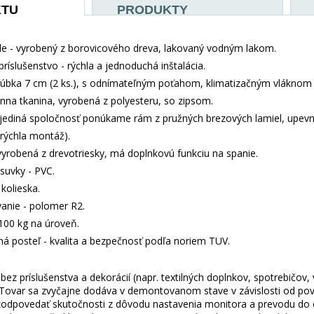
KTU
PRODUKTY
e - vyrobený z borovicového dreva, lakovaný vodným lakom.
príslušenstvo - rýchla a jednoduchá inštalácia.
rúbka 7 cm (2 ks.), s odnímateľným poťahom, klimatizačným vláknom
nna tkanina, vyrobená z polyesteru, so zipsom.
jediná spoločnosť ponúkame rám z pružných brezových lamiel, upev
 (rýchla montáž).
vyrobená z drevotriesky, má doplnkovú funkciu na spanie.
suvky - PVC.
kolieska.
anie - polomer R2.
100 kg na úroveň.
aná posteľ - kvalita a bezpečnosť podľa noriem TUV.
ez príslušenstva a dekorácií (napr. textilných doplnkov, spotrebičov,
 Tovar sa zvyčajne dodáva v demontovanom stave v závislosti od pova
odpovedať skutočnosti z dôvodu nastavenia monitora a prevodu do el