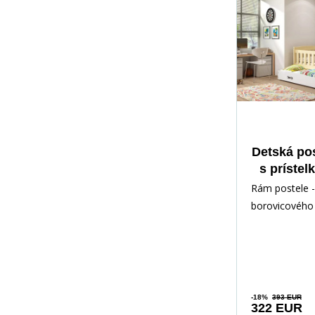
Detská po
s prístel
cm, bez
Rám postele -
Prírodn
borovicového 
lakovaný vod
Inštalačné prí
rých
-18%
393 EUR
322 EUR