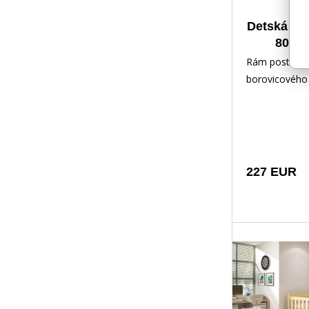
Detská po
80x19
matracom
Rám postele -
borovicového 
lakovaný vod
Inštalačné prí
rých
227 EUR