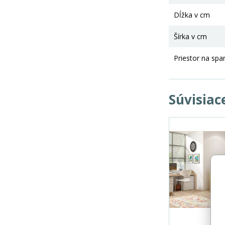
Dĺžka v cm
Šírka v cm
Priestor na spa
Súvisiac