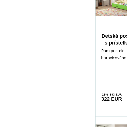
Detská po
s prístel
cm, bez
Rám postele -
Prírodn
borovicového 
lakovaný vod
Inštalačné prí
rých
-18%
393 EUR
322 EUR