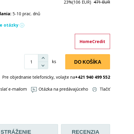
23%
(106 EUR)
471 EUR
dania:
5-10 prac. dnů
ie otázky
HomeCredit
ks
DO KOŠÍKA
Pre objednanie telefonicky, volajte na
+421 940 499 552
slať e-mailom
Otázka na predávajúceho
Tlačiť
STRÁŽENIE
RECENZIA