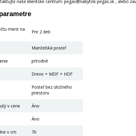
taktujte naše klientske centrum: pegas@nabytok-pegas.sk , alebo zavo
 parametre
očtu miest na
Pre 2 deti
Manželská posteľ
enie
prírodné
Drevo + MDF + HDF
Posteľ bez úložného
priestoru
utý v cene
Áno
Áno
lne v cm
70