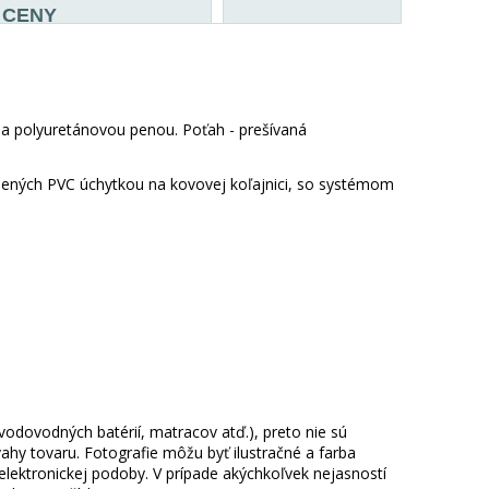
CENY
 a polyuretánovou penou. Poťah - prešívaná
nených PVC úchytkou na kovovej koľajnici, so systémom
 vodovodných batérií, matracov atď.), preto nie sú
hy tovaru. Fotografie môžu byť ilustračné a farba
ektronickej podoby. V prípade akýchkoľvek nejasností