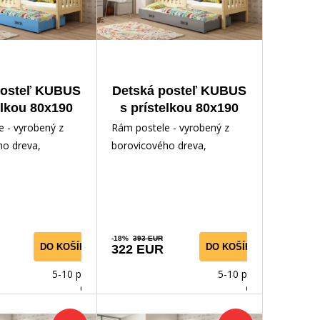
posteľ KUBUS
Detská posteľ KUBUS
elkou 80x190
s prístelkou 80x190
ez matraca,
cm, bez matraca,
 - vyrobený z
Rám postele - vyrobený z
dná/Modrá
Prírodná/Grafit
ho dreva,
borovicového dreva,
odným lakom.
lakovaný vodným lakom.
ríslušenstvo -
Inštalačné príslušenstvo -
rých
-18%
393 EUR
DO KOŠÍKA
DO KOŠÍKA
322 EUR
5-10 prac.
5-10 prac.
dnů
dnů