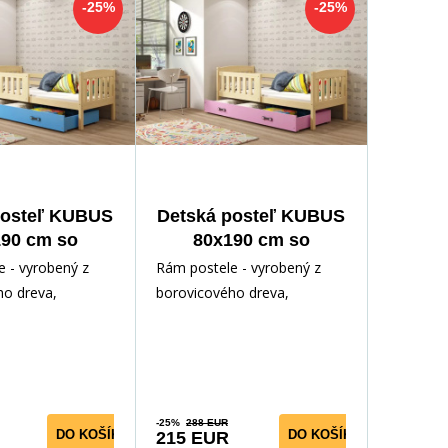
-25%
-25%
posteľ KUBUS
Detská posteľ KUBUS
90 cm so
80x190 cm so
uvkou, s
zásuvkou, s
 - vyrobený z
Rám postele - vyrobený z
tracom,
matracom,
ho dreva,
borovicového dreva,
dná/Modrá
Prírodná/Ružová
odným lakom.
lakovaný vodným lakom.
ríslušenstvo -
Inštalačné príslušenstvo -
rých
-25%
288 EUR
DO KOŠÍKA
DO KOŠÍKA
215 EUR