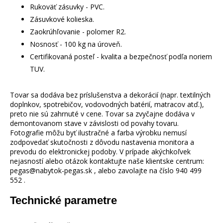
Rukoväť zásuvky - PVC.
Zásuvkové kolieska.
Zaokrúhľovanie - polomer R2.
Nosnosť - 100 kg na úroveň.
Certifikovaná posteľ - kvalita a bezpečnosť podľa noriem
TUV.
Tovar sa dodáva bez príslušenstva a dekorácií (napr. textilných
doplnkov, spotrebičov, vodovodných batérií, matracov atď.),
preto nie sú zahrnuté v cene. Tovar sa zvyčajne dodáva v
demontovanom stave v závislosti od povahy tovaru.
Fotografie môžu byť ilustračné a farba výrobku nemusí
zodpovedať skutočnosti z dôvodu nastavenia monitora a
prevodu do elektronickej podoby. V prípade akýchkoľvek
nejasností alebo otázok kontaktujte naše klientske centrum:
pegas@nabytok-pegas.sk , alebo zavolajte na číslo 940 499
552 .
Technické parametre