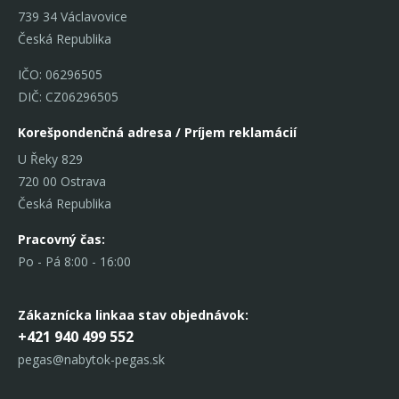
739 34 Václavovice
Česká Republika
IČO: 06296505
DIČ: CZ06296505
Korešpondenčná adresa / Príjem reklamácií
U Řeky 829
720 00 Ostrava
Česká Republika
Pracovný čas:
Po - Pá 8:00 - 16:00
Zákaznícka linka
a stav objednávok:
+421 940 499 552
pegas@nabytok-pegas.sk