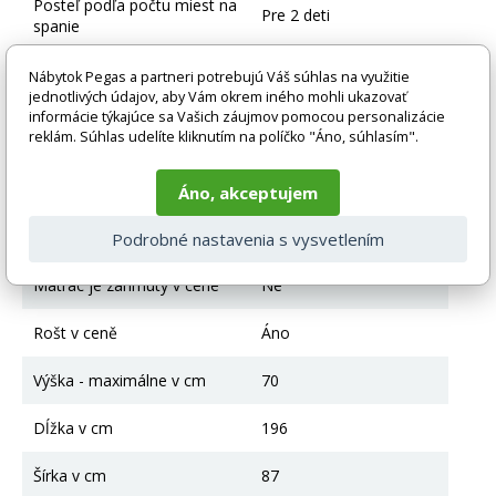
Posteľ podľa počtu miest na
Pre 2 deti
spanie
Typ postele
Manželská posteľ
Nábytok Pegas a partneri potrebujú Váš súhlas na využitie
jednotlivých údajov, aby Vám okrem iného mohli ukazovať
informácie týkajúce sa Vašich záujmov pomocou personalizácie
Farebné prevedenie
Biela
reklám. Súhlas udelíte kliknutím na políčko "Áno, súhlasím".
Materiál
Drevo + MDF + HDF
Áno, akceptujem
Posteľ bez úložného
úložný priestor
priestoru
Podrobné nastavenia s vysvetlením
Matrac je zahrnutý v cene
Ne
Rošt v ceně
Áno
Výška - maximálne v cm
70
Dĺžka v cm
196
Šírka v cm
87