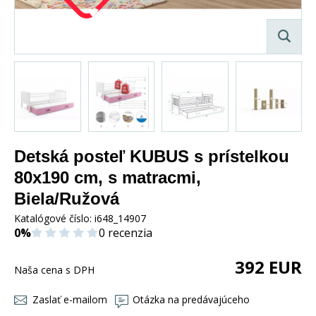
Detská posteľ KUBUS s prístelkou
80x190 cm, s matracmi,
Biela/Ružová
Katalógové číslo:
i648_14907
0%
0 recenzia
392
EUR
Naša cena s DPH
Zaslať e-mailom
Otázka na predávajúceho