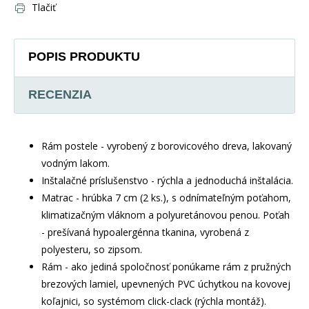
Tlačiť
POPIS PRODUKTU
RECENZIA
Rám postele - vyrobený z borovicového dreva, lakovaný
vodným lakom.
Inštalačné príslušenstvo - rýchla a jednoduchá inštalácia.
Matrac - hrúbka 7 cm (2 ks.), s odnímateľným poťahom,
klimatizačným vláknom a polyuretánovou penou. Poťah
- prešívaná hypoalergénna tkanina, vyrobená z
polyesteru, so zipsom.
Rám - ako jediná spoločnosť ponúkame rám z pružných
brezových lamiel, upevnených PVC úchytkou na kovovej
koľajnici, so systémom click-clack (rýchla montáž).