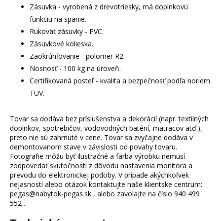
Zásuvka - vyrobená z drevotriesky, má doplnkovú
funkciu na spanie.
Rukoväť zásuvky - PVC.
Zásuvkové kolieska.
Zaokrúhľovanie - polomer R2.
Nosnosť - 100 kg na úroveň.
Certifikovaná posteľ - kvalita a bezpečnosť podľa noriem
TUV.
Tovar sa dodáva bez príslušenstva a dekorácií (napr. textilných
doplnkov, spotrebičov, vodovodných batérií, matracov atď.),
preto nie sú zahrnuté v cene. Tovar sa zvyčajne dodáva v
demontovanom stave v závislosti od povahy tovaru.
Fotografie môžu byť ilustračné a farba výrobku nemusí
zodpovedať skutočnosti z dôvodu nastavenia monitora a
prevodu do elektronickej podoby. V prípade akýchkoľvek
nejasností alebo otázok kontaktujte naše klientske centrum:
pegas@nabytok-pegas.sk , alebo zavolajte na číslo 940 499
552 .