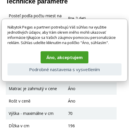
Technické parametre
Posteľ podľa počtu miest na
Pre 2 deti
spanie
Nábytok Pegas a partneri potrebujú Váš súhlas na využitie
jednotlivých údajov, aby Vám okrem iného mohli ukazovať
Typ postele
Manželská posteľ
informácie týkajúce sa Vašich záujmov pomocou personalizácie
reklám. Súhlas udelíte kliknutím na políčko "Áno, súhlasím".
Farebné prevedenie
Biela
Áno, akceptujem
Materiál
Drevo + MDF + HDF
Podrobné nastavenia s vysvetlením
Posteľ bez úložného
úložný priestor
priestoru
Matrac je zahrnutý v cene
Áno
Rošt v ceně
Áno
Výška - maximálne v cm
70
Dĺžka v cm
196