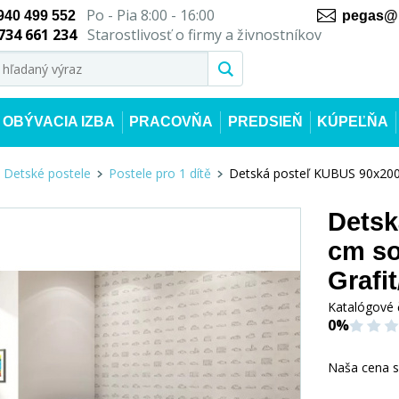
Po - Pia 8:00 - 16:00
940 499 552
pegas@n
734 661 234
Starostlivosť o firmy a živnostníkov
OBÝVACIA IZBA
PRACOVŇA
PREDSIEŇ
KÚPEĽŇA
Detské postele
Postele pro 1 dítě
Detská posteľ KUBUS 90x200
Detsk
cm so
Grafi
Katalógové 
0%
Naša cena 