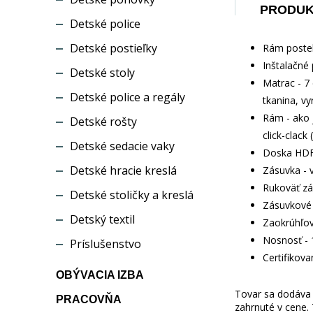
PRODU
Detské police
Detské postieľky
Rám postel
Inštalačné 
Detské stoly
Matrac - 7
Detské police a regály
tkanina, v
Rám - ako 
Detské rošty
click-clack
Detské sedacie vaky
Doska HDF
Detské hracie kreslá
Zásuvka - 
Rukoväť zá
Detské stoličky a kreslá
Zásuvkové 
Detský textil
Zaokrúhľov
Nosnosť - 
Príslušenstvo
Certifikov
OBÝVACIA IZBA
Tovar sa dodáva b
PRACOVŇA
zahrnuté v cene.