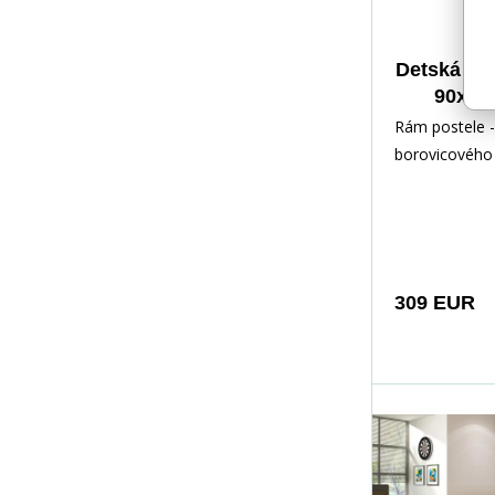
Detská po
90x20
zásuv
Rám postele -
matr
borovicového 
Biela
lakovaný vod
Inštalačné prí
rých
309 EUR