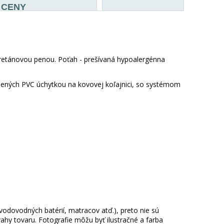
CENY
retánovou penou. Poťah - prešívaná hypoalergénna
nených PVC úchytkou na kovovej koľajnici, so systémom
 vodovodných batérií, matracov atď.), preto nie sú
hy tovaru. Fotografie môžu byť ilustračné a farba