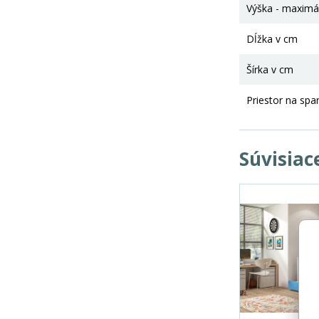
Výška - maximá
Dĺžka v cm
Šírka v cm
Priestor na spa
Súvisiac