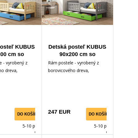
posteľ KUBUS
Detská posteľ KUBUS
00 cm so
90x200 cm so
vkou, bez
zásuvkou, bez
 - vyrobený z
Rám postele - vyrobený z
atraca,
matraca, Grafit/Zelená
ho dreva,
borovicového dreva,
dná/Modrá
odným lakom.
lakovaný vodným lakom.
ríslušenstvo -
Inštalačné príslušenstvo -
rých
247 EUR
DO KOŠÍKA
DO KOŠÍKA
5-10 prac.
5-10 prac.
dnů
dnů