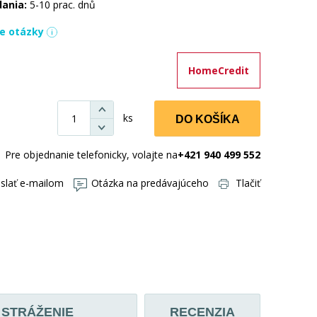
dania:
5-10 prac. dnů
ie otázky
HomeCredit
ks
DO KOŠÍKA
Pre objednanie telefonicky, volajte na
+421 940 499 552
slať e-mailom
Otázka na predávajúceho
Tlačiť
STRÁŽENIE
RECENZIA