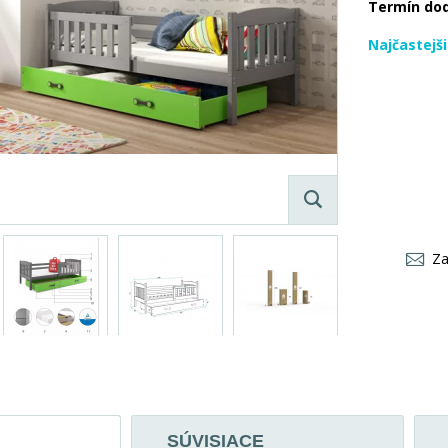
Termín do
Najčastejš
Za
SÚVISIACE