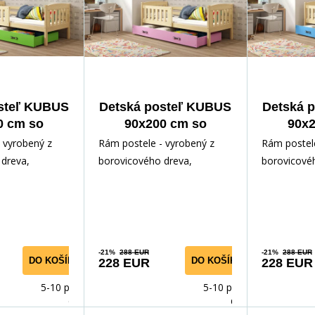
steľ KUBUS
Detská posteľ KUBUS
Detská 
0 cm so
90x200 cm so
90x2
ou, bez
zásuvkou, bez
zásu
 vyrobený z
Rám postele - vyrobený z
Rám postele
raca,
matraca,
m
dreva,
borovicového dreva,
borovicové
á/Zelená
Prírodná/Ružová
Príro
ným lakom.
lakovaný vodným lakom.
lakovaný v
slušenstvo -
Inštalačné príslušenstvo -
Inštalačné p
rých
rých
-21%
288 EUR
-21%
288 EUR
DO KOŠÍKA
DO KOŠÍKA
228 EUR
228 EUR
5-10 prac.
5-10 prac.
dnů
dnů