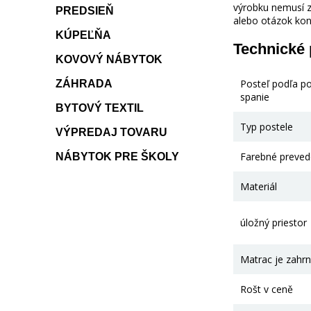
výrobku nemusí z
PREDSIEŇ
alebo otázok kon
KÚPEĽŇA
Technické
KOVOVÝ NÁBYTOK
Posteľ podľa p
ZÁHRADA
spanie
BYTOVÝ TEXTIL
Typ postele
VÝPREDAJ TOVARU
Farebné preved
NÁBYTOK PRE ŠKOLY
Materiál
úložný priestor
Matrac je zahrn
Rošt v ceně