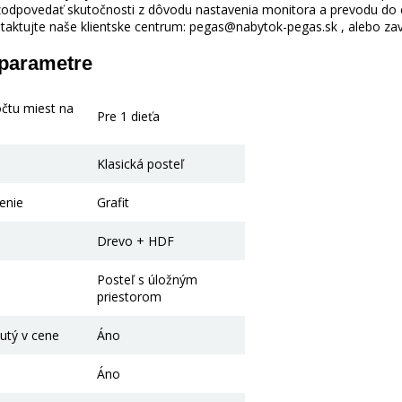
odpovedať skutočnosti z dôvodu nastavenia monitora a prevodu do el
taktujte naše klientske centrum: pegas@nabytok-pegas.sk , alebo zavo
 parametre
očtu miest na
Pre 1 dieťa
Klasická posteľ
enie
Grafit
Drevo + HDF
Posteľ s úložným
priestorom
utý v cene
Áno
Áno