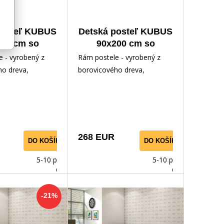
posteľ KUBUS
Detská posteľ KUBUS
00 cm so
90x200 cm so
uvkou, s
zásuvkou, s
 - vyrobený z
Rám postele - vyrobený z
tracom,
matracom,
ho dreva,
borovicového dreva,
dná/Grafit
Prírodná/Biela
odným lakom.
lakovaný vodným lakom.
ríslušenstvo -
Inštalačné príslušenstvo -
rých
268 EUR
DO KOŠÍKA
DO KOŠÍKA
5-10 prac.
5-10 prac.
dnů
dnů
-21%