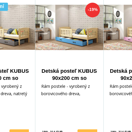
ní
-19%
steľ KUBUS
Detská posteľ KUBUS
Detská 
0 cm so
90x200 cm so
90x2
ou, bez
zásuvkou, s
zás
 vyrobený z
Rám postele - vyrobený z
Rám postele
raca,
matracom,
ma
dreva, natretý
borovicového dreva,
borovicové
á/Grafit
Prírodná/Modrá
Príro
. Inštalačné
lakovaný vodným lakom.
lakovaný v
- rýchl
Inštalačné príslušenstvo -
Inštalačné p
rých
rých
-19%
314 EUR
-19%
314 EUR