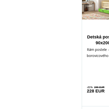
Detská po
90x20
zásuvk
Rám postele -
mat
borovicového 
Prírodn
lakovaný vod
Inštalačné prí
rých
-21%
288 EUR
228 EUR