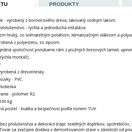
KTU
PRODUKTY
e - vyrobený z borovicového dreva, lakovaný vodným lakom.
príslušenstvo - rýchla a jednoduchá inštalácia.
 cm hrubý, so snímateľným poťahom, klimatizačným vláknom a polyu
yrobená z polyesteru, so zipsom.
jediná spoločnosť ponúkame rám z pružných brezových lamiel, upev
 (rýchla montáž).
.
vyrobená z drevotriesky.
suvky - PVC.
kolieska.
anie - polomer R2.
100 kg.
aná posteľ - kvalita a bezpečnosť podľa noriem TUV.
ez príslušenstva a dekorácií (napr. textilných doplnkov, spotrebičov,
 Tovar sa zvyčajne dodáva v demontovanom stave v závislosti od pova