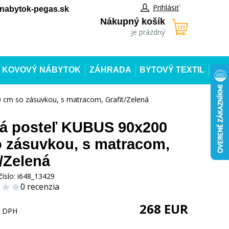
Prihlásiť
abytok-pegas.sk
Nákupný košík
je prázdný
KOVOVÝ NÁBYTOK
ZÁHRADA
BYTOVÝ TEXTIL
 cm so zásuvkou, s matracom, Grafit/Zelená
á posteľ KUBUS 90x200
 zásuvkou, s matracom,
t/Zelená
číslo:
i648_13429
0 recenzia
268
EUR
s DPH