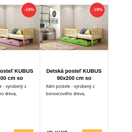
-19%
-19%
posteľ KUBUS
Detská posteľ KUBUS
00 cm so
90x200 cm so
uvkou, s
zásuvkou, s
 - vyrobený z
Rám postele - vyrobený z
tracom,
matracom,
ho dreva,
borovicového dreva,
dná/Ružová
Prírodná/Zelená
odným lakom.
lakovaný vodným lakom.
ríslušenstvo -
Inštalačné príslušenstvo -
rých
-19%
314 EUR