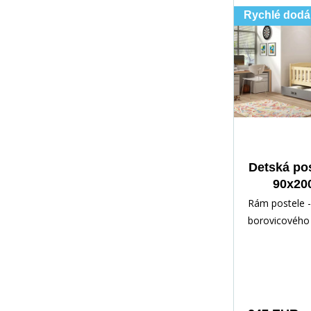
Rychlé dodá
Detská po
90x20
zásuvk
Rám postele -
mat
borovicového 
Prírodn
vodným lakom
príslušenstvo 