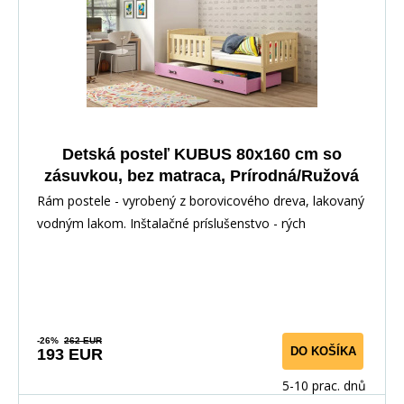
Detská posteľ KUBUS 80x160 cm so
zásuvkou, bez matraca, Prírodná/Ružová
Rám postele - vyrobený z borovicového dreva, lakovaný
vodným lakom. Inštalačné príslušenstvo - rých
-26%
262 EUR
DO KOŠÍKA
193 EUR
5-10 prac. dnů