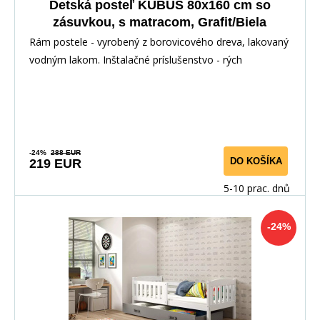
Detská posteľ KUBUS 80x160 cm so
zásuvkou, s matracom, Grafit/Biela
Rám postele - vyrobený z borovicového dreva, lakovaný
vodným lakom. Inštalačné príslušenstvo - rých
-24%
288 EUR
DO KOŠÍKA
219 EUR
5-10 prac. dnů
-24%