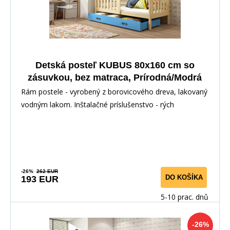
Detská posteľ KUBUS 80x160 cm so
zásuvkou, bez matraca, Prírodná/Modrá
Rám postele - vyrobený z borovicového dreva, lakovaný
vodným lakom. Inštalačné príslušenstvo - rých
-26%
262 EUR
DO KOŠÍKA
193 EUR
5-10 prac. dnů
-26%