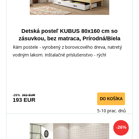
Detská posteľ KUBUS 80x160 cm so
zásuvkou, bez matraca, Prírodná/Biela
Rám postele - vyrobený z borovicového dreva, natretý
vodným lakom. Inštalačné príslušenstvo - rýchl
-26%
262 EUR
DO KOŠÍKA
193 EUR
5-10 prac. dnů
-26%