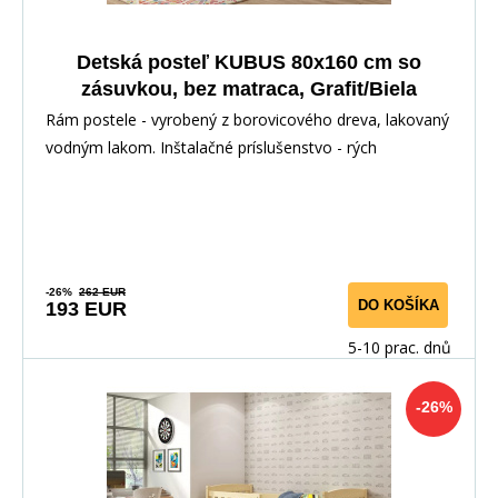
Detská posteľ KUBUS 80x160 cm so
zásuvkou, bez matraca, Grafit/Biela
Rám postele - vyrobený z borovicového dreva, lakovaný
vodným lakom. Inštalačné príslušenstvo - rých
-26%
262 EUR
DO KOŠÍKA
193 EUR
5-10 prac. dnů
-26%