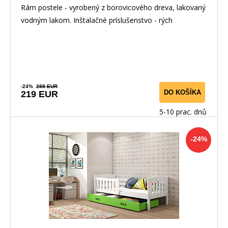
Rám postele - vyrobený z borovicového dreva, lakovaný
vodným lakom. Inštalačné príslušenstvo - rých
-24%
288 EUR
DO KOŠÍKA
219 EUR
5-10 prac. dnů
-24%