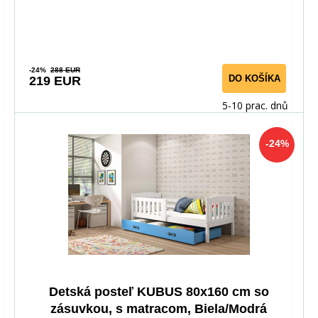
-24%
288 EUR
DO KOŠÍKA
219 EUR
5-10 prac. dnů
-24%
Detská posteľ KUBUS 80x160 cm so
zásuvkou, s matracom, Biela/Modrá