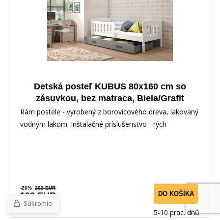
Detská posteľ KUBUS 80x160 cm so
zásuvkou, bez matraca, Biela/Grafit
Rám postele - vyrobený z borovicového dreva, lakovaný
vodným lakom. Inštalačné príslušenstvo - rých
-26%
262 EUR
DO KOŠÍKA
193 EUR
Súkromie
5-10 prac. dnů