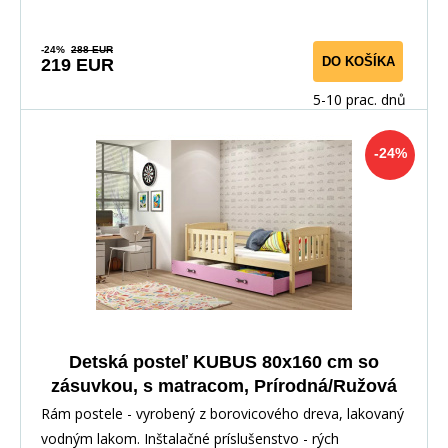
-24%
288 EUR
DO KOŠÍKA
219 EUR
5-10 prac. dnů
-24%
Detská posteľ KUBUS 80x160 cm so
zásuvkou, s matracom, Prírodná/Ružová
Rám postele - vyrobený z borovicového dreva, lakovaný
vodným lakom. Inštalačné príslušenstvo - rých