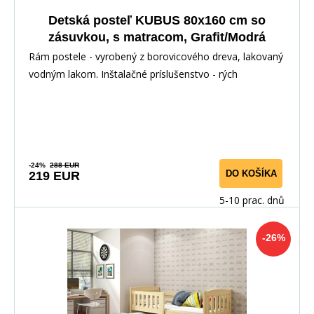
Detská posteľ KUBUS 80x160 cm so
zásuvkou, s matracom, Grafit/Modrá
Rám postele - vyrobený z borovicového dreva, lakovaný
vodným lakom. Inštalačné príslušenstvo - rých
-24%
288 EUR
DO KOŠÍKA
219 EUR
5-10 prac. dnů
-26%