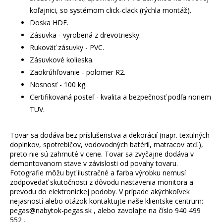
koľajnici, so systémom click-clack (rýchla montáž).
Doska HDF.
Zásuvka - vyrobená z drevotriesky.
Rukoväť zásuvky - PVC.
Zásuvkové kolieska.
Zaokrúhľovanie - polomer R2.
Nosnosť - 100 kg.
Certifikovaná posteľ - kvalita a bezpečnosť podľa noriem
TUV.
Tovar sa dodáva bez príslušenstva a dekorácií (napr. textilných
doplnkov, spotrebičov, vodovodných batérií, matracov atď.),
preto nie sú zahrnuté v cene. Tovar sa zvyčajne dodáva v
demontovanom stave v závislosti od povahy tovaru.
Fotografie môžu byť ilustračné a farba výrobku nemusí
zodpovedať skutočnosti z dôvodu nastavenia monitora a
prevodu do elektronickej podoby. V prípade akýchkoľvek
nejasností alebo otázok kontaktujte naše klientske centrum:
pegas@nabytok-pegas.sk , alebo zavolajte na číslo 940 499
552 .