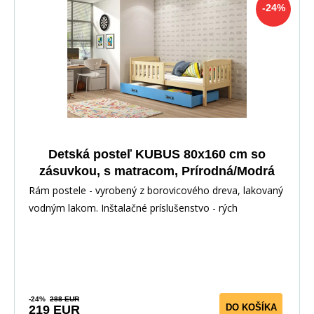
-24%
Detská posteľ KUBUS 80x160 cm so
zásuvkou, s matracom, Prírodná/Modrá
Rám postele - vyrobený z borovicového dreva, lakovaný
vodným lakom. Inštalačné príslušenstvo - rých
-24%
288 EUR
DO KOŠÍKA
219 EUR