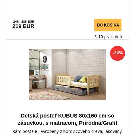
-24%
288 EUR
DO KOŠÍKA
219 EUR
5-10 prac. dnů
-24%
Detská posteľ KUBUS 80x160 cm so
zásuvkou, s matracom, Prírodná/Grafit
Rám postele - vyrobený z borovicového dreva, lakovaný