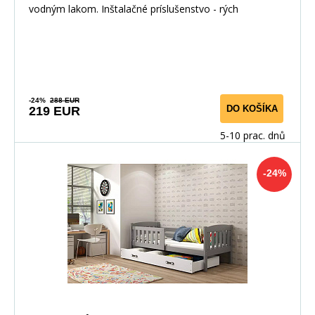
vodným lakom. Inštalačné príslušenstvo - rých
-24%
288 EUR
DO KOŠÍKA
219 EUR
5-10 prac. dnů
-24%