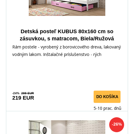
Detská posteľ KUBUS 80x160 cm so
zásuvkou, s matracom, Biela/Ružová
Rám postele - vyrobený z borovicového dreva, lakovaný
vodným lakom. Inštalačné príslušenstvo - rých
-24%
288 EUR
DO KOŠÍKA
219 EUR
5-10 prac. dnů
-26%