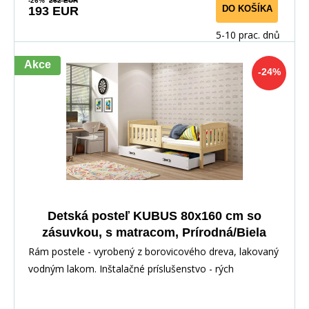
-26%
262 EUR
DO KOŠÍKA
193 EUR
5-10 prac. dnů
Akce
-24%
Detská posteľ KUBUS 80x160 cm so
zásuvkou, s matracom, Prírodná/Biela
Rám postele - vyrobený z borovicového dreva, lakovaný
vodným lakom. Inštalačné príslušenstvo - rých