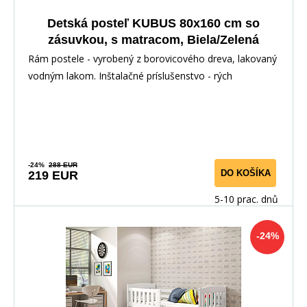
Detská posteľ KUBUS 80x160 cm so
zásuvkou, s matracom, Biela/Zelená
Rám postele - vyrobený z borovicového dreva, lakovaný
vodným lakom. Inštalačné príslušenstvo - rých
-24%
288 EUR
DO KOŠÍKA
219 EUR
5-10 prac. dnů
-24%