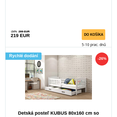
-24%
288 EUR
DO KOŠÍKA
219 EUR
5-10 prac. dnů
Rychlé dodání
-26%
Detská posteľ KUBUS 80x160 cm so