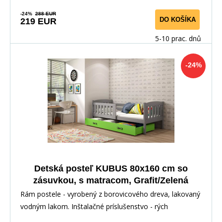
-24%
288 EUR
DO KOŠÍKA
219 EUR
5-10 prac. dnů
-24%
Detská posteľ KUBUS 80x160 cm so
zásuvkou, s matracom, Grafit/Zelená
Rám postele - vyrobený z borovicového dreva, lakovaný
vodným lakom. Inštalačné príslušenstvo - rých