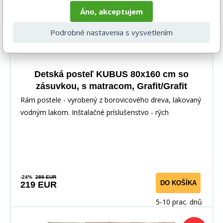
Áno, akceptujem
Podrobné nastavenia s vysvetlením
Detská posteľ KUBUS 80x160 cm so
zásuvkou, s matracom, Grafit/Grafit
Rám postele - vyrobený z borovicového dreva, lakovaný
vodným lakom. Inštalačné príslušenstvo - rých
-24%
288 EUR
DO KOŠÍKA
219 EUR
5-10 prac. dnů