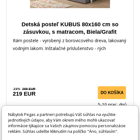
Detská posteľ KUBUS 80x160 cm so
zásuvkou, s matracom, Biela/Grafit
Rám postele - vyrobený z borovicového dreva, lakovaný
vodným lakom. Inštalačné príslušenstvo - rých
-24%
288 EUR
DO KOŠÍKA
219 EUR
5-10 prac. dnů
Nábytok Pegas a partneri potrebujú Váš súhlas na využitie
jednotlivých údajov, aby Vám okrem iného mohli ukazovať
-24%
informácie týkajúce sa Vašich záujmov pomocou personalizácie
reklám. Súhlas udelíte kliknutím na políčko "Áno, súhlasím".