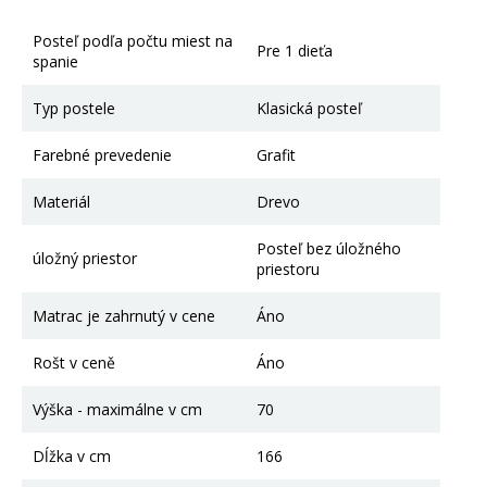
Posteľ podľa počtu miest na
Pre 1 dieťa
spanie
Typ postele
Klasická posteľ
Farebné prevedenie
Grafit
Materiál
Drevo
Posteľ bez úložného
úložný priestor
priestoru
Matrac je zahrnutý v cene
Áno
Rošt v ceně
Áno
Výška - maximálne v cm
70
Dĺžka v cm
166