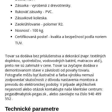
Zásuvka - vyrobená z drevotriesky.
Rukoväť zásuvky - PVC.
Zásuvkové kolieska.
Zaokrúhľovanie - polomer R2.
Nosnosť - 100 kg.
Certifikovaná posteľ - kvalita a bezpečnosť podľa noriem
TUV.
Tovar sa dodáva bez príslušenstva a dekorácií (napr. textilných
doplnkov, spotrebičov, vodovodných batérií, matracov atď.),
preto nie sú zahrnuté v cene. Tovar sa zvyčajne dodáva v
demontovanom stave v závislosti od povahy tovaru.
Fotografie môžu byť ilustračné a farba výrobku nemusí
zodpovedať skutočnosti z dôvodu nastavenia monitora a
prevodu do elektronickej podoby. V prípade akýchkoľvek
nejasností alebo otázok kontaktujte naše klientske centrum:
pegas@nabytok-pegas.sk , alebo zavolajte na číslo 940 499
552 .
Technické parametre