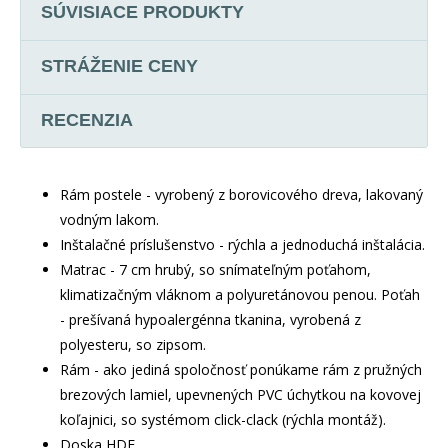
SÚVISIACE PRODUKTY
STRÁŽENIE CENY
RECENZIA
Rám postele - vyrobený z borovicového dreva, lakovaný
vodným lakom.
Inštalačné príslušenstvo - rýchla a jednoduchá inštalácia.
Matrac - 7 cm hrubý, so snímateľným poťahom,
klimatizačným vláknom a polyuretánovou penou. Poťah
- prešívaná hypoalergénna tkanina, vyrobená z
polyesteru, so zipsom.
Rám - ako jediná spoločnosť ponúkame rám z pružných
brezových lamiel, upevnených PVC úchytkou na kovovej
koľajnici, so systémom click-clack (rýchla montáž).
Doska HDF.