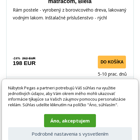
matracom, Biela
Rám postele - vyrobený z borovicového dreva, lakovaný
vodným lakom. Inštalačné príslušenstvo - rýchl
-24%
262 EUR
DO KOŠÍKA
198 EUR
5-10 prac. dnů
Nábytok Pegas a partneri potrebujú Váš súhlas na využitie
-24%
jednotlivých údajov, aby Vám okrem iného mohli ukazovať
informácie týkajúce sa Vašich záujmov pomocou personalizácie
reklám. Súhlas udelíte kliknutím na políčko "Áno, súhlasím".
Áno, akceptujem
Podrobné nastavenia s vysvetlením