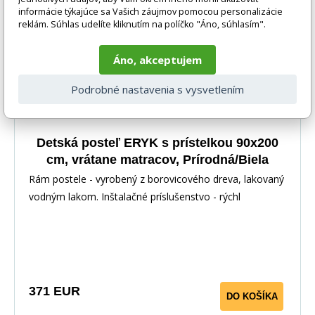
informácie týkajúce sa Vašich záujmov pomocou personalizácie
reklám. Súhlas udelíte kliknutím na políčko "Áno, súhlasím".
Áno, akceptujem
Podrobné nastavenia s vysvetlením
Detská posteľ ERYK s prístelkou 90x200
cm, vrátane matracov, Prírodná/Biela
Rám postele - vyrobený z borovicového dreva, lakovaný
vodným lakom. Inštalačné príslušenstvo - rýchl
371 EUR
DO KOŠÍKA