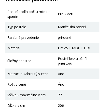
Posteľ podľa počtu miest na
Pre 2 deti
spanie
Typ postele
Manželská posteľ
Farebné prevedenie
prírodné
Materiál
Drevo + MDF + HDF
Posteľ bez úložného
úložný priestor
priestoru
Matrac je zahrnutý v cene
Áno
Rošt v ceně
Áno
Výška - maximálne v cm
77
Dĺžka v cm
206