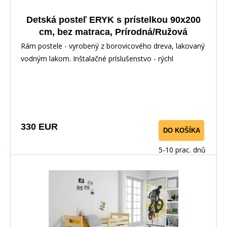
Detská posteľ ERYK s prístelkou 90x200
cm, bez matraca, Prírodná/Ružová
Rám postele - vyrobený z borovicového dreva, lakovaný
vodným lakom. Inštalačné príslušenstvo - rýchl
330 EUR
DO KOŠÍKA
5-10 prac. dnů