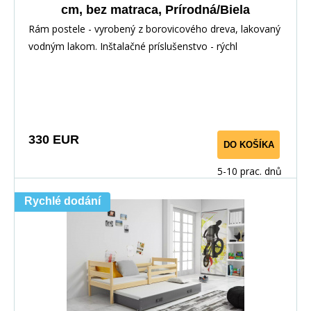
cm, bez matraca, Prírodná/Biela
Rám postele - vyrobený z borovicového dreva, lakovaný
vodným lakom. Inštalačné príslušenstvo - rýchl
330 EUR
DO KOŠÍKA
5-10 prac. dnů
Rychlé dodání