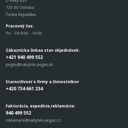
U Řeky 829
720 00 Ostrava
Česká Republika
Pracovný čas:
Po - Pá 8:00 - 16:00
Zákaznícka linka
a stav objednávok:
+421 940 499 552
pegas@nabytok-pegas.sk
Starostlivosť o firmy a živnostníkov
+420 734 661 234
Fakturácia, expedície,
reklamácie:
940 499 552
reklamace@nabytek-pegas.cz