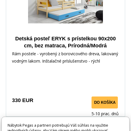
Detská posteľ ERYK s prístelkou 90x200
cm, bez matraca, Prírodná/Modrá
Rám postele - vyrobený z borovicového dreva, lakovaný
vodným lakom. Inštalačné príslušenstvo - rýchl
330 EUR
DO KOŠÍKA
5-10 prac. dnů
Nábytok Pegas a partneri potrebujú Váš súhlas na využitie
jednotlivých údajov, aby Vám okrem iného mohli ukazovať