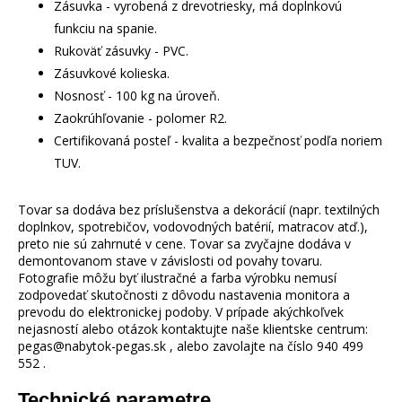
Zásuvka - vyrobená z drevotriesky, má doplnkovú
funkciu na spanie.
Rukoväť zásuvky - PVC.
Zásuvkové kolieska.
Nosnosť - 100 kg na úroveň.
Zaokrúhľovanie - polomer R2.
Certifikovaná posteľ - kvalita a bezpečnosť podľa noriem
TUV.
Tovar sa dodáva bez príslušenstva a dekorácií (napr. textilných
doplnkov, spotrebičov, vodovodných batérií, matracov atď.),
preto nie sú zahrnuté v cene. Tovar sa zvyčajne dodáva v
demontovanom stave v závislosti od povahy tovaru.
Fotografie môžu byť ilustračné a farba výrobku nemusí
zodpovedať skutočnosti z dôvodu nastavenia monitora a
prevodu do elektronickej podoby. V prípade akýchkoľvek
nejasností alebo otázok kontaktujte naše klientske centrum:
pegas@nabytok-pegas.sk , alebo zavolajte na číslo 940 499
552 .
Technické parametre