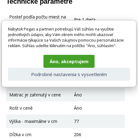
Technické parametre
Posteľ podľa počtu miest na
Pre 1 dieťa
spanie
Nábytok Pegas a partneri potrebujú Váš súhlas na využitie
jednotlivých údajov, aby Vám okrem iného mohli ukazovať
Typ postele
Klasická posteľ
informácie týkajúce sa Vašich záujmov pomocou personalizácie
reklám. Súhlas udelíte kliknutím na políčko "Áno, súhlasím".
Farebné prevedenie
Grafit
Áno, akceptujem
Materiál
Drevo + MDF + HDF
Podrobné nastavenia s vysvetlením
Posteľ s úložným
úložný priestor
priestorom
Matrac je zahrnutý v cene
Áno
Rošt v ceně
Áno
Výška - maximálne v cm
77
Dĺžka v cm
206