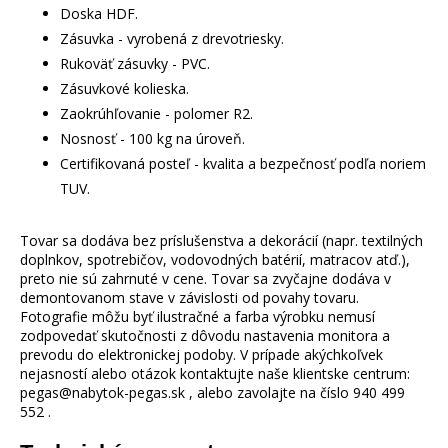
Doska HDF.
Zásuvka - vyrobená z drevotriesky.
Rukoväť zásuvky - PVC.
Zásuvkové kolieska.
Zaokrúhľovanie - polomer R2.
Nosnosť - 100 kg na úroveň.
Certifikovaná posteľ - kvalita a bezpečnosť podľa noriem
TUV.
Tovar sa dodáva bez príslušenstva a dekorácií (napr. textilných
doplnkov, spotrebičov, vodovodných batérií, matracov atď.),
preto nie sú zahrnuté v cene. Tovar sa zvyčajne dodáva v
demontovanom stave v závislosti od povahy tovaru.
Fotografie môžu byť ilustračné a farba výrobku nemusí
zodpovedať skutočnosti z dôvodu nastavenia monitora a
prevodu do elektronickej podoby. V prípade akýchkoľvek
nejasností alebo otázok kontaktujte naše klientske centrum:
pegas@nabytok-pegas.sk , alebo zavolajte na číslo 940 499
552 .