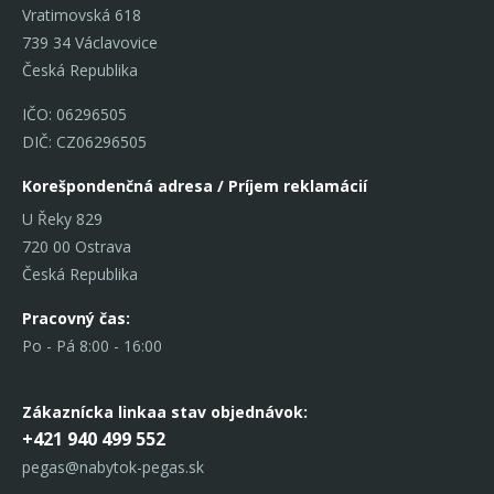
Vratimovská 618
739 34 Václavovice
Česká Republika
IČO: 06296505
DIČ: CZ06296505
Korešpondenčná adresa / Príjem reklamácií
U Řeky 829
720 00 Ostrava
Česká Republika
Pracovný čas:
Po - Pá 8:00 - 16:00
Zákaznícka linka
a stav objednávok:
+421 940 499 552
pegas@nabytok-pegas.sk