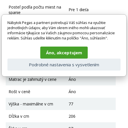
Posteľ podľa počtu miest na
Pre 1 dieťa
spanie
Nábytok Pegas a partneri potrebujú Váš súhlas na využitie
Typ postele
Klasická posteľ
jednotlivých údajov, aby Vám okrem iného mohli ukazovať
informácie týkajúce sa Vašich záujmov pomocou personalizácie
Farebné prevedenie
Biela
reklám. Súhlas udelíte kliknutím na políčko "Áno, súhlasím".
Materiál
Drevo + MDF + HDF
Áno, akceptujem
Posteľ s úložným
úložný priestor
Podrobné nastavenia s vysvetlením
priestorom
Matrac je zahrnutý v cene
Áno
Rošt v ceně
Áno
Výška - maximálne v cm
77
Dĺžka v cm
206