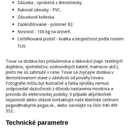
Zásuvka - vyrobená z drevotriesky.
Rukoväť zásuvky - PVC.
Zásuvkové kolieska.
Zaokrúhľovanie - polomer R2.
Nosnosť - 100 kg na úroveň.
Certifikovaná posteľ - kvalita a bezpečnosť podľa noriem
TUV.
Tovar sa dodáva bez príslušenstva a dekorácií (napr. textilných
doplnkov, spotrebičov, vodovodných batérií, matracov atď.),
preto nie sú zahrnuté v cene. Tovar sa zvyčajne dodáva v
demontovanom stave v závislosti od povahy tovaru.
Fotografie môžu byť ilustračné a farba výrobku nemusí
zodpovedať skutočnosti z dôvodu nastavenia monitora a
prevodu do elektronickej podoby. V prípade akýchkoľvek
nejasností alebo otázok kontaktujte naše klientske centrum:
pegas@nabytok-pegas.sk , alebo zavolajte na číslo 940 499
552 .
Technické parametre