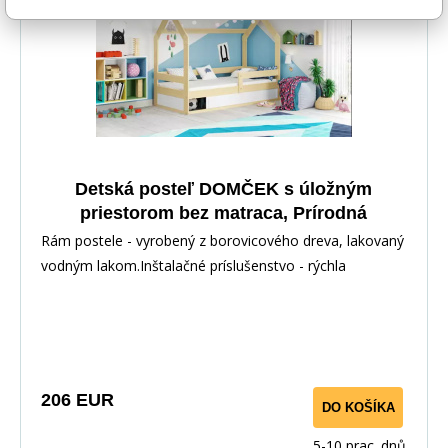
Detská posteľ DOMČEK s úložným
priestorom bez matraca, Prírodná
Rám postele - vyrobený z borovicového dreva, lakovaný
vodným lakom.Inštalačné príslušenstvo - rýchla
206 EUR
DO KOŠÍKA
5-10 prac. dnů