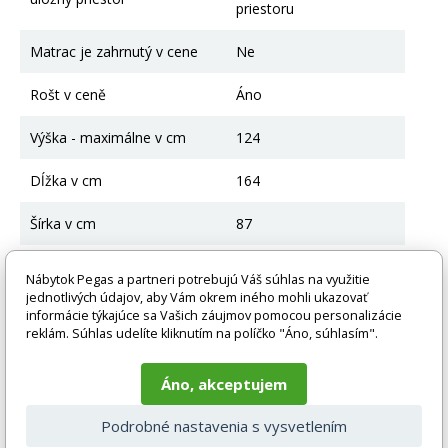
priestoru
Matrac je zahrnutý v cene
Ne
Rošt v ceně
Áno
Výška - maximálne v cm
124
Dĺžka v cm
164
Šírka v cm
87
Priestor na spanie
80 x 160 cm
Nábytok Pegas a partneri potrebujú Váš súhlas na využitie
jednotlivých údajov, aby Vám okrem iného mohli ukazovať
informácie týkajúce sa Vašich záujmov pomocou personalizácie
reklám. Súhlas udelíte kliknutím na políčko "Áno, súhlasím".
Súvisiace produkty
Áno, akceptujem
Rychlé dodání
Podrobné nastavenia s vysvetlením