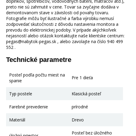
doplnkov, spotrebičov, vodovodných batérií, matracov atď.),
preto nie sú zahrnuté v cene. Tovar sa zvyčajne dodáva v
demontovanom stave v závislosti od povahy tovaru.
Fotografie môžu byť ilustračné a farba výrobku nemusí
zodpovedať skutočnosti z dôvodu nastavenia monitora a
prevodu do elektronickej podoby. V prípade akýchkoľvek
nejasností alebo otázok kontaktujte naše klientske centrum:
pegas@nabytok-pegas.sk , alebo zavolajte na číslo 940 499
552 .
Technické parametre
Posteľ podľa počtu miest na
Pre 1 dieťa
spanie
Typ postele
Klasická posteľ
Farebné prevedenie
prírodné
Materiál
Drevo
Posteľ bez úložného
úložný priestor