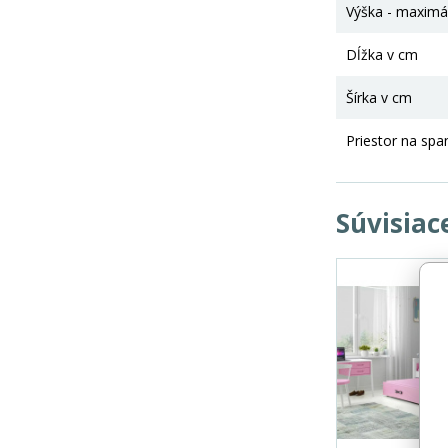
Výška - maximá
Dĺžka v cm
Šírka v cm
Priestor na spa
Súvisiac