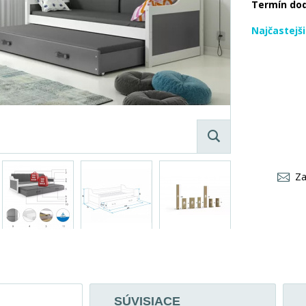
Termín do
Najčastejš
Za
SÚVISIACE