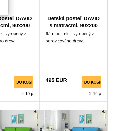
posteľ DAVID
Detská posteľ DAVID
acmi, 90x200
s matracmi, 90x200
rodná/Zelená
cm, Prírodná/Modrá
 - vyrobený z
Rám postele - vyrobený z
ho dreva,
borovicového dreva,
odným lakom.
lakovaný vodným lakom.
ríslušenstvo -
Inštalačné príslušenstvo -
rých
495 EUR
DO KOŠÍKA
DO KOŠÍKA
5-10 prac.
5-10 prac.
dnů
dnů