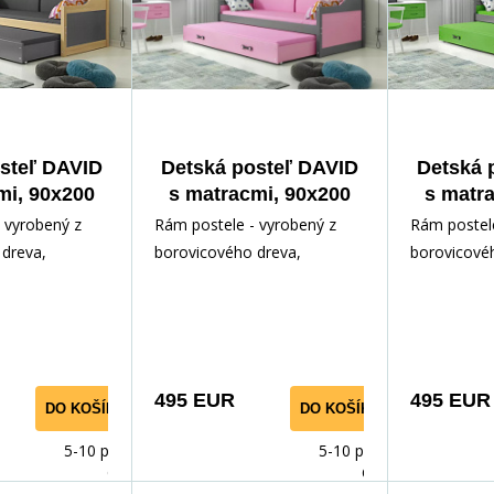
steľ DAVID
Detská posteľ DAVID
Detská 
mi, 90x200
s matracmi, 90x200
s matr
m,
cm, Grafit/Ružová
cm, Gr
 vyrobený z
Rám postele - vyrobený z
Rám postele
/Grafitová
dreva,
borovicového dreva,
borovicové
ným lakom.
lakovaný vodným lakom.
lakovaný v
slušenstvo -
Inštalačné príslušenstvo -
Inštalačné p
rých
rých
495 EUR
495 EUR
DO KOŠÍKA
DO KOŠÍKA
5-10 prac.
5-10 prac.
dnů
dnů