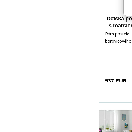
Detská po
s matrac
cm, Bie
Rám postele -
borovicového 
lakovaný vod
Inštalačné prí
rých
537 EUR