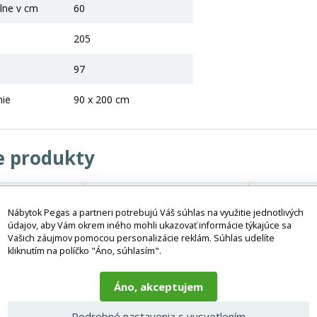
lne v cm
60
205
97
nie
90 x 200 cm
e produkty
Nábytok Pegas a partneri potrebujú Váš súhlas na využitie jednotlivých
údajov, aby Vám okrem iného mohli ukazovať informácie týkajúce sa
Vašich záujmov pomocou personalizácie reklám. Súhlas udelíte
kliknutím na políčko "Áno, súhlasím".
Áno, akceptujem
Podrobné nastavenia s vysvetlením