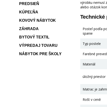
výrobku nemusí z
PREDSIEŇ
alebo otázok kon
KÚPEĽŇA
Technické
KOVOVÝ NÁBYTOK
Posteľ podľa p
ZÁHRADA
spanie
BYTOVÝ TEXTIL
Typ postele
VÝPREDAJ TOVARU
Farebné preved
NÁBYTOK PRE ŠKOLY
Materiál
úložný priestor
Matrac je zahrn
Rošt v ceně