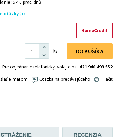
dania:
5-10 prac. dnů
ie otázky
HomeCredit
ks
DO KOŠÍKA
Pre objednanie telefonicky, volajte na
+421 940 499 552
slať e-mailom
Otázka na predávajúceho
Tlačiť
STRÁŽENIE
RECENZIA