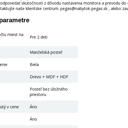
odpovedať skutočnosti z dôvodu nastavenia monitora a prevodu do el
taktujte naše klientske centrum: pegas@nabytok-pegas.sk , alebo zavo
 parametre
očtu miest na
Pre 2 deti
Manželská posteľ
enie
Biela
Drevo + MDF + HDF
Posteľ bez úložného
priestoru
utý v cene
Áno
Áno