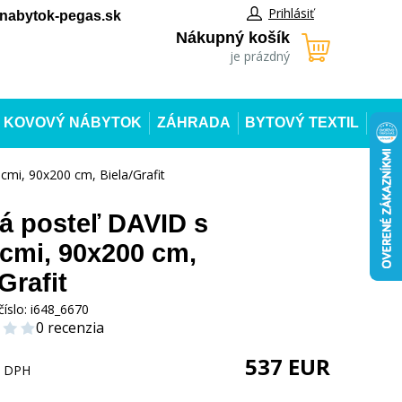
Prihlásiť
abytok-pegas.sk
Nákupný košík
je prázdný
KOVOVÝ NÁBYTOK
ZÁHRADA
BYTOVÝ TEXTIL
mi, 90x200 cm, Biela/Grafit
á posteľ DAVID s
cmi, 90x200 cm,
Grafit
číslo:
i648_6670
0 recenzia
537
EUR
s DPH