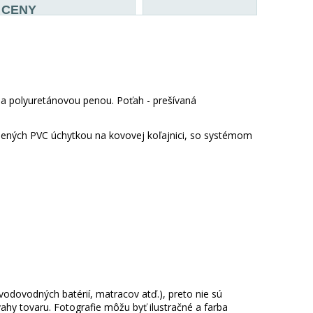
CENY
 a polyuretánovou penou. Poťah - prešívaná
nených PVC úchytkou na kovovej koľajnici, so systémom
 vodovodných batérií, matracov atď.), preto nie sú
hy tovaru. Fotografie môžu byť ilustračné a farba