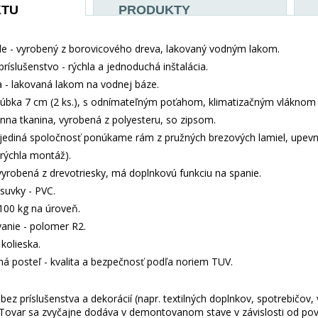
KTU
PRODUKTY
e - vyrobený z borovicového dreva, lakovaný vodným lakom.
príslušenstvo - rýchla a jednoduchá inštalácia.
- lakovaná lakom na vodnej báze.
rúbka 7 cm (2 ks.), s odnímateľným poťahom, klimatizačným vláknom
nna tkanina, vyrobená z polyesteru, so zipsom.
jediná spoločnosť ponúkame rám z pružných brezových lamiel, upev
 (rýchla montáž).
vyrobená z drevotriesky, má doplnkovú funkciu na spanie.
suvky - PVC.
100 kg na úroveň.
anie - polomer R2.
kolieska.
aná posteľ - kvalita a bezpečnosť podľa noriem TUV.
ez príslušenstva a dekorácií (napr. textilných doplnkov, spotrebičov,
 Tovar sa zvyčajne dodáva v demontovanom stave v závislosti od pova