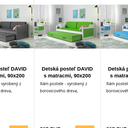
steľ DAVID
Detská posteľ DAVID
Detská 
mi, 90x200
s matracmi, 90x200
s matr
it/Grafit
cm, Biela/Zelená
cm, B
 vyrobený z
Rám postele - vyrobený z
Rám postele
dreva,
borovicového dreva,
borovicové
ným lakom.
lakovaný vodným lakom.
lakovaný v
slušenstvo -
Inštalačné príslušenstvo -
Inštalačné p
rých
rých