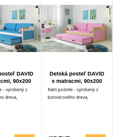
posteľ DAVID
Detská posteľ DAVID
acmi, 90x200
s matracmi, 90x200
iela/Grafit
cm,
 - vyrobený z
Rám postele - vyrobený z
Prírodná/Grafitová
ho dreva,
borovicového dreva,
odným lakom.
lakovaný vodným lakom.
ríslušenstvo -
Inštalačné príslušenstvo -
rých