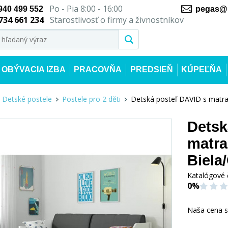
Po - Pia 8:00 - 16:00
940 499 552
pegas@n
734 661 234
Starostlivosť o firmy a živnostníkov
OBÝVACIA IZBA
PRACOVŇA
PREDSIEŇ
KÚPEĽŇA
Detské postele
Postele pro 2 děti
Detská posteľ DAVID s matrac
Detsk
matra
Biela/
Katalógové 
0%
Naša cena 