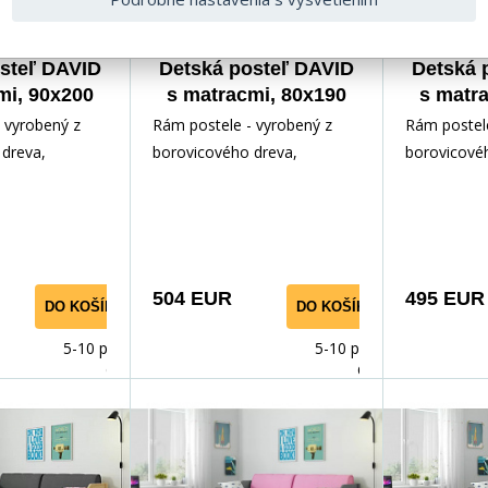
steľ DAVID
Detská posteľ DAVID
Detská 
mi, 90x200
s matracmi, 80x190
s matr
la/Ružová
cm, Biela/Ružová
cm, Prí
 vyrobený z
Rám postele - vyrobený z
Rám postele
dreva,
borovicového dreva,
borovicové
ným lakom.
lakovaný vodným lakom.
lakovaný v
slušenstvo -
Inštalačné príslušenstvo -
Inštalačné p
rých
rých
504 EUR
495 EUR
DO KOŠÍKA
DO KOŠÍKA
5-10 prac.
5-10 prac.
dnů
dnů