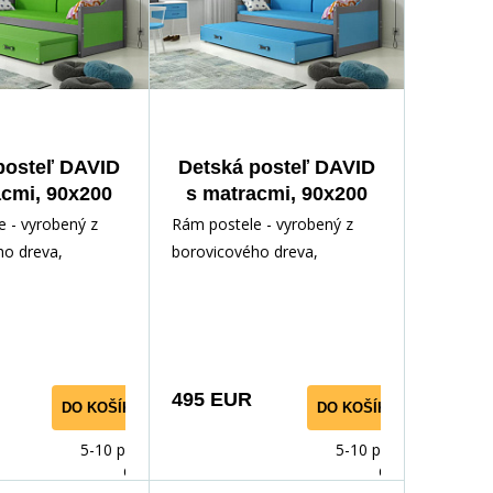
posteľ DAVID
Detská posteľ DAVID
acmi, 90x200
s matracmi, 90x200
afit/Zelená
cm, Grafit/Modrá
 - vyrobený z
Rám postele - vyrobený z
ho dreva,
borovicového dreva,
odným lakom.
lakovaný vodným lakom.
ríslušenstvo -
Inštalačné príslušenstvo -
rých
495 EUR
DO KOŠÍKA
DO KOŠÍKA
5-10 prac.
5-10 prac.
dnů
dnů