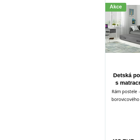
Akce
Detská po
s matrac
cm, Graf
Rám postele -
borovicového 
lakovaný vod
Inštalačné prí
rých