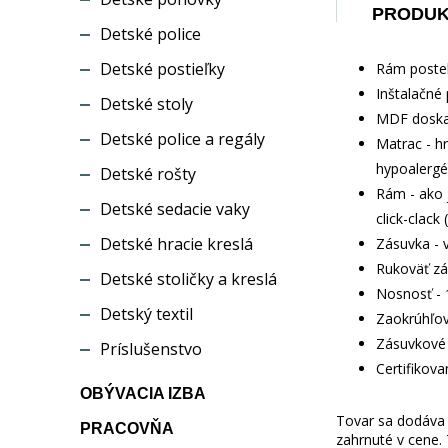
PRODU
Detské police
Detské postieľky
Rám postel
Inštalačné 
Detské stoly
MDF doska 
Detské police a regály
Matrac - h
hypoalergé
Detské rošty
Rám - ako 
Detské sedacie vaky
click-clack
Detské hracie kreslá
Zásuvka - 
Rukoväť zá
Detské stoličky a kreslá
Nosnosť - 
Detský textil
Zaokrúhľov
Zásuvkové 
Príslušenstvo
Certifikov
OBÝVACIA IZBA
Tovar sa dodáva b
PRACOVŇA
zahrnuté v cene.