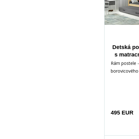
Detská po
s matrac
c
Rám postele -
Prírodná
borovicového 
lakovaný vod
Inštalačné prí
rých
495 EUR