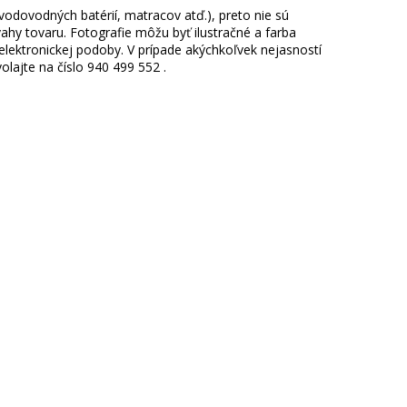
 vodovodných batérií, matracov atď.), preto nie sú
hy tovaru. Fotografie môžu byť ilustračné a farba
ektronickej podoby. V prípade akýchkoľvek nejasností
lajte na číslo 940 499 552 .