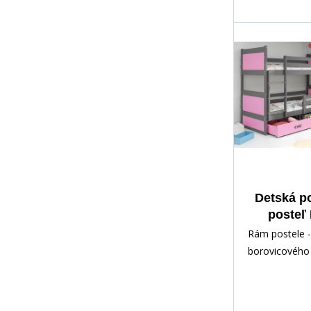
Detská p
posteľ
zásuvkou 
Rám postele -
vrátane 
borovicového 
Grafit
lakovaný vod
Inštalačné prí
rých