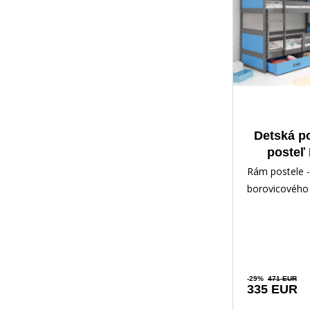
Detská p
posteľ
zásuvkou 
Rám postele -
bez m
borovicového 
Grafi
lakovaný vod
Inštalačné prí
rých
-29%
471 EUR
335 EUR