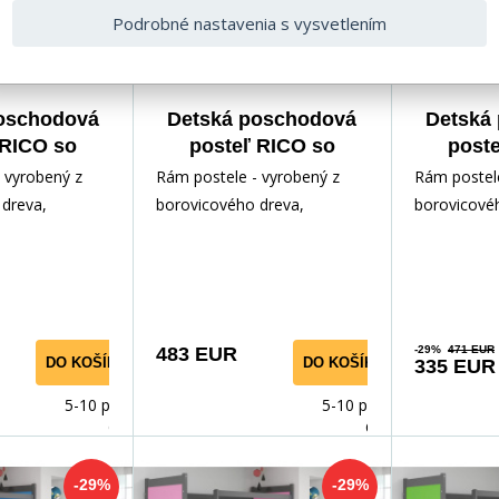
Podrobné nastavenia s vysvetlením
oschodová
Detská poschodová
Detská
 RICO so
posteľ RICO so
post
90x200 cm,
zásuvkou 90x200 cm,
zásuvko
 vyrobený z
Rám postele - vyrobený z
Rám postele
matracov,
vrátane matracov,
bez
dreva,
borovicového dreva,
borovicové
t/Biela
Grafit/Zelená
Gra
ným lakom.
lakovaný vodným lakom.
lakovaný v
slušenstvo -
Inštalačné príslušenstvo -
Inštalačné p
rých
rých
483 EUR
-29%
471 EUR
DO KOŠÍKA
DO KOŠÍKA
335 EUR
5-10 prac.
5-10 prac.
dnů
dnů
-29%
-29%