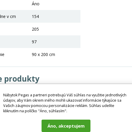
Áno
lne v cm
154
205
97
nie
90 x 200 cm
e produkty
Nábytok Pegas a partneri potrebujú Váš súhlas na využitie jednotlivých
údajov, aby Vám okrem iného mohli ukazovať informácie týkajúce sa
Vašich záujmov pomocou personalizácie reklám. Súhlas udelíte
kliknutím na políčko "Áno, súhlasím".
Áno, akceptujem