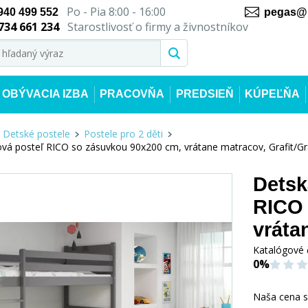
Po - Pia 8:00 - 16:00
940 499 552
pegas@n
734 661 234
Starostlivosť o firmy a živnostníkov
OBÝVACIA IZBA
PRACOVŇA
PREDSIEŇ
KÚPEĽŇA
Detské postele
Postele pro 2 děti
á posteľ RICO so zásuvkou 90x200 cm, vrátane matracov, Grafit/Gra
Detsk
RICO 
vráta
Katalógové 
0%
Naša cena 