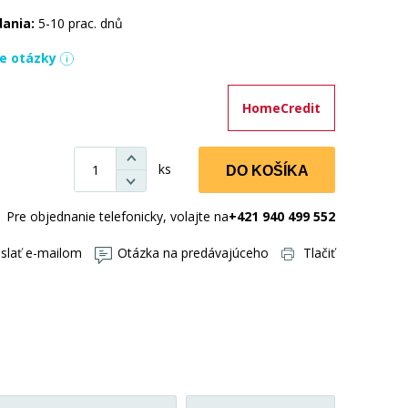
dania:
5-10 prac. dnů
ie otázky
HomeCredit
ks
DO KOŠÍKA
Pre objednanie telefonicky, volajte na
+421 940 499 552
slať e-mailom
Otázka na predávajúceho
Tlačiť