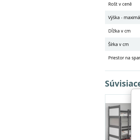
Rošt v ceně
Výška - maximá
Dĺžka v cm
Šírka v cm
Priestor na spa
Súvisiac