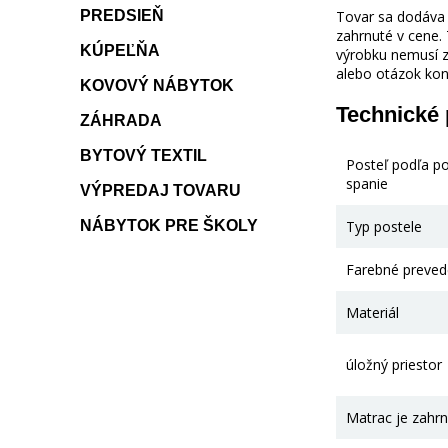
PREDSIEŇ
Tovar sa dodáva b
zahrnuté v cene.
KÚPEĽŇA
výrobku nemusí z
alebo otázok kon
KOVOVÝ NÁBYTOK
Technické
ZÁHRADA
BYTOVÝ TEXTIL
Posteľ podľa p
spanie
VÝPREDAJ TOVARU
NÁBYTOK PRE ŠKOLY
Typ postele
Farebné preved
Materiál
úložný priestor
Matrac je zahrn