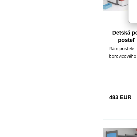
Detská p
posteľ
zásuvkou 
Rám postele -
vrátane 
borovicového 
Grafi
lakovaný vod
Inštalačné prí
rých
483 EUR