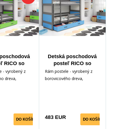
 poschodová
Detská poschodová
eľ RICO so
posteľ RICO so
u 90x200 cm,
zásuvkou 90x200 cm,
 - vyrobený z
Rám postele - vyrobený z
 matraca,
vrátane matracov,
ho dreva,
borovicového dreva,
it/Zelená
Grafit/Modrá
odným lakom.
lakovaný vodným lakom.
ríslušenstvo -
Inštalačné príslušenstvo -
rých
483 EUR
DO KOŠÍKA
DO KOŠÍKA