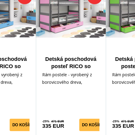
oschodová
Detská poschodová
Detská
 RICO so
posteľ RICO so
post
90x200 cm,
zásuvkou 90x200 cm,
zásuvko
 vyrobený z
Rám postele - vyrobený z
Rám postele
atraca,
bez matraca,
bez
dreva,
borovicového dreva,
borovicové
t/Modrá
Grafit/Ružová
Graf
ným lakom.
lakovaný vodným lakom.
lakovaný v
slušenstvo -
Inštalačné príslušenstvo -
Inštalačné p
rých
rých
-29%
471 EUR
-29%
471 EUR
DO KOŠÍKA
DO KOŠÍKA
335 EUR
335 EUR