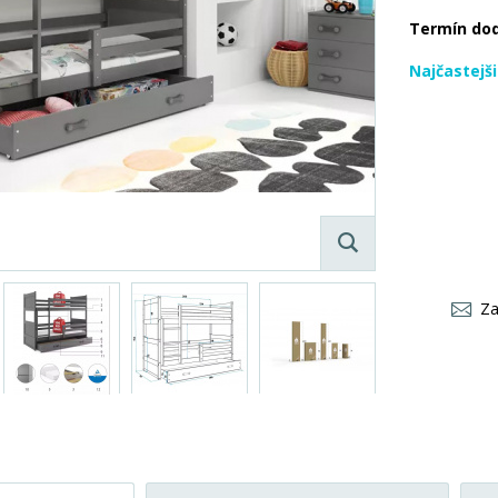
Termín do
Najčastejš
Za