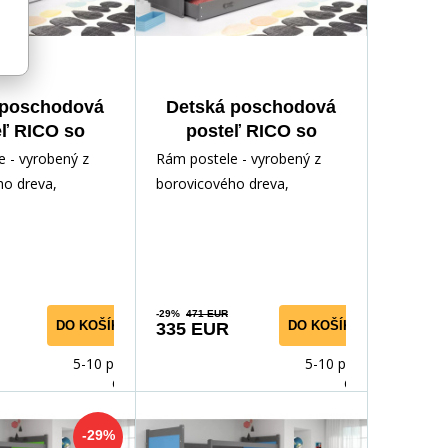
 poschodová
Detská poschodová
eľ RICO so
posteľ RICO so
u 90x200 cm,
zásuvkou 90x200 cm,
 - vyrobený z
Rám postele - vyrobený z
 matraca,
bez matraca,
ho dreva,
borovicového dreva,
fit/Biela
Grafit/Grafit
odným lakom.
lakovaný vodným lakom.
ríslušenstvo -
Inštalačné príslušenstvo -
rých
-29%
471 EUR
DO KOŠÍKA
DO KOŠÍKA
335 EUR
5-10 prac.
5-10 prac.
dnů
dnů
-29%