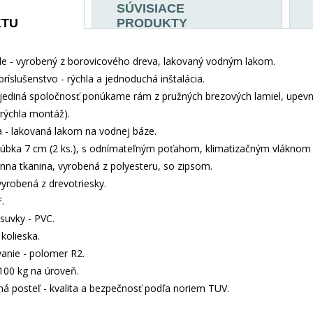
SÚVISIACE
KTU
PRODUKTY
e - vyrobený z borovicového dreva, lakovaný vodným lakom.
príslušenstvo - rýchla a jednoduchá inštalácia.
jediná spoločnosť ponúkame rám z pružných brezových lamiel, upev
 (rýchla montáž).
- lakovaná lakom na vodnej báze.
rúbka 7 cm (2 ks.), s odnímateľným poťahom, klimatizačným vláknom
nna tkanina, vyrobená z polyesteru, so zipsom.
vyrobená z drevotriesky.
.
suvky - PVC.
kolieska.
anie - polomer R2.
100 kg na úroveň.
aná posteľ - kvalita a bezpečnosť podľa noriem TUV.