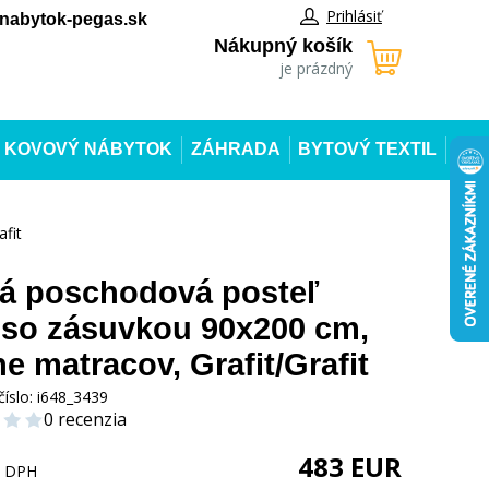
Prihlásiť
abytok-pegas.sk
Nákupný košík
je prázdný
KOVOVÝ NÁBYTOK
ZÁHRADA
BYTOVÝ TEXTIL
fit
á poschodová posteľ
so zásuvkou 90x200 cm,
ne matracov, Grafit/Grafit
číslo:
i648_3439
0 recenzia
483
EUR
s DPH