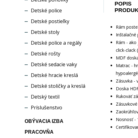
POPIS
Detské police
PRODU
Detské postieľky
Rám postel
Detské stoly
Inštalačné 
Detské police a regály
Rám - ako 
click-clack
Detské rošty
MDF doska 
Detské sedacie vaky
Matrac - h
hypoalergé
Detské hracie kreslá
Zásuvka - 
Detské stoličky a kreslá
Doska HDF
Detský textil
Rukoväť zá
Zásuvkové 
Príslušenstvo
Zaokrúhľov
Nosnosť - 
OBÝVACIA IZBA
Certifikov
PRACOVŇA