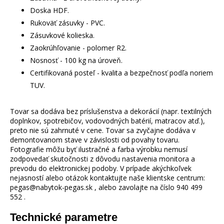
Doska HDF.
Rukoväť zásuvky - PVC.
Zásuvkové kolieska.
Zaokrúhľovanie - polomer R2.
Nosnosť - 100 kg na úroveň.
Certifikovaná posteľ - kvalita a bezpečnosť podľa noriem
TUV.
Tovar sa dodáva bez príslušenstva a dekorácií (napr. textilných
doplnkov, spotrebičov, vodovodných batérií, matracov atď.),
preto nie sú zahrnuté v cene. Tovar sa zvyčajne dodáva v
demontovanom stave v závislosti od povahy tovaru.
Fotografie môžu byť ilustračné a farba výrobku nemusí
zodpovedať skutočnosti z dôvodu nastavenia monitora a
prevodu do elektronickej podoby. V prípade akýchkoľvek
nejasností alebo otázok kontaktujte naše klientske centrum:
pegas@nabytok-pegas.sk , alebo zavolajte na číslo 940 499
552 .
Technické parametre