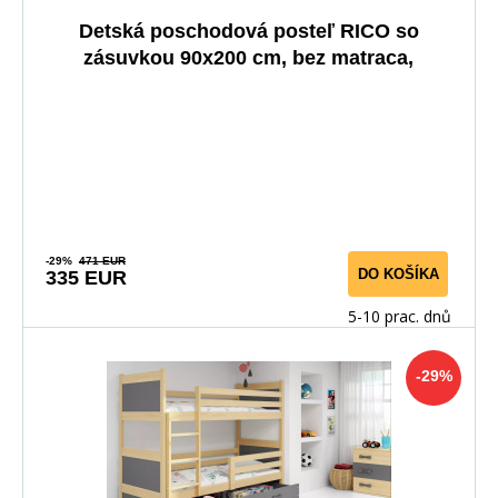
Detská poschodová posteľ RICO so
zásuvkou 90x200 cm, bez matraca,
Prírodná/Biela
-29%
471 EUR
DO KOŠÍKA
335 EUR
5-10 prac. dnů
-29%