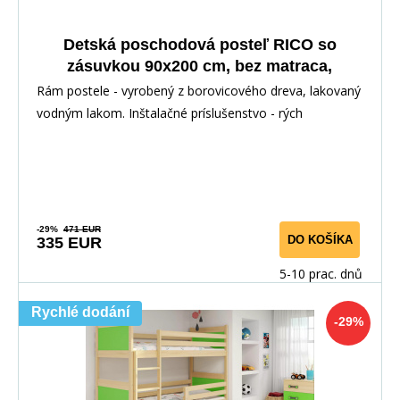
Detská poschodová posteľ RICO so
zásuvkou 90x200 cm, bez matraca,
Prírodná/Ružová
Rám postele - vyrobený z borovicového dreva, lakovaný
vodným lakom. Inštalačné príslušenstvo - rých
-29%
471 EUR
DO KOŠÍKA
335 EUR
5-10 prac. dnů
Rychlé dodání
-29%