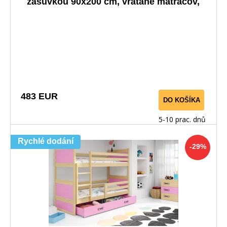
zásuvkou 90x200 cm, vrátane matracov,
Prírodná/Biela
483 EUR
DO KOŠÍKA
5-10 prac. dnů
Rychlé dodání
-29%