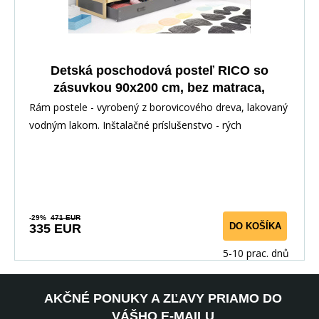
Detská poschodová posteľ RICO so
zásuvkou 90x200 cm, bez matraca,
Prírodná/Grafit
Rám postele - vyrobený z borovicového dreva, lakovaný
vodným lakom. Inštalačné príslušenstvo - rých
-29%
471 EUR
DO KOŠÍKA
335 EUR
5-10 prac. dnů
AKČNÉ PONUKY A ZĽAVY PRIAMO DO
VÁŠHO E-MAILU