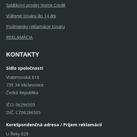
Splátkový prodej Home Credit
Vrátenie tovaru do 14 dní
Podmienky reklamácie tovaru
REKLAMÁCIA
KONTAKTY
Sídlo spoločnosti
Vratimovská 618
739 34 Václavovice
Česká Republika
IČO: 06296505
DIČ: CZ06296505
Korešpondenčná adresa / Príjem reklamácií
U Řeky 829