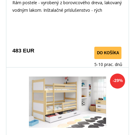
Prírodná/Ružová
Rám postele - vyrobený z borovicového dreva, lakovaný
vodným lakom. Inštalačné príslušenstvo - rých
483 EUR
DO KOŠÍKA
5-10 prac. dnů
-29%