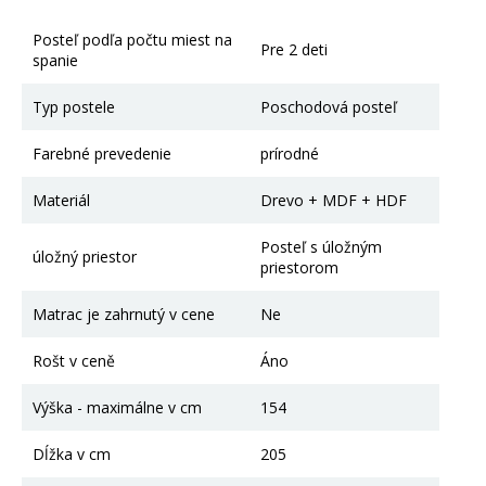
Posteľ podľa počtu miest na
Pre 2 deti
spanie
Typ postele
Poschodová posteľ
Farebné prevedenie
prírodné
Materiál
Drevo + MDF + HDF
Posteľ s úložným
úložný priestor
priestorom
Matrac je zahrnutý v cene
Ne
Rošt v ceně
Áno
Výška - maximálne v cm
154
Dĺžka v cm
205