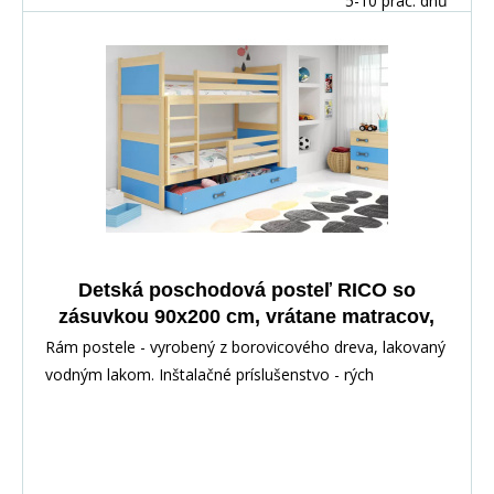
5-10 prac. dnů
Detská poschodová posteľ RICO so
zásuvkou 90x200 cm, vrátane matracov,
Prírodná/Modrá
Rám postele - vyrobený z borovicového dreva, lakovaný
vodným lakom. Inštalačné príslušenstvo - rých