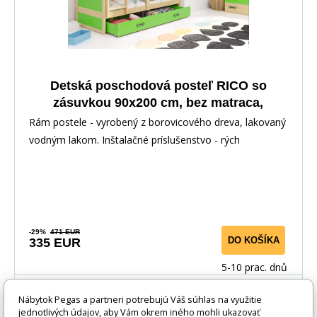
Detská poschodová posteľ RICO so
zásuvkou 90x200 cm, bez matraca,
Prírodná/Zelená
Rám postele - vyrobený z borovicového dreva, lakovaný
vodným lakom. Inštalačné príslušenstvo - rých
-29%
471 EUR
DO KOŠÍKA
335 EUR
5-10 prac. dnů
Nábytok Pegas a partneri potrebujú Váš súhlas na využitie
jednotlivých údajov, aby Vám okrem iného mohli ukazovať