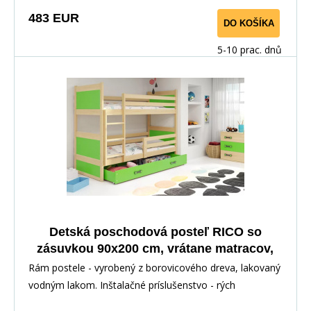
483 EUR
DO KOŠÍKA
5-10 prac. dnů
Detská poschodová posteľ RICO so
zásuvkou 90x200 cm, vrátane matracov,
Prírodná/Zelená
Rám postele - vyrobený z borovicového dreva, lakovaný
vodným lakom. Inštalačné príslušenstvo - rých