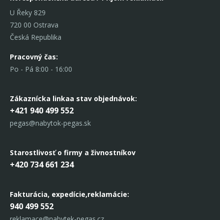
U Řeky 829
720 00 Ostrava
Česká Republika
Pracovný čas:
Po - Pá 8:00 - 16:00
Zákaznícka linka
a stav objednávok:
+421 940 499 552
pegas@nabytok-pegas.sk
Starostlivosť o firmy a živnostníkov
+420 734 661 234
Fakturácia, expedície,
reklamácie:
940 499 552
reklamace@nabytek-pegas.cz