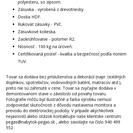
polyesteru, so zipsom.
Zásuvka - vyrobená z drevotriesky.
Doska HDF.
Rukoväť zásuvky - PVC.
Zásuvkové kolieska.
Zaokrúhľovanie - polomer R2.
Nosnosť - 100 kg na úroveň.
Certifikovaná posteľ - kvalita a bezpečnosť podľa noriem
TUV.
Tovar sa dodáva bez príslušenstva a dekorácií (napr. textilných
doplnkov, spotrebičov, vodovodných batérií, matracov atď.),
preto nie sú zahrnuté v cene. Tovar sa zvyčajne dodáva v
demontovanom stave v závislosti od povahy tovaru.
Fotografie môžu byť ilustračné a farba výrobku nemusí
zodpovedať skutočnosti z dôvodu nastavenia monitora a
prevodu do elektronickej podoby. V prípade akýchkoľvek
nejasností alebo otázok kontaktujte naše klientske centrum:
pegas@nabytok-pegas.sk , alebo zavolajte na číslo 940 499
552 .