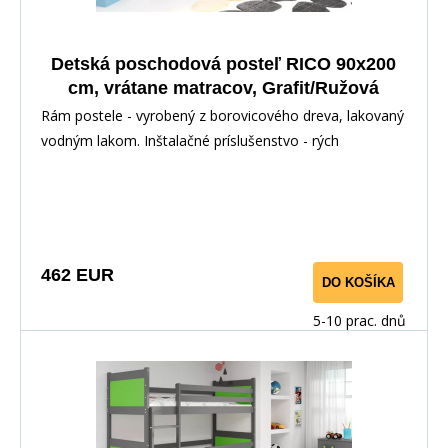
Detská poschodová posteľ RICO 90x200
cm, vrátane matracov, Grafit/Ružová
Rám postele - vyrobený z borovicového dreva, lakovaný
vodným lakom. Inštalačné príslušenstvo - rých
462 EUR
DO KOŠÍKA
5-10 prac. dnů