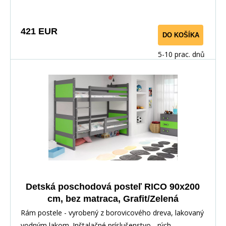
421 EUR
DO KOŠÍKA
5-10 prac. dnů
Detská poschodová posteľ RICO 90x200
cm, bez matraca, Grafit/Zelená
Rám postele - vyrobený z borovicového dreva, lakovaný
vodným lakom. Inštalačné príslušenstvo - rých