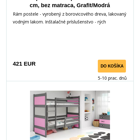
cm, bez matraca, Grafit/Modrá
Rám postele - vyrobený z borovicového dreva, lakovaný
vodným lakom. Inštalačné príslušenstvo - rých
421 EUR
DO KOŠÍKA
5-10 prac. dnů