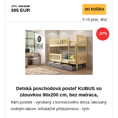
-25%
524 EUR
DO KOŠÍKA
395 EUR
5-10 prac. dnů
-27%
Detská poschodová posteľ KUBUS so
zásuvkou 90x200 cm, bez matraca,
Prírodná/Grafitová
Rám postele - vyrobený z borovicového dreva, lakovaný
vodným lakom. Inštalačné príslušenstvo - rých