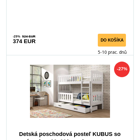
-29%
524 EUR
DO KOŠÍKA
374 EUR
5-10 prac. dnů
-27%
Detská poschodová posteľ KUBUS so