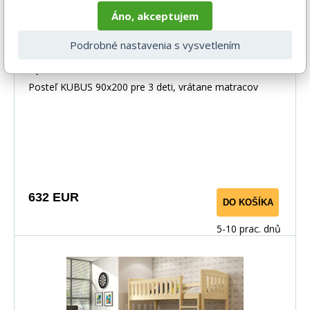
Áno, akceptujem
Podrobné nastavenia s vysvetlením
Detská poschodová posteľ KUBUS 3 s
prístelkou 90x200 cm, vrátane matracov,
Biela/Biela
Posteľ KUBUS 90x200 pre 3 deti, vrátane matracov
632 EUR
DO KOŠÍKA
5-10 prac. dnů