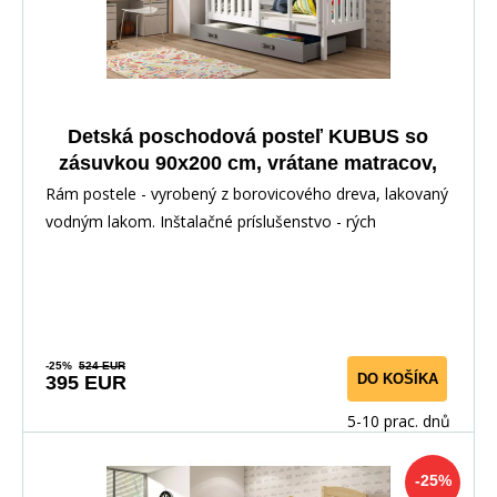
Detská poschodová posteľ KUBUS so
zásuvkou 90x200 cm, vrátane matracov,
Biela/Grafit
Rám postele - vyrobený z borovicového dreva, lakovaný
vodným lakom. Inštalačné príslušenstvo - rých
-25%
524 EUR
DO KOŠÍKA
395 EUR
5-10 prac. dnů
-25%