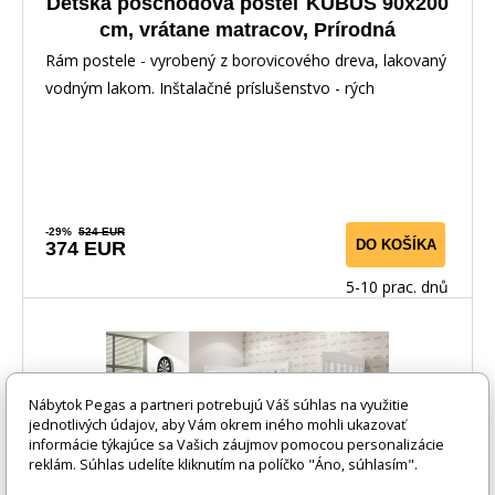
Detská poschodová posteľ KUBUS 90x200
cm, vrátane matracov, Prírodná
Rám postele - vyrobený z borovicového dreva, lakovaný
vodným lakom. Inštalačné príslušenstvo - rých
-29%
524 EUR
DO KOŠÍKA
374 EUR
5-10 prac. dnů
Nábytok Pegas a partneri potrebujú Váš súhlas na využitie
jednotlivých údajov, aby Vám okrem iného mohli ukazovať
informácie týkajúce sa Vašich záujmov pomocou personalizácie
reklám. Súhlas udelíte kliknutím na políčko "Áno, súhlasím".