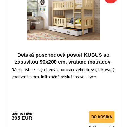
Detská poschodová posteľ KUBUS so
zásuvkou 90x200 cm, vrátane matracov,
Prírodná/Biela
Rám postele - vyrobený z borovicového dreva, lakovaný
vodným lakom. Inštalačné príslušenstvo - rých
-25%
524 EUR
DO KOŠÍKA
395 EUR