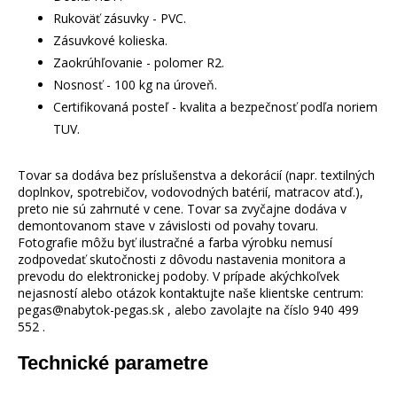
Rukoväť zásuvky - PVC.
Zásuvkové kolieska.
Zaokrúhľovanie - polomer R2.
Nosnosť - 100 kg na úroveň.
Certifikovaná posteľ - kvalita a bezpečnosť podľa noriem
TUV.
Tovar sa dodáva bez príslušenstva a dekorácií (napr. textilných
doplnkov, spotrebičov, vodovodných batérií, matracov atď.),
preto nie sú zahrnuté v cene. Tovar sa zvyčajne dodáva v
demontovanom stave v závislosti od povahy tovaru.
Fotografie môžu byť ilustračné a farba výrobku nemusí
zodpovedať skutočnosti z dôvodu nastavenia monitora a
prevodu do elektronickej podoby. V prípade akýchkoľvek
nejasností alebo otázok kontaktujte naše klientske centrum:
pegas@nabytok-pegas.sk , alebo zavolajte na číslo 940 499
552 .
Technické parametre