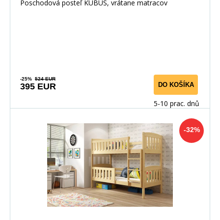
Biela/Grafitová
Poschodová posteľ KUBUS, vrátane matracov
-25%
524 EUR
DO KOŠÍKA
395 EUR
5-10 prac. dnů
-32%