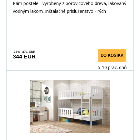
Prírodná/Biela
Rám postele - vyrobený z borovicového dreva, lakovaný
vodným lakom. Inštalačné príslušenstvo - rých
-27%
471 EUR
DO KOŠÍKA
344 EUR
5-10 prac. dnů