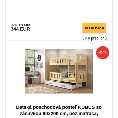
-27%
471 EUR
DO KOŠÍKA
344 EUR
5-10 prac. dnů
-27%
Detská poschodová posteľ KUBUS so
zásuvkou 90x200 cm, bez matraca,