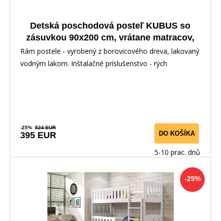
Detská poschodová posteľ KUBUS so
zásuvkou 90x200 cm, vrátane matracov,
Prírodná/Grafit
Rám postele - vyrobený z borovicového dreva, lakovaný
vodným lakom. Inštalačné príslušenstvo - rých
-25%
524 EUR
DO KOŠÍKA
395 EUR
5-10 prac. dnů
-25%