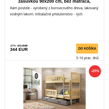
zásuvkou 90x200 cm, bez matraca,
Biela/Biela
Rám postele - vyrobený z borovicového dreva, lakovaný
vodným lakom. Inštalačné príslušenstvo - rých
-27%
471 EUR
DO KOŠÍKA
344 EUR
5-10 prac. dnů
-25%