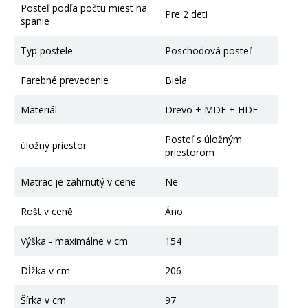
Posteľ podľa počtu miest na
Pre 2 deti
spanie
Typ postele
Poschodová posteľ
Farebné prevedenie
Biela
Materiál
Drevo + MDF + HDF
Posteľ s úložným
úložný priestor
priestorom
Matrac je zahrnutý v cene
Ne
Rošt v ceně
Áno
Výška - maximálne v cm
154
Dĺžka v cm
206
Šírka v cm
97