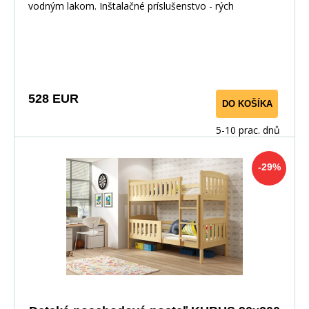
vodným lakom. Inštalačné príslušenstvo - rých
528 EUR
DO KOŠÍKA
5-10 prac. dnů
-29%